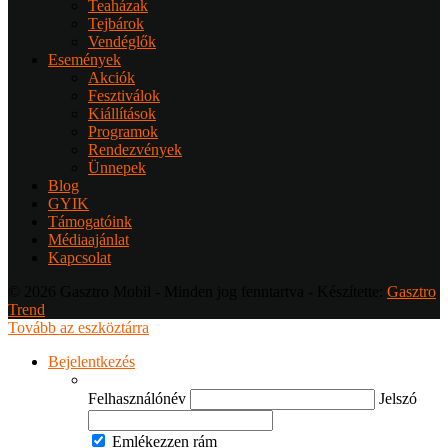
Teaházak
Tejbárok
Vendéglők
Események
Akciók
Fesztiválok
Kiállítások
Programok
Rendezvények
Ünnepek
Blog
GYIK
Támogatóink
Médiaajánlat
Kapcsolat
© 2026 Gasztro Mobil - Minden jog fenntartva - Készítette:
Gasztro
Trend
Tovább az eszköztárra
Bejelentkezés
Felhasználónév
Jelszó
Emlékezzen rám