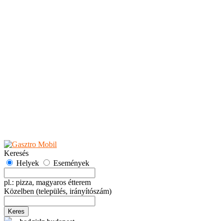
Teaházak
Tejbárok
Vendéglők
Események
Akciók
Fesztiválok
Kiállítások
Programok
Rendezvények
Ünnepek
Hely hozzáadása
Esemény hozzáadása
Ajánlás
Hirdetők részére
GYIK
Keresés
Helyek
Események
pl.: pizza, magyaros étterem
Közelben
(település, irányítószám)
Keres