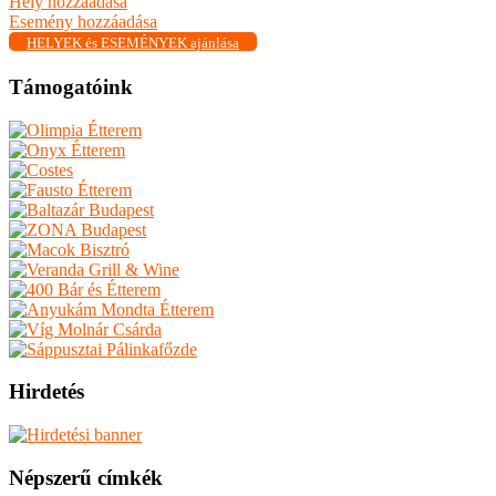
Hely hozzáadása
Esemény hozzáadása
HELYEK és ESEMÉNYEK ajánlása
Támogatóink
Hirdetés
Népszerű címkék