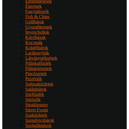
Ételrendelések
Éttermek
Fagylaltozók
Fish & Chips
Grillbárok
Gyorséttermek
Ínyencboltok
Kávéházak
Kocsmák
Koktélbárok
Lacikonyhák
Látványpékségek
Pálinkafőzdék
Pálinkáriumok
Pincészetek
Pizzériák
Sajtszaküzletek
Salátabárok
Sörfőzdék
Sörözők
Steakhouses
Street Foods
Szaküzletek
Szendvicsbárok
Szolgáltatások