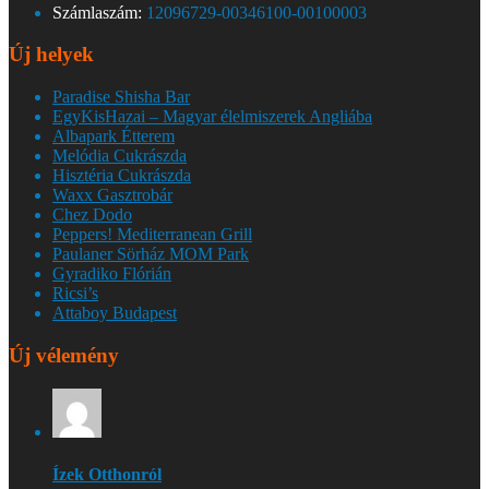
Számlaszám:
12096729-00346100-00100003
Új helyek
Paradise Shisha Bar
EgyKisHazai – Magyar élelmiszerek Angliába
Albapark Étterem
Melódia Cukrászda
Hisztéria Cukrászda
Waxx Gasztrobár
Chez Dodo
Peppers! Mediterranean Grill
Paulaner Sörház MOM Park
Gyradiko Flórián
Ricsi’s
Attaboy Budapest
Új vélemény
Ízek Otthonról