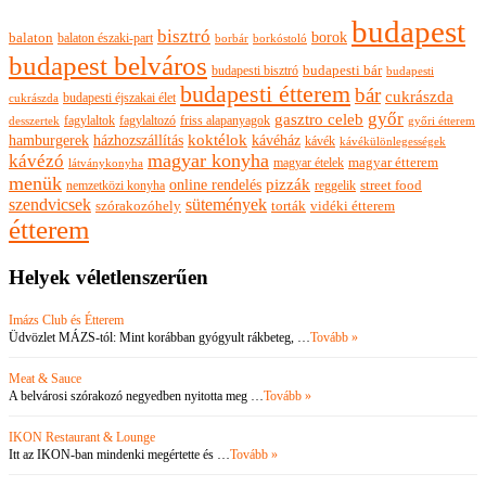
budapest
bisztró
borok
balaton
balaton északi-part
borkóstoló
borbár
budapest belváros
budapesti bisztró
budapesti bár
budapesti
budapesti étterem
bár
cukrászda
budapesti éjszakai élet
cukrászda
győr
gasztro celeb
fagylaltok
fagylaltozó
friss alapanyagok
győri étterem
desszertek
hamburgerek
koktélok
házhozszállítás
kávéház
kávék
kávékülönlegességek
magyar konyha
kávézó
magyar ételek
magyar étterem
látványkonyha
menük
pizzák
online rendelés
nemzetközi konyha
reggelik
street food
szendvicsek
sütemények
szórakozóhely
torták
vidéki étterem
étterem
Helyek véletlenszerűen
Imázs Club és Étterem
Üdvözlet MÁZS-tól: Mint korábban gyógyult rákbeteg, …
Tovább »
Meat & Sauce
A belvárosi szórakozó negyedben nyitotta meg …
Tovább »
IKON Restaurant & Lounge
Itt az IKON-ban mindenki megértette és …
Tovább »