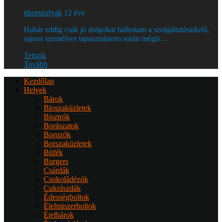
tiborszulyak
12 éve
Habár eddig csak jó dolgokat hallottam a szolgáltatásaikról,
sajnos személyes tapasztalatom során mégis…
Tetszik
Tovább
Kezdőlap
Helyek
Bárok
Bioszaküzletek
Bisztrók
Borászatok
Borozók
Borszaküzletek
Büfék
Burgers
Csárdák
Csokoládézók
Cukrászdák
Édességboltok
Élelmiszerboltok
Ételbárok