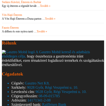
Stelázsi Kávézó, Étterem és Borbár
Egy új étterem a régmúlt bevált …
Tovább »
Vén Hajó Étterem
A Vén Hajó Étterem a Duna-parton …
Tovább »
Fausto Étterem
A délben és este nyitva tartó …
Tovább »
Rólunk
A Gasztro Mobil kereső és adatbázis
elsődleges célja,
hogy összehozza a gasztronómia iránt
érdeklődőket, ezen témakörrel foglalkozó termékek és szolgáltatások
értékesítőivel.
Cégadatok
Cégnév:
Gasztro Net Kft.
Székhely:
9028 Győr, Régi Veszprémi u. 10.
Levelezési cím:
9028 Győr, Régi Veszprémi u. 10.
Cégjegyzékszám:
08-09-015785
Adószám:
14171341-2-08
Számlavezető bank:
Raiffeisen Bank