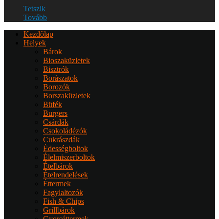
Tetszik
Tovább
Kezdőlap
Helyek
Bárok
Bioszaküzletek
Bisztrók
Borászatok
Borozók
Borszaküzletek
Büfék
Burgers
Csárdák
Csokoládézók
Cukrászdák
Édességboltok
Élelmiszerboltok
Ételbárok
Ételrendelések
Éttermek
Fagylaltozók
Fish & Chips
Grillbárok
Gyorséttermek