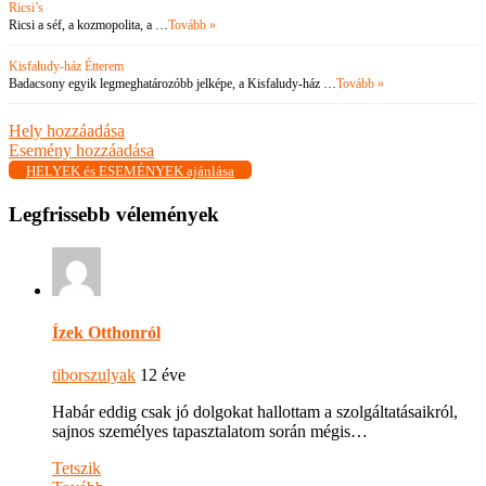
Ricsi’s
Ricsi a séf, a kozmopolita, a …
Tovább »
Kisfaludy-ház Étterem
Badacsony egyik legmeghatározóbb jelképe, a Kisfaludy-ház …
Tovább »
Hely hozzáadása
Esemény hozzáadása
HELYEK és ESEMÉNYEK ajánlása
Legfrissebb vélemények
Ízek Otthonról
tiborszulyak
12 éve
Habár eddig csak jó dolgokat hallottam a szolgáltatásaikról,
sajnos személyes tapasztalatom során mégis…
Tetszik