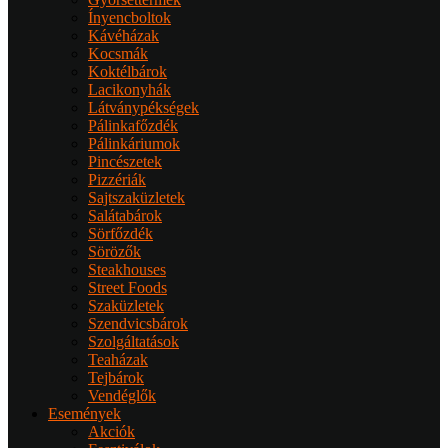
Ínyencboltok
Kávéházak
Kocsmák
Koktélbárok
Lacikonyhák
Látványpékségek
Pálinkafőzdék
Pálinkáriumok
Pincészetek
Pizzériák
Sajtszaküzletek
Salátabárok
Sörfőzdék
Sörözők
Steakhouses
Street Foods
Szaküzletek
Szendvicsbárok
Szolgáltatások
Teaházak
Tejbárok
Vendéglők
Események
Akciók