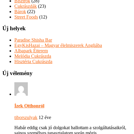
Bisztrók
(28)
Cukrászdák
(23)
Bárok
(22)
Street Foods
(12)
Új helyek
Paradise Shisha Bar
EgyKisHazai – Magyar élelmiszerek Angliába
Albapark Étterem
Melódia Cukrászda
Hisztéria Cukrászda
Új vélemény
Ízek Otthonról
tiborszulyak
12 éve
Habár eddig csak jó dolgokat hallottam a szolgáltatásaikról,
sajnos személyes tapasztalatom során mégis…