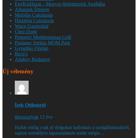
EgyKisHazai – Magyar élelmiszerek Angliába
Albapark Étterem
Melódia Cukrászda
Hisztéria Cukrászda
Waxx Gasztrobár
Chez Dodo
Peppers! Mediterranean Grill
Paulaner Sörház MOM Park
Gyradiko Flórián
Ricsi’s
Attaboy Budapest
Új vélemény
Ízek Otthonról
tiborszulyak
12 éve
Habár eddig csak jó dolgokat hallottam a szolgáltatásaikról,
sajnos személyes tapasztalatom során mégis…