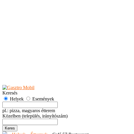
Teaházak
Tejbárok
Vendéglők
Események
Akciók
Fesztiválok
Kiállítások
Programok
Rendezvények
Ünnepek
Hely hozzáadása
Esemény hozzáadása
Ajánlás
Hirdetők részére
GYIK
Keresés
Helyek
Események
pl.: pizza, magyaros étterem
Közelben
(település, irányítószám)
Keres