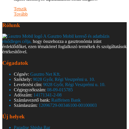
Tetszik
Tovább
Rólunk
A Gasztro Mobil kereső és adatbázis
elsődleges célja,
hogy összehozza a gasztronómia iránt
érdeklődőket, ezen témakörrel foglalkozó termékek és szolgáltatások
értékesítőivel.
Cégadatok
Cégnév:
Gasztro Net Kft.
Székhely:
9028 Győr, Régi Veszprémi u. 10.
Levelezési cím:
9028 Győr, Régi Veszprémi u. 10.
Cégjegyzékszám:
08-09-015785
Adószám:
14171341-2-08
Számlavezető bank:
Raiffeisen Bank
Számlaszám:
12096729-00346100-00100003
Új helyek
Paradise Shisha Bar