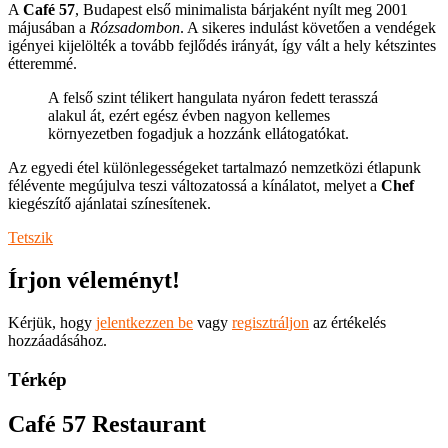
A
Café 57
, Budapest első minimalista bárjaként nyílt meg 2001
májusában a
Rózsadombon
. A sikeres indulást követően a vendégek
igényei kijelölték a tovább fejlődés irányát, így vált a hely kétszintes
étteremmé.
A felső szint télikert hangulata nyáron fedett terasszá
alakul át, ezért egész évben nagyon kellemes
környezetben fogadjuk a hozzánk ellátogatókat.
Az egyedi étel különlegességeket tartalmazó nemzetközi étlapunk
félévente megújulva teszi változatossá a kínálatot, melyet a
Chef
kiegészítő ajánlatai színesítenek.
Tetszik
Írjon véleményt!
Kérjük, hogy
jelentkezzen be
vagy
regisztráljon
az értékelés
hozzáadásához.
Térkép
Café 57 Restaurant