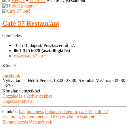
»
Helyek
»
Éttermek
»
Café 57 Restaurant
Café 57 Restaurant
0 értékelés
1025 Budapest, Pusztaszeri út 57.
06 1 325 6078 (asztalfoglalás)
www.cafe57.hu
Követés
Facebook
Nyitva tartás
:
Hétfő-Péntek: 08:00-23:30; Szombat-Vasárnap: 09:30-
23:30
Konyha
:
nemzetközi
Hozzáadás a kedvencekhez
Kapcsolatfelvétel
Címkék:
bár
,
budapest
,
budapesti étterem
,
café 57
,
café 57
restaurant
,
étterem
,
nemzetközi konyha
,
rózsadomb
Bemutatkozás
Vélemények