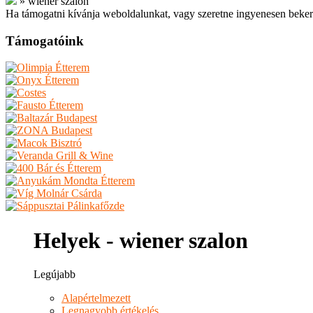
»
wiener szalon
Ha támogatni kívánja weboldalunkat, vagy szeretne ingyenesen beker
Támogatóink
Helyek - wiener szalon
Legújabb
Alapértelmezett
Legnagyobb értékelés