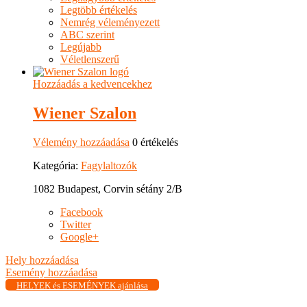
Legtöbb értékelés
Nemrég véleményezett
ABC szerint
Legújabb
Véletlenszerű
Hozzáadás a kedvencekhez
Wiener Szalon
Vélemény hozzáadása
0 értékelés
Kategória:
Fagylaltozók
1082 Budapest, Corvin sétány 2/B
Facebook
Twitter
Google+
Hely hozzáadása
Esemény hozzáadása
HELYEK és ESEMÉNYEK ajánlása