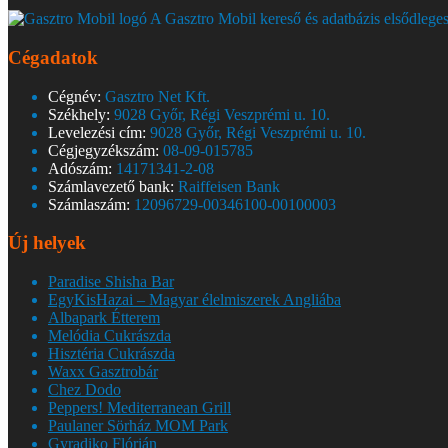
A Gasztro Mobil kereső és adatbázis elsődleges
Cégadatok
Cégnév:
Gasztro Net Kft.
Székhely:
9028 Győr, Régi Veszprémi u. 10.
Levelezési cím:
9028 Győr, Régi Veszprémi u. 10.
Cégjegyzékszám:
08-09-015785
Adószám:
14171341-2-08
Számlavezető bank:
Raiffeisen Bank
Számlaszám:
12096729-00346100-00100003
Új helyek
Paradise Shisha Bar
EgyKisHazai – Magyar élelmiszerek Angliába
Albapark Étterem
Melódia Cukrászda
Hisztéria Cukrászda
Waxx Gasztrobár
Chez Dodo
Peppers! Mediterranean Grill
Paulaner Sörház MOM Park
Gyradiko Flórián