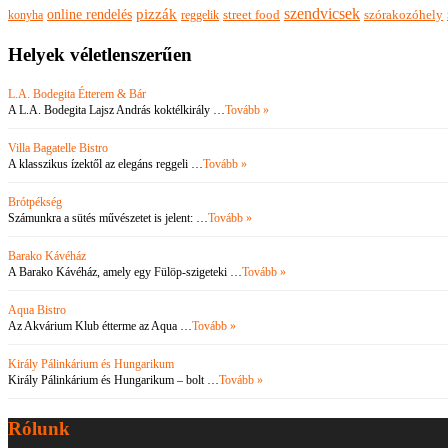
szendvicsek
pizzák
online rendelés
szórakozóhely
konyha
reggelik
street food
Helyek véletlenszerűen
L.A. Bodegita Étterem & Bár
A L.A. Bodegita Lajsz András koktélkirály …
Tovább »
Villa Bagatelle Bistro
A klasszikus ízektől az elegáns reggeli …
Tovább »
Brótpékség
Számunkra a sütés művészetet is jelent: …
Tovább »
Barako Kávéház
A Barako Kávéház, amely egy Fülöp-szigeteki …
Tovább »
Aqua Bistro
Az Akvárium Klub étterme az Aqua …
Tovább »
Király Pálinkárium és Hungarikum
Király Pálinkárium és Hungarikum – bolt …
Tovább »
Rólunk