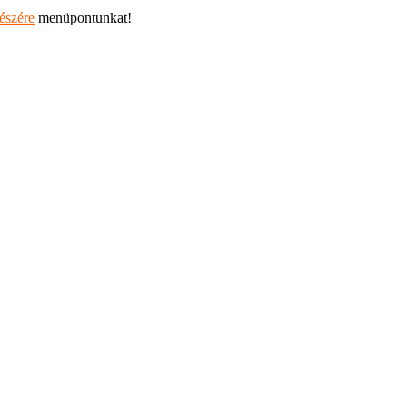
részére
menüpontunkat!