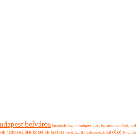
udapest belváros
budapesti bisztró
budapesti bár
bud
budapesti cukrászda
kávézó
rek
koktélok
házhozszállítás
kávéház
kávék
látványk
kávékülönlegességek