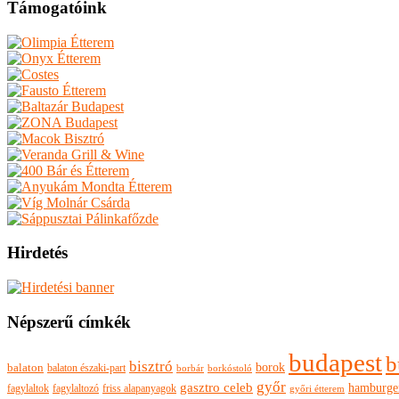
Támogatóink
Hirdetés
Népszerű címkék
budapest
b
bisztró
borok
balaton
balaton északi-part
borkóstoló
borbár
győr
gasztro celeb
hamburge
fagylaltok
fagylaltozó
friss alapanyagok
győri étterem