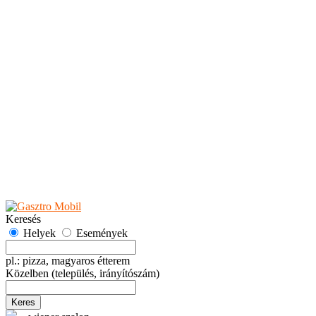
Teaházak
Tejbárok
Vendéglők
Események
Akciók
Fesztiválok
Kiállítások
Programok
Rendezvények
Ünnepek
Hely hozzáadása
Esemény hozzáadása
Ajánlás
Hirdetők részére
GYIK
Keresés
Helyek
Események
pl.: pizza, magyaros étterem
Közelben
(település, irányítószám)
Keres