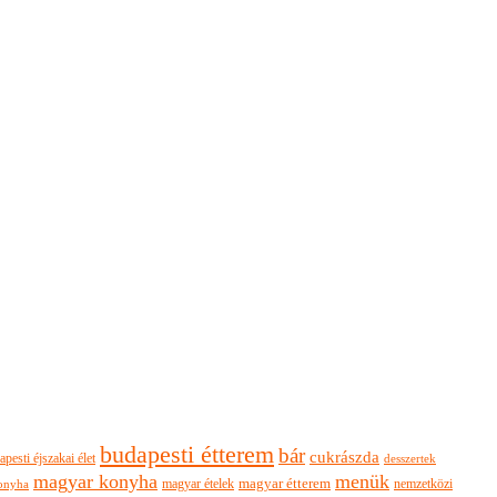
budapesti étterem
bár
cukrászda
apesti éjszakai élet
desszertek
magyar konyha
menük
magyar ételek
magyar étterem
nemzetközi
onyha