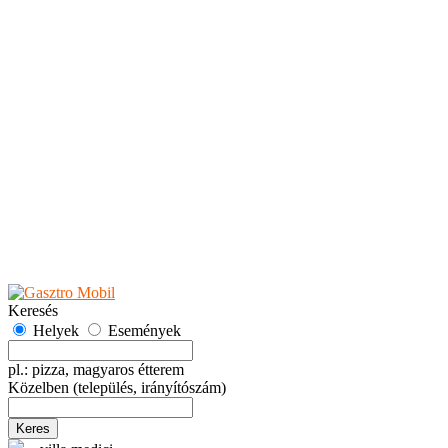
Teaházak
Tejbárok
Vendéglők
Események
Akciók
Fesztiválok
Kiállítások
Programok
Rendezvények
Ünnepek
Hely hozzáadása
Esemény hozzáadása
Ajánlás
Hirdetők részére
GYIK
Keresés
Helyek
Események
pl.: pizza, magyaros étterem
Közelben
(település, irányítószám)
Keres