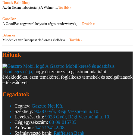
Domi’s Bake Shop
Az én életem habostorta!:) A Weiner …
Tovább »
GoodBar
A GoodBar nagyszerű helyszín céges rendezvények, …
Tovább »
Babuska
Mindenkit vár Budapest első orosz ételbárja …
Tovább »
Rólunk
A Gasztro Mobil kereső és adatbázis
elsődleges célja,
hogy összehozza a gasztronómia iránt
érdeklődőket, ezen témakörrel foglalkozó termékek és szolgáltatások
értékesítőivel.
Cégadatok
Cégnév:
Gasztro Net Kft.
Székhely:
9028 Győr, Régi Veszprémi u. 10.
Levelezési cím:
9028 Győr, Régi Veszprémi u. 10.
Cégjegyzékszám:
08-09-015785
Adószám:
14171341-2-08
Számlavezető bank:
Raiffeisen Bank