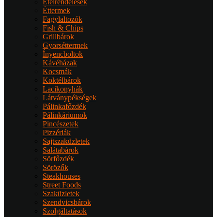
Ételrendelések
Éttermek
Fagylaltozók
Fish & Chips
Grillbárok
Gyorséttermek
Ínyencboltok
Kávéházak
Kocsmák
Koktélbárok
Lacikonyhák
Látványpékségek
Pálinkafőzdék
Pálinkáriumok
Pincészetek
Pizzériák
Sajtszaküzletek
Salátabárok
Sörfőzdék
Sörözők
Steakhouses
Street Foods
Szaküzletek
Szendvicsbárok
Szolgáltatások