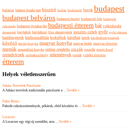
budapest
bisztró
borok
balaton
balaton északi-part
borkóstoló
borbár
budapest belváros
budapesti bisztró
budapesti bár
budapesti
budapesti étterem
bár
cukrászda
budapesti éjszakai élet
cukrászda
győr
gasztro celeb
fagylaltok
fagylaltozó
friss alapanyagok
győri étterem
desszertek
hamburgerek
koktélok
házhozszállítás
kávéház
kávék
kávékülönlegességek
magyar konyha
kávézó
magyar ételek
magyar étterem
látványkonyha
menük
pizzák
online rendelés
nemzetközi konyha
reggelik
street food
szendvicsek
sütemények
szórakozóhely
torták
vidéki étterem
étterem
Helyek véletlenszerűen
Juhász Testvérek Pincészete
A Juhász testvérek tradicionális pincészete a …
Tovább »
Paleo Bistro
Paleolit cukrászsütemények, pékáruk, ebéd készítése és …
Tovább »
Locavore
A Locavore egy régi-új szemlélet, arra …
Tovább »