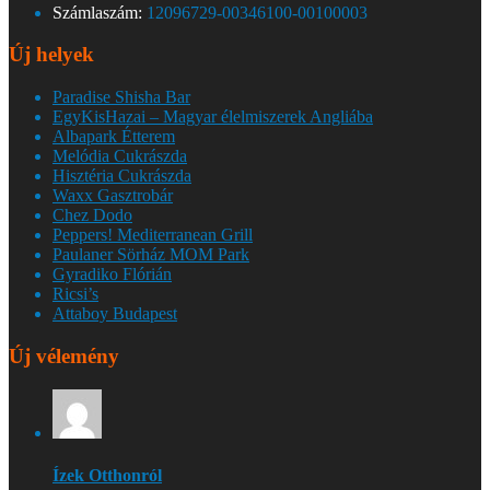
Számlaszám:
12096729-00346100-00100003
Új helyek
Paradise Shisha Bar
EgyKisHazai – Magyar élelmiszerek Angliába
Albapark Étterem
Melódia Cukrászda
Hisztéria Cukrászda
Waxx Gasztrobár
Chez Dodo
Peppers! Mediterranean Grill
Paulaner Sörház MOM Park
Gyradiko Flórián
Ricsi’s
Attaboy Budapest
Új vélemény
Ízek Otthonról