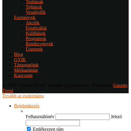
Teaházak
Tejbárok
Vendéglők
Események
Akciók
Fesztiválok
Kiállítások
Programok
Rendezvények
Ünnepek
Blog
GYIK
Támogatóink
Médiaajánlat
Kapcsolat
© 2026 Gasztro Mobil - Minden jog fenntartva - Készítette:
Gasztro
Trend
Tovább az eszköztárra
Bejelentkezés
Felhasználónév
Jelszó
Emlékezzen rám