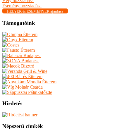
Hely hozzáadása
Esemény hozzáadása
HELYEK és ESEMÉNYEK ajánlása
Támogatóink
Hirdetés
Népszerű címkék