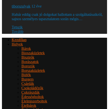
tiborszulyak
12 éve
Habár eddig csak jó dolgokat hallottam a szolgáltatásaikról,
sajnos személyes tapasztalatom során mégis…
Tetszik
Tovább
Kezdőlap
Helyek
Bárok
Bioszaküzletek
Bisztrók
Borászatok
Borozók
Borszaküzletek
Büfék
Burgers
Csárdák
Csokoládézók
Cukrászdák
Édességboltok
Élelmiszerboltok
Ételbárok