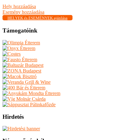
Hely hozzáadása
Esemény hozzáadása
HELYEK és ESEMÉNYEK ajánlása
Támogatóink
Hirdetés