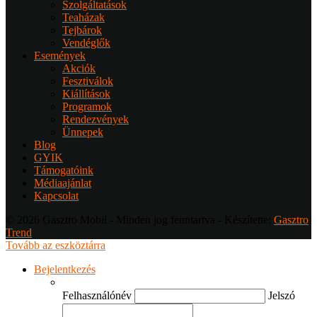
Szolgáltatások
Teaházak
Tejbárok
Vendéglők
Események
Akciók
Fesztiválok
Kiállítások
Programok
Rendezvények
Ünnepek
Blog
GYIK
Támogatóink
Médiaajánlat
Kapcsolat
© 2026 Gasztro Mobil - Minden jog fenntartva - Készítette:
Gasztro
Trend
Tovább az eszköztárra
Bejelentkezés
Felhasználónév
Jelszó