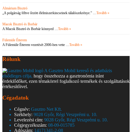
Almárium Bisztró
„A polgárság féltve őrzött élelmiszerkincseinek tálalószekrénye.” …
Tovább »
Macok Bisztró és Borbár
A Macok Bisztró és Borbár könnyed …
Tovább »
Fülemüle Étterem
A Fülemüle Étterem vezetését 2000-ben vette …
Tovább »
Rólunk
A Gasztro Mobil kereső és adatbázis
elsődleges célja,
hogy összehozza a gasztronómia iránt
érdeklődőket, ezen témakörrel foglalkozó termékek és szolgáltatások
értékesítőivel.
Cégadatok
Cégnév:
Gasztro Net Kft.
Székhely:
9028 Győr, Régi Veszprémi u. 10.
Levelezési cím:
9028 Győr, Régi Veszprémi u. 10.
Cégjegyzékszám:
08-09-015785
Adószám:
14171341-2-08