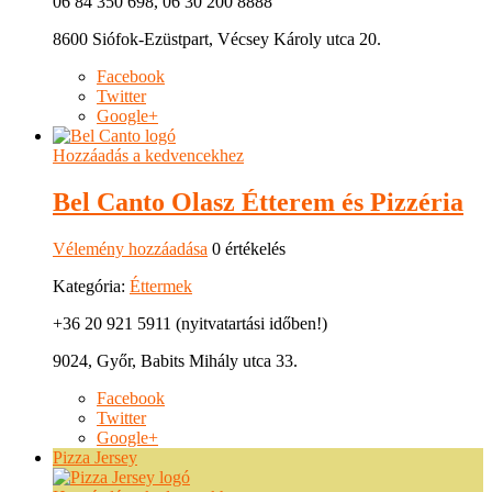
06 84 350 698, 06 30 200 8888
8600 Siófok-Ezüstpart, Vécsey Károly utca 20.
Facebook
Twitter
Google+
Hozzáadás a kedvencekhez
Bel Canto Olasz Étterem és Pizzéria
Vélemény hozzáadása
0 értékelés
Kategória:
Éttermek
+36 20 921 5911 (nyitvatartási időben!)
9024, Győr, Babits Mihály utca 33.
Facebook
Twitter
Google+
Pizza Jersey