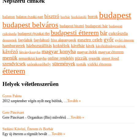
Népszerű címkék
budapest
bisztró
borok
balaton
balaton északi-part
borkóstoló
borbár
budapest belváros
budapesti bisztró
budapesti bár
budapesti
budapesti étterem
bár
cukrászda
budapesti éjszakai élet
cukrászda
győr
gasztro celeb
fagylaltok
fagylaltozó
friss alapanyagok
győri étterem
desszertek
hamburgerek
koktélok
házhozszállítás
kávéház
kávék
kávékülönlegességek
magyar konyha
kávézó
magyar ételek
magyar étterem
látványkonyha
menük
pizzák
online rendelés
nemzetközi konyha
reggelik
street food
szendvicsek
sütemények
szórakozóhely
torták
vidéki étterem
étterem
Helyek véletlenszerűen
Gyros Palota
2012 szeptember végén nyílt meg büfénk, …
Tovább »
Gere Pincészet
Gere Pincészet – Organikus (Bio) művelésű …
Tovább »
Stelázsi Kávézó, Étterem és Borbár
Egy új étterem a régmúlt bevált …
Tovább »