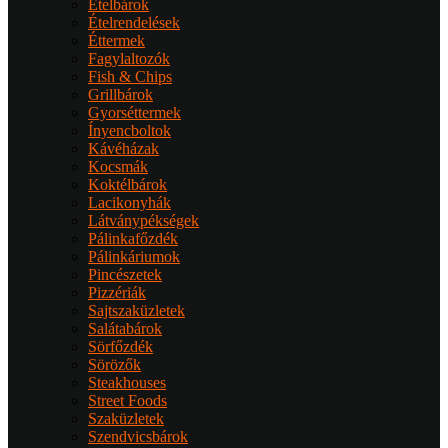
Ételbárok
Ételrendelések
Éttermek
Fagylaltozók
Fish & Chips
Grillbárok
Gyorséttermek
Ínyencboltok
Kávéházak
Kocsmák
Koktélbárok
Lacikonyhák
Látványpékségek
Pálinkafőzdék
Pálinkáriumok
Pincészetek
Pizzériák
Sajtszaküzletek
Salátabárok
Sörfőzdék
Sörözők
Steakhouses
Street Foods
Szaküzletek
Szendvicsbárok