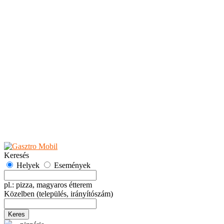
Teaházak
Tejbárok
Vendéglők
Események
Akciók
Fesztiválok
Kiállítások
Programok
Rendezvények
Ünnepek
Hely hozzáadása
Esemény hozzáadása
Ajánlás
Hirdetők részére
GYIK
Keresés
Helyek
Események
pl.: pizza, magyaros étterem
Közelben
(település, irányítószám)
Keres