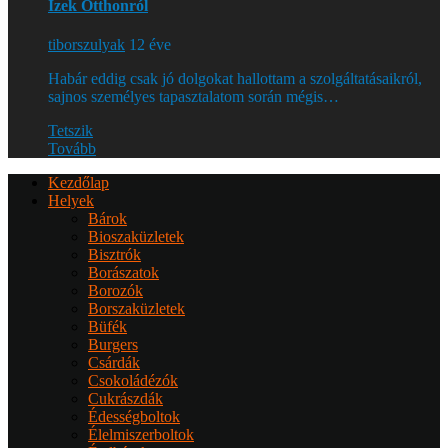
Ízek Otthonról
tiborszulyak
12 éve
Habár eddig csak jó dolgokat hallottam a szolgáltatásaikról,
sajnos személyes tapasztalatom során mégis…
Tetszik
Tovább
Kezdőlap
Helyek
Bárok
Bioszaküzletek
Bisztrók
Borászatok
Borozók
Borszaküzletek
Büfék
Burgers
Csárdák
Csokoládézók
Cukrászdák
Édességboltok
Élelmiszerboltok