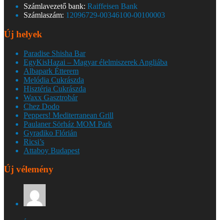
Számlavezető bank:
Raiffeisen Bank
Számlaszám:
12096729-00346100-00100003
Új helyek
Paradise Shisha Bar
EgyKisHazai – Magyar élelmiszerek Angliába
Albapark Étterem
Melódia Cukrászda
Hisztéria Cukrászda
Waxx Gasztrobár
Chez Dodo
Peppers! Mediterranean Grill
Paulaner Sörház MOM Park
Gyradiko Flórián
Ricsi’s
Attaboy Budapest
Új vélemény