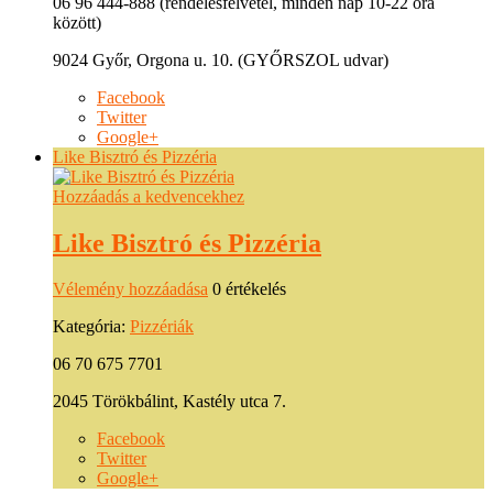
06 96 444-888 (rendelésfelvétel, minden nap 10-22 óra
között)
9024 Győr, Orgona u. 10. (GYŐRSZOL udvar)
Facebook
Twitter
Google+
Like Bisztró és Pizzéria
Hozzáadás a kedvencekhez
Like Bisztró és Pizzéria
Vélemény hozzáadása
0 értékelés
Kategória:
Pizzériák
06 70 675 7701
2045 Törökbálint, Kastély utca 7.
Facebook
Twitter
Google+