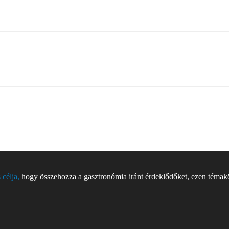
 célja,
hogy összehozza a gasztronómia iránt érdeklődőket, ezen témakör