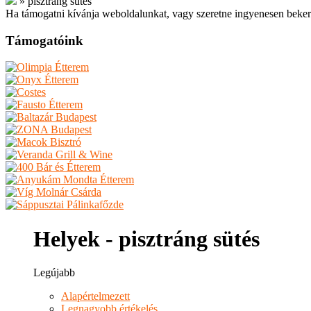
»
pisztráng sütés
Ha támogatni kívánja weboldalunkat, vagy szeretne ingyenesen beker
Támogatóink
Helyek - pisztráng sütés
Legújabb
Alapértelmezett
Legnagyobb értékelés