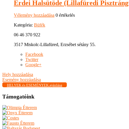
Erdei Halsütöde (Lillafüredi Pisztráng
Vélemény hozzáadása
0 értékelés
Kategória:
Büfék
06 46 370 922
3517 Miskolc-Lillafüred, Erzsébet sétány 55.
Facebook
Twitter
Google+
Hely hozzáadása
Esemény hozzáadása
HELYEK és ESEMÉNYEK ajánlása
Támogatóink