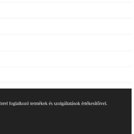
rel foglalkozó termékek és szolgáltatások értékesítőivel.