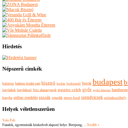
Hirdetés
Népszerű címkék
budapest
b
bisztró
borok
balaton
balaton északi-part
borkóstoló
borbár
győr
gasztro celeb
hamburge
fagylaltok
fagylaltozó
friss alapanyagok
győri étterem
szendvicsek
pizzák
online rendelés
szórakozóhely
konyha
reggelik
street food
Helyek véletlenszerűen
Yolo Pub
Fiatalok, egyetemisták közkedvelt alapozó helye. Beerpong, …
Tovább »