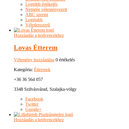
Legtöbb értékelés
Nemrég véleményezett
ABC szerint
Legújabb
Véletlenszerű
Hozzáadás a kedvencekhez
Lovas Étterem
Vélemény hozzáadása
0 értékelés
Kategória:
Éttermek
+36 36 564 057
3348 Szilvásvárad, Szalajka-völgy
Facebook
Twitter
Google+
Hozzáadás a kedvencekhez