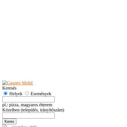
Teaházak
Tejbárok
Vendéglők
Események
Akciók
Fesztiválok
Kiállítások
Programok
Rendezvények
Ünnepek
Hely hozzáadása
Esemény hozzáadása
Ajánlás
Hirdetők részére
GYIK
Keresés
Helyek
Események
pl.: pizza, magyaros étterem
Közelben
(település, irányítószám)
Keres