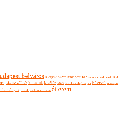
udapest belváros
budapesti bisztró
budapesti bár
bud
budapesti cukrászda
kávézó
rek
koktélok
házhozszállítás
kávéház
kávék
látványk
kávékülönlegességek
étterem
sütemények
torták
vidéki étterem