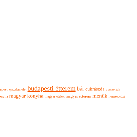
budapesti étterem
bár
cukrászda
apesti éjszakai élet
desszertek
magyar konyha
menük
magyar ételek
magyar étterem
nemzetközi
onyha