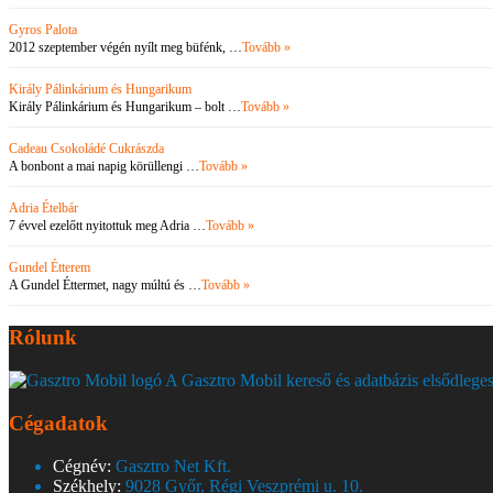
Gyros Palota
2012 szeptember végén nyílt meg büfénk, …
Tovább »
Király Pálinkárium és Hungarikum
Király Pálinkárium és Hungarikum – bolt …
Tovább »
Cadeau Csokoládé Cukrászda
A bonbont a mai napig körüllengi …
Tovább »
Adria Ételbár
7 évvel ezelőtt nyitottuk meg Adria …
Tovább »
Gundel Étterem
A Gundel Éttermet, nagy múltú és …
Tovább »
Rólunk
A Gasztro Mobil kereső és adatbázis elsődleges
Cégadatok
Cégnév:
Gasztro Net Kft.
Székhely:
9028 Győr, Régi Veszprémi u. 10.