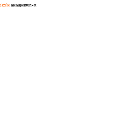
részére
menüpontunkat!