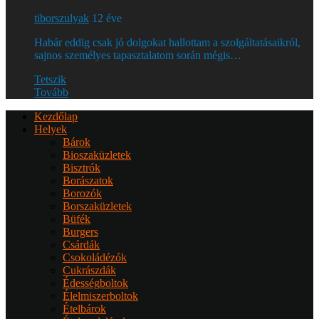
tiborszulyak
12 éve
Habár eddig csak jó dolgokat hallottam a szolgáltatásaikról,
sajnos személyes tapasztalatom során mégis…
Tetszik
Tovább
Kezdőlap
Helyek
Bárok
Bioszaküzletek
Bisztrók
Borászatok
Borozók
Borszaküzletek
Büfék
Burgers
Csárdák
Csokoládézók
Cukrászdák
Édességboltok
Élelmiszerboltok
Ételbárok