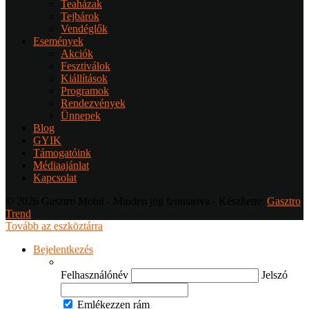
Teaházak
Tejbárok
Vendéglők
Események
Akciók
Fesztiválok
Kiállítások
Programok
Rendezvények
Ünnepek
Blog
GYIK
Támogatóink
Médiaajánlat
Kapcsolat
© 2026 Gasztro Mobil - Minden jog fenntartva - Készítette:
Gasztro
Trend
Tovább az eszköztárra
Bejelentkezés
Felhasználónév
Jelszó
Emlékezzen rám