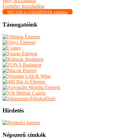
Hely hozzáadása
Esemény hozzáadása
HELYEK és ESEMÉNYEK ajánlása
Támogatóink
Hirdetés
Népszerű címkék