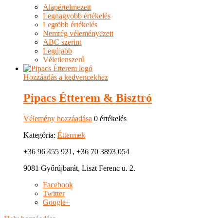
Alapértelmezett
Legnagyobb értékelés
Legtöbb értékelés
Nemrég véleményezett
ABC szerint
Legújabb
Véletlenszerű
Hozzáadás a kedvencekhez
Pipacs Étterem & Bisztró
Vélemény hozzáadása
0 értékelés
Kategória:
Éttermek
+36 96 455 921, +36 70 3893 054
9081 Győrújbarát, Liszt Ferenc u. 2.
Facebook
Twitter
Google+