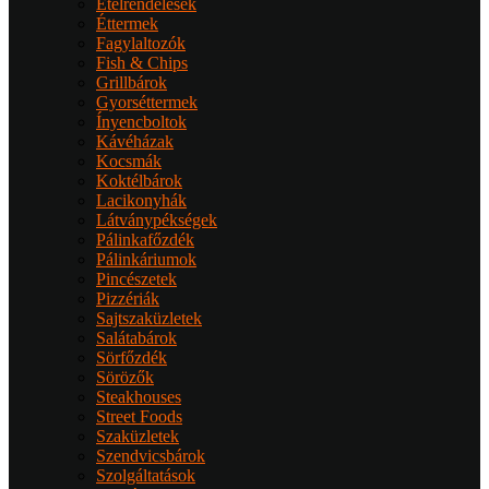
Ételrendelések
Éttermek
Fagylaltozók
Fish & Chips
Grillbárok
Gyorséttermek
Ínyencboltok
Kávéházak
Kocsmák
Koktélbárok
Lacikonyhák
Látványpékségek
Pálinkafőzdék
Pálinkáriumok
Pincészetek
Pizzériák
Sajtszaküzletek
Salátabárok
Sörfőzdék
Sörözők
Steakhouses
Street Foods
Szaküzletek
Szendvicsbárok
Szolgáltatások