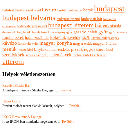
budapest
bisztró
borok
balaton
balaton északi-part
borkóstoló
borbár
budapest belváros
budapesti bisztró
budapesti bár
budapesti
budapesti étterem
bár
cukrászda
budapesti éjszakai élet
cukrászda
győr
gasztro celeb
fagylaltok
fagylaltozó
friss alapanyagok
győri étterem
desszertek
hamburgerek
koktélok
házhozszállítás
kávéház
kávék
kávékülönlegességek
magyar konyha
kávézó
magyar ételek
magyar étterem
látványkonyha
menük
pizzák
online rendelés
nemzetközi konyha
reggelik
street food
szendvicsek
sütemények
szórakozóhely
torták
vidéki étterem
étterem
Helyek véletlenszerűen
Paradise Shisha Bar
A budapesti Paradise Shisha Bar, egy …
Tovább »
Habos Gofri
Eredeti családi recept alapján készült, helyben …
Tovább »
IKON Restaurant & Lounge
Itt az IKON-ban mindenki megértette és …
Tovább »