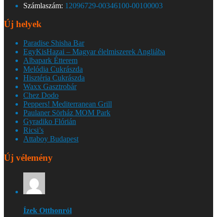
Számlaszám:
12096729-00346100-00100003
Új helyek
Paradise Shisha Bar
EgyKisHazai – Magyar élelmiszerek Angliába
Albapark Étterem
Melódia Cukrászda
Hisztéria Cukrászda
Waxx Gasztrobár
Chez Dodo
Peppers! Mediterranean Grill
Paulaner Sörház MOM Park
Gyradiko Flórián
Ricsi’s
Attaboy Budapest
Új vélemény
Ízek Otthonról