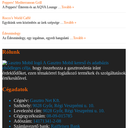
Peppers! Mediterranean Grill
A Peppers! Étterem és az AQVA Lounge …
Tovább »
Rocco’s World Caffé
Egyikünk sem közömbös az ízek szépsége …
Tovább »
Édesmindegy
Az Édesmindegy, egy izgalmas, egyedi hangulatú …
Tovább »
Rólunk
A Gasztro Mobil kereső és adatbázis
elsődleges célja,
hogy összehozza a gasztronómia iránt
érdeklődőket, ezen témakörrel foglalkozó termékek és szolgáltatások
értékesítőivel.
Cégadatok
Cégnév:
Gasztro Net Kft.
Székhely:
9028 Győr, Régi Veszprémi u. 10.
Levelezési cím:
9028 Győr, Régi Veszprémi u. 10.
Cégjegyzékszám:
08-09-015785
Adószám:
14171341-2-08
Számlavezető bank:
Raiffeisen Bank