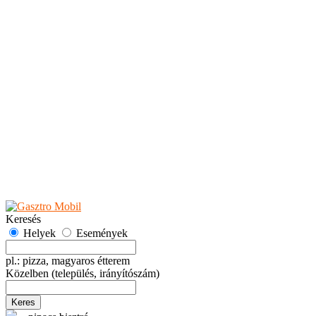
Teaházak
Tejbárok
Vendéglők
Események
Akciók
Fesztiválok
Kiállítások
Programok
Rendezvények
Ünnepek
Hely hozzáadása
Esemény hozzáadása
Ajánlás
Hirdetők részére
GYIK
Keresés
Helyek
Események
pl.: pizza, magyaros étterem
Közelben
(település, irányítószám)
Keres