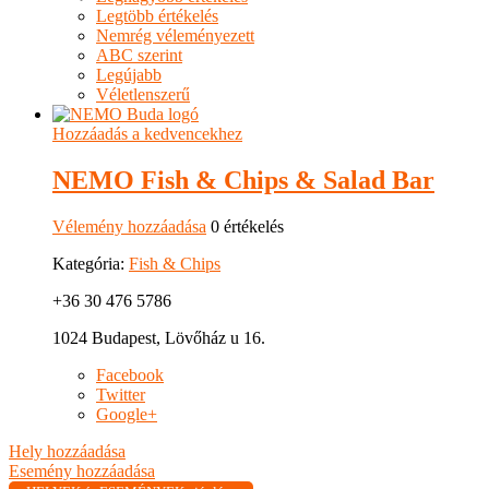
Legtöbb értékelés
Nemrég véleményezett
ABC szerint
Legújabb
Véletlenszerű
Hozzáadás a kedvencekhez
NEMO Fish & Chips & Salad Bar
Vélemény hozzáadása
0 értékelés
Kategória:
Fish & Chips
+36 30 476 5786
1024 Budapest, Lövőház u 16.
Facebook
Twitter
Google+
Hely hozzáadása
Esemény hozzáadása