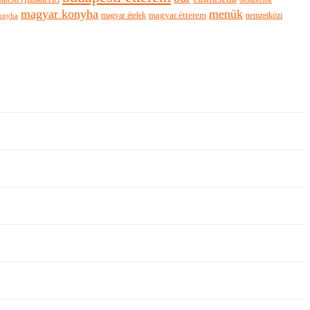
magyar konyha
menük
magyar ételek
magyar étterem
nemzetközi
onyha