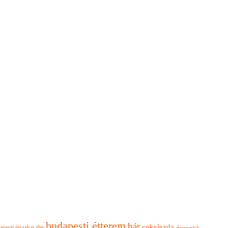
budapesti étterem
bár
cukrászda
apesti éjszakai élet
desszertek