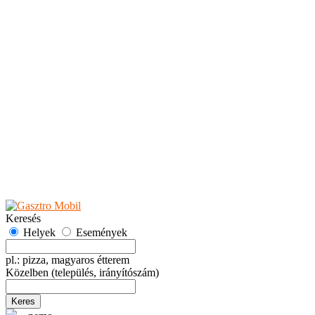
Teaházak
Tejbárok
Vendéglők
Események
Akciók
Fesztiválok
Kiállítások
Programok
Rendezvények
Ünnepek
Hely hozzáadása
Esemény hozzáadása
Ajánlás
Hirdetők részére
GYIK
Keresés
Helyek
Események
pl.: pizza, magyaros étterem
Közelben
(település, irányítószám)
Keres