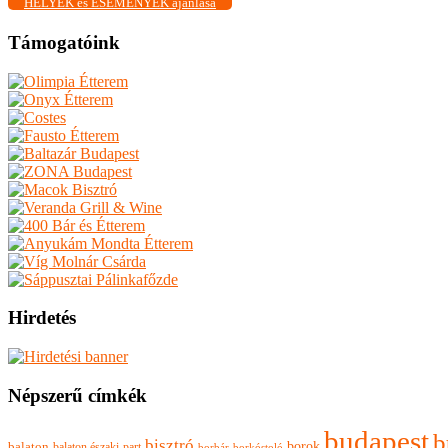
HELYEK és ESEMÉNYEK ajánlása
Támogatóink
Hirdetés
Népszerű címkék
budapest
b
bisztró
borok
balaton
balaton északi-part
borkóstoló
borbár