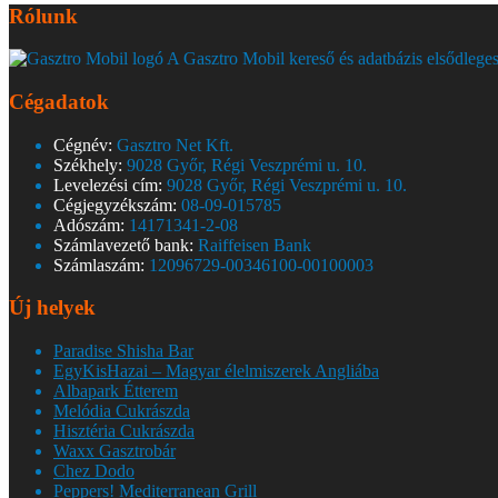
Rólunk
A Gasztro Mobil kereső és adatbázis elsődleges
Cégadatok
Cégnév:
Gasztro Net Kft.
Székhely:
9028 Győr, Régi Veszprémi u. 10.
Levelezési cím:
9028 Győr, Régi Veszprémi u. 10.
Cégjegyzékszám:
08-09-015785
Adószám:
14171341-2-08
Számlavezető bank:
Raiffeisen Bank
Számlaszám:
12096729-00346100-00100003
Új helyek
Paradise Shisha Bar
EgyKisHazai – Magyar élelmiszerek Angliába
Albapark Étterem
Melódia Cukrászda
Hisztéria Cukrászda
Waxx Gasztrobár
Chez Dodo
Peppers! Mediterranean Grill