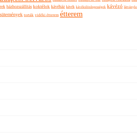
kávézó
rek
koktélok
házhozszállítás
kávéház
kávék
látványk
kávékülönlegességek
étterem
sütemények
torták
vidéki étterem