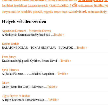
győr
gasztro celeb
hamburge
fagylaltok
fagylaltozó
friss alapanyagok
győri étterem
szendvicsek
pizzák
online rendelés
szórakozóhely
konyha
reggelik
street food
Helyek véletlenszerűen
Aquaticum Debrecen – Mediterrán Étterem
A Mediterrán Étterem az élményfürdő első …
Tovább »
Katona Borház
BALATONBOGLÁR – TOKAJ HEGYALJA – BUDAFOK …
Tovább »
Pizza Jersey
Kiváló minőségű pizzák Győrben, Fekete Dávid …
Tovább »
Sarki Fűszeres
A (Sarki) Fűszeres… „ …békebeli hangulatot …
Tovább »
Ötkert
Ötkert (Resto Bar Club) – Művészet …
Tovább »
Tigris Étterem és Borbár
A Tigris Étterem és Borbár hitvallása: …
Tovább »