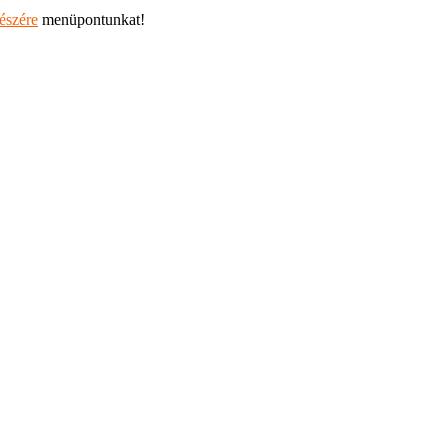
részére
menüpontunkat!