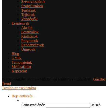
Szendvicsbárok
Szolgáltatások
Teaházak
Tejbárok
Vendéglők
Események
Akciók
Fesztiválok
Kiállítások
Programok
Rendezvények
Ünnepek
Blog
GYIK
Támogatóink
Médiaajánlat
Kapcsolat
© 2026 Gasztro Mobil - Minden jog fenntartva - Készítette:
Gasztro
Trend
Tovább az eszköztárra
Bejelentkezés
Felhasználónév
Jelszó