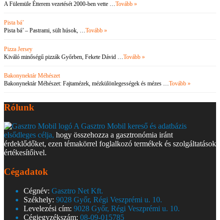
A Fülemüle Étterem vezetését 2000-ben vette …
Tovább »
Pista bá’
Pista bá’ – Pastrami, sült húsok, …
Tovább »
Pizza Jersey
Kiváló minőségű pizzák Győrben, Fekete Dávid …
Tovább »
Bakonynektár Méhészet
Bakonynektár Méhészet: Fajtamézek, mézkülönlegességek és mézes …
Tovább »
Rólunk
A Gasztro Mobil kereső és adatbázis
elsődleges célja,
hogy összehozza a gasztronómia iránt
érdeklődőket, ezen témakörrel foglalkozó termékek és szolgáltatások
értékesítőivel.
Cégadatok
Cégnév:
Gasztro Net Kft.
Székhely:
9028 Győr, Régi Veszprémi u. 10.
Levelezési cím:
9028 Győr, Régi Veszprémi u. 10.
Cégjegyzékszám:
08-09-015785