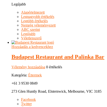
Legújabb
Alapértelmezett
Legnagyobb értékelés
Legtöbb értékelés
Nemrég véleményezett
ABC szerint
Legújabb
Véletlenszerű
Hozzáadás a kedvencekhez
Budapest Restaurant and Palinka Bar
Vélemény hozzáadása
0 értékelés
Kategória:
Éttermek
+61 3 9530 0849
273 Glen Huntly Road, Elsternwick, Melbourne, VIC 3185
Facebook
Twitter