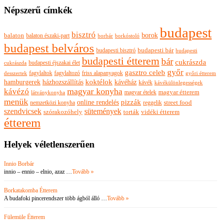
Népszerű címkék
budapest
bisztró
borok
balaton
balaton északi-part
borkóstoló
borbár
budapest belváros
budapesti bisztró
budapesti bár
budapesti
budapesti étterem
bár
cukrászda
budapesti éjszakai élet
cukrászda
győr
gasztro celeb
fagylaltok
fagylaltozó
friss alapanyagok
győri étterem
desszertek
hamburgerek
koktélok
házhozszállítás
kávéház
kávék
kávékülönlegességek
magyar konyha
kávézó
magyar ételek
magyar étterem
látványkonyha
menük
pizzák
online rendelés
nemzetközi konyha
reggelik
street food
szendvicsek
sütemények
szórakozóhely
torták
vidéki étterem
étterem
Helyek véletlenszerűen
Innio Borbár
innio – ennio – elnio, azaz …
Tovább »
Borkatakomba Étterem
A budafoki pincerendszer több ágból álló …
Tovább »
Fülemüle Étterem