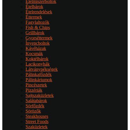
Élelmiszerboltok
Ételbárok
Ételrendelések
Éttermek
Fagylaltozók
Fish & Chips
Grillbárok
Gyorséttermek
Ínyencboltok
Kávéházak
Kocsmák
Koktélbárok
Lacikonyhák
Látványpékségek
Pálinkafőzdék
Pálinkáriumok
Pincészetek
Pizzériák
Sajtszaküzletek
Salátabárok
Sörfőzdék
Sörözők
Steakhouses
Street Foods
Szaküzletek