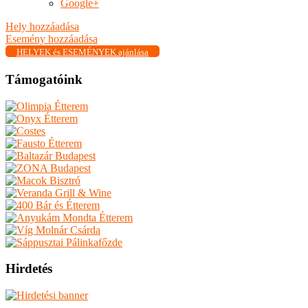
Google+
Hely hozzáadása
Esemény hozzáadása
HELYEK és ESEMÉNYEK ajánlása
Támogatóink
Hirdetés