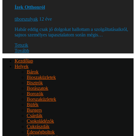
Ízek Otthonról
tiborszulyak
12 éve
Habár eddig csak jó dolgokat hallottam a szolgáltatásaikról,
sajnos személyes tapasztalatom során mégis…
Tetszik
Tovább
Kezdőlap
Helyek
Bárok
Bioszaküzletek
Bisztrók
Borászatok
Borozók
Borszaküzletek
Büfék
Burgers
Csárdák
Csokoládézók
Cukrászdák
Édességboltok