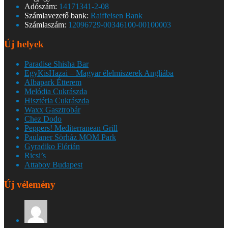
Adószám:
14171341-2-08
Számlavezető bank:
Raiffeisen Bank
Számlaszám:
12096729-00346100-00100003
Új helyek
Paradise Shisha Bar
EgyKisHazai – Magyar élelmiszerek Angliába
Albapark Étterem
Melódia Cukrászda
Hisztéria Cukrászda
Waxx Gasztrobár
Chez Dodo
Peppers! Mediterranean Grill
Paulaner Sörház MOM Park
Gyradiko Flórián
Ricsi’s
Attaboy Budapest
Új vélemény