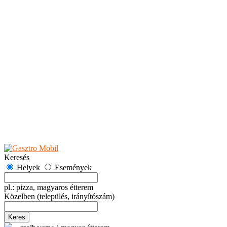
Teaházak
Tejbárok
Vendéglők
Események
Akciók
Fesztiválok
Kiállítások
Programok
Rendezvények
Ünnepek
Hely hozzáadása
Esemény hozzáadása
Ajánlás
Hirdetők részére
GYIK
Keresés
Helyek
Események
pl.: pizza, magyaros étterem
Közelben
(település, irányítószám)
Keres