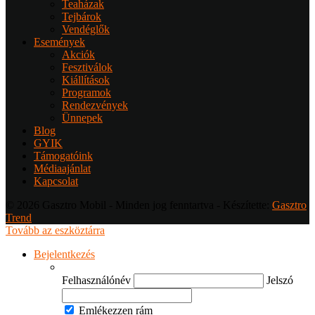
Teaházak
Tejbárok
Vendéglők
Események
Akciók
Fesztiválok
Kiállítások
Programok
Rendezvények
Ünnepek
Blog
GYIK
Támogatóink
Médiaajánlat
Kapcsolat
© 2026 Gasztro Mobil - Minden jog fenntartva - Készítette:
Gasztro
Trend
Tovább az eszköztárra
Bejelentkezés
Felhasználónév
Jelszó
Emlékezzen rám