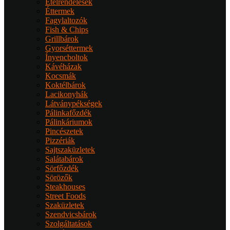
Ételrendelések
Éttermek
Fagylaltozók
Fish & Chips
Grillbárok
Gyorséttermek
Ínyencboltok
Kávéházak
Kocsmák
Koktélbárok
Lacikonyhák
Látványpékségek
Pálinkafőzdék
Pálinkáriumok
Pincészetek
Pizzériák
Sajtszaküzletek
Salátabárok
Sörfőzdék
Sörözők
Steakhouses
Street Foods
Szaküzletek
Szendvicsbárok
Szolgáltatások