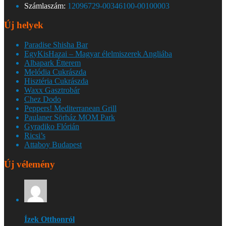
Számlaszám:
12096729-00346100-00100003
Új helyek
Paradise Shisha Bar
EgyKisHazai – Magyar élelmiszerek Angliába
Albapark Étterem
Melódia Cukrászda
Hisztéria Cukrászda
Waxx Gasztrobár
Chez Dodo
Peppers! Mediterranean Grill
Paulaner Sörház MOM Park
Gyradiko Flórián
Ricsi’s
Attaboy Budapest
Új vélemény
Ízek Otthonról