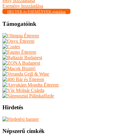
Hely hozzáadása
Esemény hozzáadása
HELYEK és ESEMÉNYEK ajánlása
Támogatóink
Hirdetés
Népszerű címkék