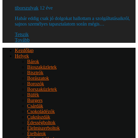
tiborszulyak
12 éve
Habár eddig csak jó dolgokat hallottam a szolgáltatásaikról,
sajnos személyes tapasztalatom során mégis…
Tetszik
Tovább
Kezdőlap
Helyek
Bárok
Bioszaküzletek
Bisztrók
Borászatok
Borozók
Borszaküzletek
Büfék
Burgers
Csárdák
Csokoládézók
Cukrászdák
Édességboltok
Élelmiszerboltok
Ételbárok