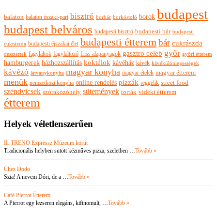
budapest
bisztró
borok
balaton
balaton északi-part
borkóstoló
borbár
budapest belváros
budapesti bisztró
budapesti bár
budapesti
budapesti étterem
bár
cukrászda
budapesti éjszakai élet
cukrászda
győr
gasztro celeb
fagylaltok
fagylaltozó
friss alapanyagok
győri étterem
desszertek
hamburgerek
koktélok
házhozszállítás
kávéház
kávék
kávékülönlegességek
magyar konyha
kávézó
magyar ételek
magyar étterem
látványkonyha
menük
pizzák
online rendelés
nemzetközi konyha
reggelik
street food
szendvicsek
sütemények
szórakozóhely
torták
vidéki étterem
étterem
Helyek véletlenszerűen
IL TRENO Expressz Múzeum körút
Tradicionális helyben sütött kézműves pizza, szeletben …
Tovább »
Chez Dodo
Szia! A nevem Dóri, de a …
Tovább »
Café Pierrot Étterem
A Pierrot egy lezseren elegáns, kifinomult, …
Tovább »