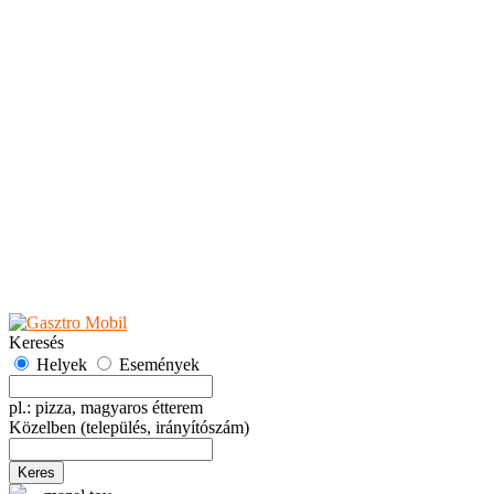
Teaházak
Tejbárok
Vendéglők
Események
Akciók
Fesztiválok
Kiállítások
Programok
Rendezvények
Ünnepek
Hely hozzáadása
Esemény hozzáadása
Ajánlás
Hirdetők részére
GYIK
Keresés
Helyek
Események
pl.: pizza, magyaros étterem
Közelben
(település, irányítószám)
Keres