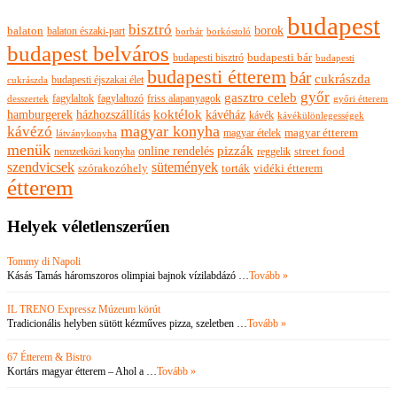
budapest
bisztró
borok
balaton
balaton északi-part
borkóstoló
borbár
budapest belváros
budapesti bisztró
budapesti bár
budapesti
budapesti étterem
bár
cukrászda
budapesti éjszakai élet
cukrászda
győr
gasztro celeb
fagylaltok
fagylaltozó
friss alapanyagok
győri étterem
desszertek
hamburgerek
koktélok
házhozszállítás
kávéház
kávék
kávékülönlegességek
magyar konyha
kávézó
magyar ételek
magyar étterem
látványkonyha
menük
pizzák
online rendelés
nemzetközi konyha
reggelik
street food
szendvicsek
sütemények
szórakozóhely
torták
vidéki étterem
étterem
Helyek véletlenszerűen
Tommy di Napoli
Kásás Tamás háromszoros olimpiai bajnok vízilabdázó …
Tovább »
IL TRENO Expressz Múzeum körút
Tradicionális helyben sütött kézműves pizza, szeletben …
Tovább »
67 Étterem & Bistro
Kortárs magyar étterem – Ahol a …
Tovább »