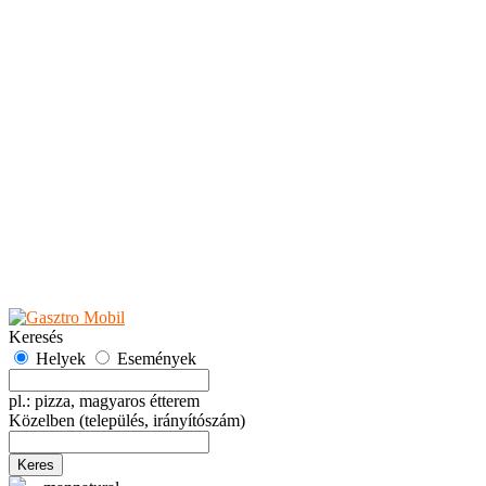
Teaházak
Tejbárok
Vendéglők
Események
Akciók
Fesztiválok
Kiállítások
Programok
Rendezvények
Ünnepek
Hely hozzáadása
Esemény hozzáadása
Ajánlás
Hirdetők részére
GYIK
Keresés
Helyek
Események
pl.: pizza, magyaros étterem
Közelben
(település, irányítószám)
Keres