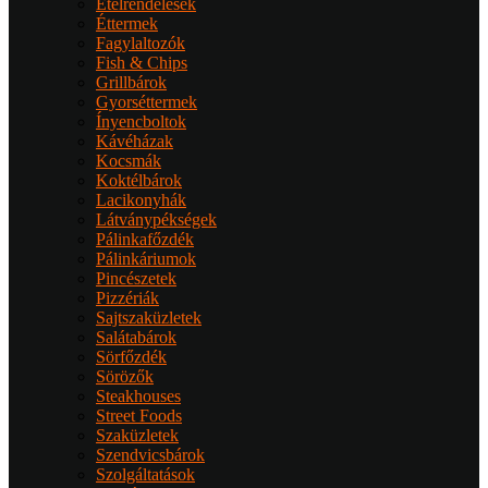
Ételrendelések
Éttermek
Fagylaltozók
Fish & Chips
Grillbárok
Gyorséttermek
Ínyencboltok
Kávéházak
Kocsmák
Koktélbárok
Lacikonyhák
Látványpékségek
Pálinkafőzdék
Pálinkáriumok
Pincészetek
Pizzériák
Sajtszaküzletek
Salátabárok
Sörfőzdék
Sörözők
Steakhouses
Street Foods
Szaküzletek
Szendvicsbárok
Szolgáltatások