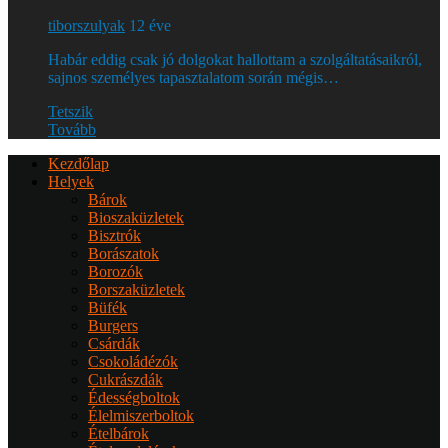
tiborszulyak
12 éve
Habár eddig csak jó dolgokat hallottam a szolgáltatásaikról,
sajnos személyes tapasztalatom során mégis…
Tetszik
Tovább
Kezdőlap
Helyek
Bárok
Bioszaküzletek
Bisztrók
Borászatok
Borozók
Borszaküzletek
Büfék
Burgers
Csárdák
Csokoládézók
Cukrászdák
Édességboltok
Élelmiszerboltok
Ételbárok