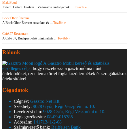
MakiFood
Jöttem. Láttam. Főztem. Változatos tanfolyamok …
Tovább »
Bock Óbor Étterem
A Bock Óbor Étterem rusztikus és …
Tovább »
Café 57 Restaurant
A Café 57, Budapest első minimalista …
Tovább »
Rólunk
A Gasztro Mobil kereső és adatbázis
elsődleges célja,
hogy összehozza a gasztronómia iránt
érdeklődőket, ezen témakörrel foglalkozó termékek és szolgáltatások
értékesítőivel.
Cégadatok
Cégnév:
Gasztro Net Kft.
Székhely:
9028 Győr, Régi Veszprémi u. 10.
Levelezési cím:
9028 Győr, Régi Veszprémi u. 10.
Cégjegyzékszám:
08-09-015785
Adószám:
14171341-2-08
Számlavezető bank:
Raiffeisen Bank