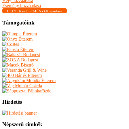
Hely hozzáadása
Esemény hozzáadása
HELYEK és ESEMÉNYEK ajánlása
Támogatóink
Hirdetés
Népszerű címkék