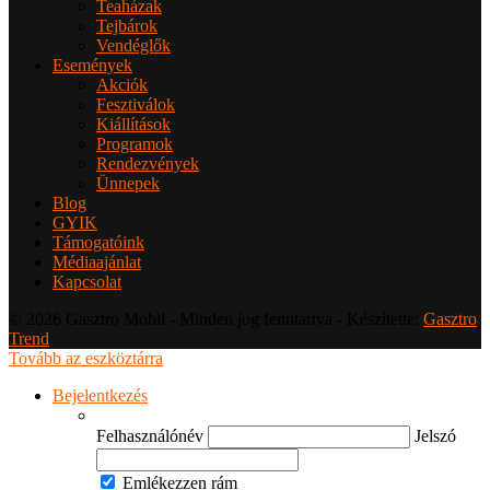
Teaházak
Tejbárok
Vendéglők
Események
Akciók
Fesztiválok
Kiállítások
Programok
Rendezvények
Ünnepek
Blog
GYIK
Támogatóink
Médiaajánlat
Kapcsolat
© 2026 Gasztro Mobil - Minden jog fenntartva - Készítette:
Gasztro
Trend
Tovább az eszköztárra
Bejelentkezés
Felhasználónév
Jelszó
Emlékezzen rám