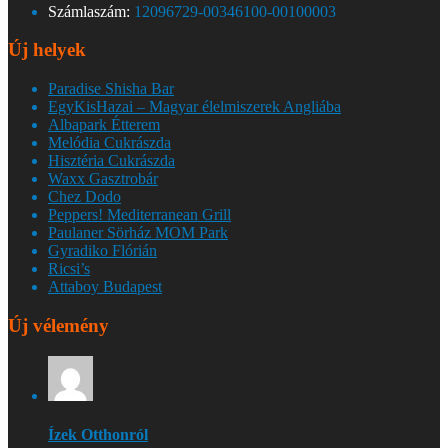
Számlaszám:
12096729-00346100-00100003
Új helyek
Paradise Shisha Bar
EgyKisHazai – Magyar élelmiszerek Angliába
Albapark Étterem
Melódia Cukrászda
Hisztéria Cukrászda
Waxx Gasztrobár
Chez Dodo
Peppers! Mediterranean Grill
Paulaner Sörház MOM Park
Gyradiko Flórián
Ricsi’s
Attaboy Budapest
Új vélemény
Ízek Otthonról