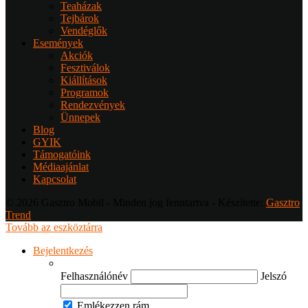
Teaházak
Tejbárok
Vendéglők
Események
Akciók
Fesztiválok
Kiállítások
Programok
Rendezvények
Ünnepek
Blog
GYIK
Támogatóink
Médiaajánlat
Kapcsolat
© 2026 Gasztro Mobil - Minden jog fenntartva - Készítette:
Gasztro
Trend
Tovább az eszköztárra
Bejelentkezés
Felhasználónév
Jelszó
Emlékezzen rám