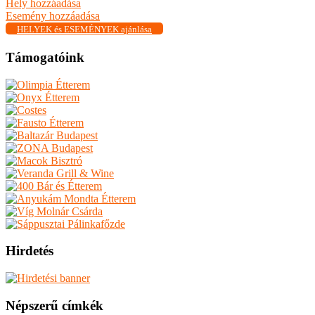
Hely hozzáadása
Esemény hozzáadása
HELYEK és ESEMÉNYEK ajánlása
Támogatóink
Hirdetés
Népszerű címkék