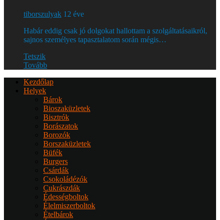
tiborszulyak
12 éve
Habár eddig csak jó dolgokat hallottam a szolgáltatásaikról,
sajnos személyes tapasztalatom során mégis…
Tetszik
Tovább
Kezdőlap
Helyek
Bárok
Bioszaküzletek
Bisztrók
Borászatok
Borozók
Borszaküzletek
Büfék
Burgers
Csárdák
Csokoládézók
Cukrászdák
Édességboltok
Élelmiszerboltok
Ételbárok