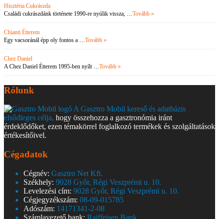
Hisztéria Cukrászda
Családi cukrászdánk története 1990-re nyúlik vissza, …
Tovább »
Chianti Étterem
Egy vacsoránál épp oly fontos a …
Tovább »
Chez Daniel
A Chez Daniel Étterem 1995-ben nyílt …
Tovább »
Rólunk
A Gasztro Mobil kereső és adatbázis
elsődleges célja,
hogy összehozza a gasztronómia iránt
érdeklődőket, ezen témakörrel foglalkozó termékek és szolgáltatások
értékesítőivel.
Cégadatok
Cégnév:
Gasztro Net Kft.
Székhely:
9028 Győr, Régi Veszprémi u. 10.
Levelezési cím:
9028 Győr, Régi Veszprémi u. 10.
Cégjegyzékszám:
08-09-015785
Adószám:
14171341-2-08
Számlavezető bank:
Raiffeisen Bank