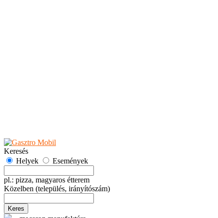
Teaházak
Tejbárok
Vendéglők
Események
Akciók
Fesztiválok
Kiállítások
Programok
Rendezvények
Ünnepek
Hely hozzáadása
Esemény hozzáadása
Ajánlás
Hirdetők részére
GYIK
Keresés
Helyek
Események
pl.: pizza, magyaros étterem
Közelben
(település, irányítószám)
Keres