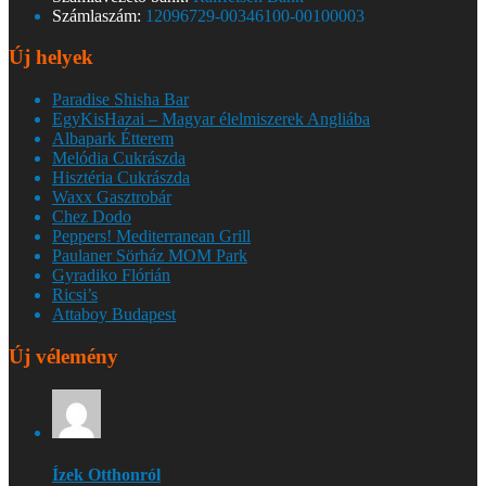
Számlaszám:
12096729-00346100-00100003
Új helyek
Paradise Shisha Bar
EgyKisHazai – Magyar élelmiszerek Angliába
Albapark Étterem
Melódia Cukrászda
Hisztéria Cukrászda
Waxx Gasztrobár
Chez Dodo
Peppers! Mediterranean Grill
Paulaner Sörház MOM Park
Gyradiko Flórián
Ricsi’s
Attaboy Budapest
Új vélemény
Ízek Otthonról