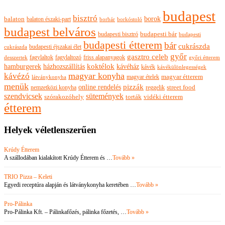
budapest
bisztró
borok
balaton
balaton északi-part
borkóstoló
borbár
budapest belváros
budapesti bisztró
budapesti bár
budapesti
budapesti étterem
bár
cukrászda
budapesti éjszakai élet
cukrászda
győr
gasztro celeb
fagylaltok
fagylaltozó
friss alapanyagok
győri étterem
desszertek
hamburgerek
koktélok
házhozszállítás
kávéház
kávék
kávékülönlegességek
magyar konyha
kávézó
magyar ételek
magyar étterem
látványkonyha
menük
pizzák
online rendelés
nemzetközi konyha
reggelik
street food
szendvicsek
sütemények
szórakozóhely
torták
vidéki étterem
étterem
Helyek véletlenszerűen
Krúdy Étterem
A szállodában kialakított Krúdy Étterem és …
Tovább »
TRIO Pizza – Keleti
Egyedi receptúra alapján és látványkonyha keretében …
Tovább »
Pro-Pálinka
Pro-Pálinka Kft. – Pálinkafőzés, pálinka főzetés, …
Tovább »