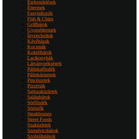
Ételrendelések
Éttermek
Fagylaltozók
Fish & Chips
Grillbárok
Gyorséttermek
Ínyencboltok
Kávéházak
Kocsmák
Koktélbárok
Lacikonyhák
Látványpékségek
Pálinkafőzdék
Pálinkáriumok
Pincészetek
Pizzériák
Sajtszaküzletek
Salátabárok
Sörfőzdék
Sörözők
Steakhouses
Street Foods
Szaküzletek
Szendvicsbárok
Szolgáltatások