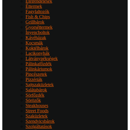
Ételrendelések
Éttermek
Fagylaltozók
Fish & Chips
Grillbárok
Gyorséttermek
Ínyencboltok
Kávéházak
Kocsmák
Koktélbárok
Lacikonyhák
Látványpékségek
Pálinkafőzdék
Pálinkáriumok
Pincészetek
Pizzériák
Sajtszaküzletek
Salátabárok
Sörfőzdék
Sörözők
Steakhouses
Street Foods
Szaküzletek
Szendvicsbárok
Szolgáltatások