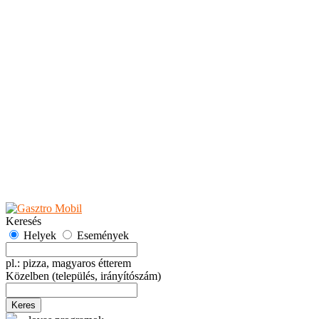
Teaházak
Tejbárok
Vendéglők
Események
Akciók
Fesztiválok
Kiállítások
Programok
Rendezvények
Ünnepek
Hely hozzáadása
Esemény hozzáadása
Ajánlás
Hirdetők részére
GYIK
Keresés
Helyek
Események
pl.: pizza, magyaros étterem
Közelben
(település, irányítószám)
Keres