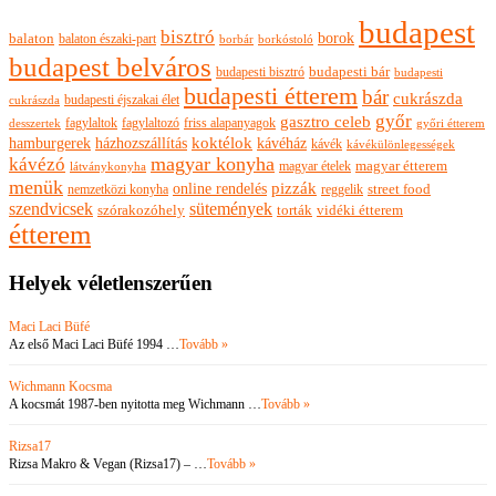
budapest
bisztró
borok
balaton
balaton északi-part
borkóstoló
borbár
budapest belváros
budapesti bisztró
budapesti bár
budapesti
budapesti étterem
bár
cukrászda
budapesti éjszakai élet
cukrászda
győr
gasztro celeb
fagylaltok
fagylaltozó
friss alapanyagok
győri étterem
desszertek
hamburgerek
koktélok
házhozszállítás
kávéház
kávék
kávékülönlegességek
magyar konyha
kávézó
magyar ételek
magyar étterem
látványkonyha
menük
pizzák
online rendelés
nemzetközi konyha
reggelik
street food
szendvicsek
sütemények
szórakozóhely
torták
vidéki étterem
étterem
Helyek véletlenszerűen
Maci Laci Büfé
Az első Maci Laci Büfé 1994 …
Tovább »
Wichmann Kocsma
A kocsmát 1987-ben nyitotta meg Wichmann …
Tovább »
Rizsa17
Rizsa Makro & Vegan (Rizsa17) – …
Tovább »