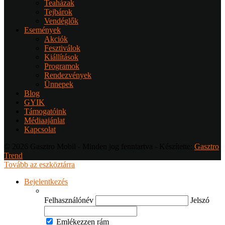
Teaházak
Tejbárok
Vendéglők
Események
Akciók
Fesztiválok
Kiállítások
Programok
Rendezvények
Ünnepek
Blog
GYIK
Támogatóink
Médiaajánlat
Kapcsolat
© 2026 Gasztro Mobil - Minden jog fenntartva - Készítette:
Gasztro
Trend
Tovább az eszköztárra
Bejelentkezés
Felhasználónév
Jelszó
Emlékezzen rám