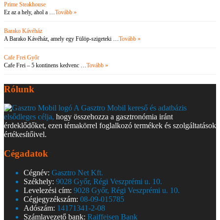
Prime Steakhouse
Ez az a hely, ahol a …
Tovább »
Barako Kávéház
A Barako Kávéház, amely egy Fülöp-szigeteki …
Tovább »
Cafe Frei Győr
Cafe Frei – 5 kontinens kedvenc …
Tovább »
Rólunk
A Gasztro Mobil kereső és adatbázis
elsődleges célja,
hogy összehozza a gasztronómia iránt
érdeklődőket, ezen témakörrel foglalkozó termékek és szolgáltatások
értékesítőivel.
Cégadatok
Cégnév:
Gasztro Net Kft.
Székhely:
9028 Győr, Régi Veszprémi u. 10.
Levelezési cím:
9028 Győr, Régi Veszprémi u. 10.
Cégjegyzékszám:
08-09-015785
Adószám:
14171341-2-08
Számlavezető bank:
Raiffeisen Bank