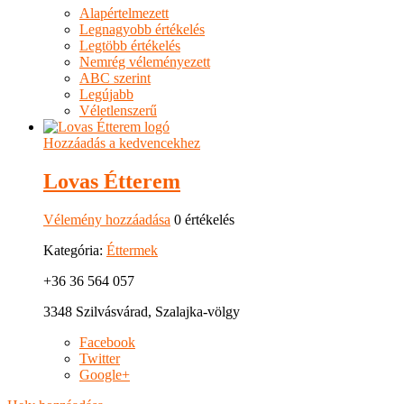
Alapértelmezett
Legnagyobb értékelés
Legtöbb értékelés
Nemrég véleményezett
ABC szerint
Legújabb
Véletlenszerű
Hozzáadás a kedvencekhez
Lovas Étterem
Vélemény hozzáadása
0 értékelés
Kategória:
Éttermek
+36 36 564 057
3348 Szilvásvárad, Szalajka-völgy
Facebook
Twitter
Google+