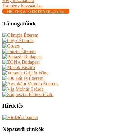
Hely hozzáadása
Esemény hozzáadása
HELYEK és ESEMÉNYEK ajánlása
Támogatóink
Hirdetés
Népszerű címkék