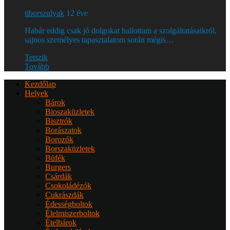
tiborszulyak
12 éve
Habár eddig csak jó dolgokat hallottam a szolgáltatásaikról,
sajnos személyes tapasztalatom során mégis…
Tetszik
Tovább
Kezdőlap
Helyek
Bárok
Bioszaküzletek
Bisztrók
Borászatok
Borozók
Borszaküzletek
Büfék
Burgers
Csárdák
Csokoládézók
Cukrászdák
Édességboltok
Élelmiszerboltok
Ételbárok