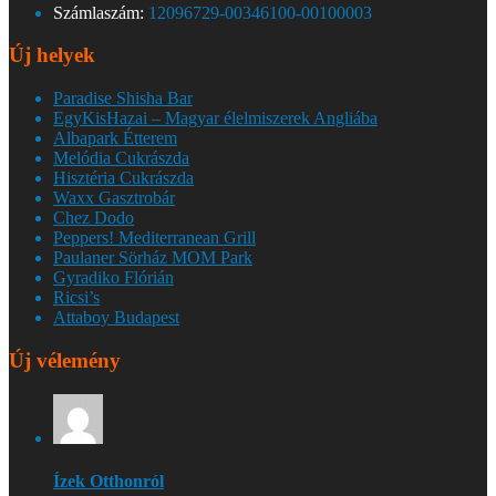
Számlaszám:
12096729-00346100-00100003
Új helyek
Paradise Shisha Bar
EgyKisHazai – Magyar élelmiszerek Angliába
Albapark Étterem
Melódia Cukrászda
Hisztéria Cukrászda
Waxx Gasztrobár
Chez Dodo
Peppers! Mediterranean Grill
Paulaner Sörház MOM Park
Gyradiko Flórián
Ricsi’s
Attaboy Budapest
Új vélemény
Ízek Otthonról