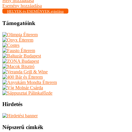
Hely hozzáadása
Esemény hozzáadása
HELYEK és ESEMÉNYEK ajánlása
Támogatóink
Hirdetés
Népszerű címkék