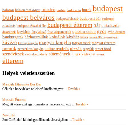
budapest
bisztró
borok
balaton
balaton északi-part
borkóstoló
borbár
budapest belváros
budapesti bisztró
budapesti bár
budapesti
budapesti étterem
bár
cukrászda
budapesti éjszakai élet
cukrászda
győr
gasztro celeb
fagylaltok
fagylaltozó
friss alapanyagok
győri étterem
desszertek
hamburgerek
koktélok
házhozszállítás
kávéház
kávék
kávékülönlegességek
magyar konyha
kávézó
magyar ételek
magyar étterem
látványkonyha
menük
pizzák
online rendelés
nemzetközi konyha
reggelik
street food
szendvicsek
sütemények
szórakozóhely
torták
vidéki étterem
étterem
Helyek véletlenszerűen
Mandula Étterem és Bor Bár
Célunk a borvidéken fellelhető kiváló magyar …
Tovább »
Muskátli Étterem
Meghitt környezet egy romantikus vacsorához, egy …
Tovább »
Zoo Café
Zoo Café, ahol különleges állataink társaságában …
Tovább »