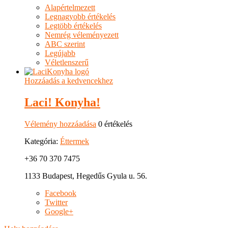
Alapértelmezett
Legnagyobb értékelés
Legtöbb értékelés
Nemrég véleményezett
ABC szerint
Legújabb
Véletlenszerű
Hozzáadás a kedvencekhez
Laci! Konyha!
Vélemény hozzáadása
0 értékelés
Kategória:
Éttermek
+36 70 370 7475
1133 Budapest, Hegedűs Gyula u. 56.
Facebook
Twitter
Google+