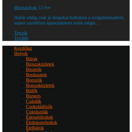
tiborszulyak
12 éve
Habár eddig csak jó dolgokat hallottam a szolgáltatásaikról,
sajnos személyes tapasztalatom során mégis…
Tetszik
Tovább
Kezdőlap
Helyek
Bárok
Bioszaküzletek
Bisztrók
Borászatok
Borozók
Borszaküzletek
Büfék
Burgers
Csárdák
Csokoládézók
Cukrászdák
Édességboltok
Élelmiszerboltok
Ételbárok