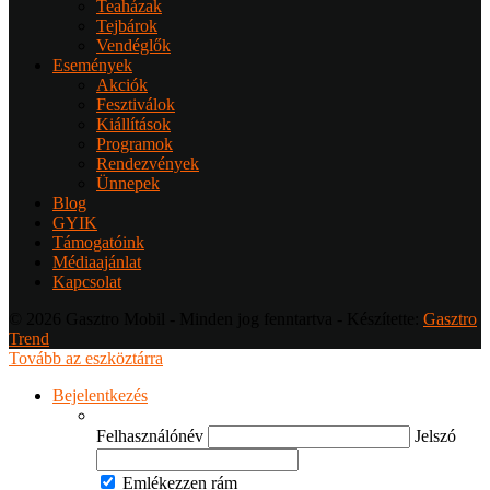
Teaházak
Tejbárok
Vendéglők
Események
Akciók
Fesztiválok
Kiállítások
Programok
Rendezvények
Ünnepek
Blog
GYIK
Támogatóink
Médiaajánlat
Kapcsolat
© 2026 Gasztro Mobil - Minden jog fenntartva - Készítette:
Gasztro
Trend
Tovább az eszköztárra
Bejelentkezés
Felhasználónév
Jelszó
Emlékezzen rám