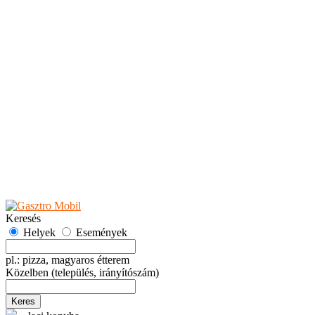
Teaházak
Tejbárok
Vendéglők
Események
Akciók
Fesztiválok
Kiállítások
Programok
Rendezvények
Ünnepek
Hely hozzáadása
Esemény hozzáadása
Ajánlás
Hirdetők részére
GYIK
Keresés
Helyek
Események
pl.: pizza, magyaros étterem
Közelben
(település, irányítószám)
Keres