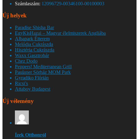
Számlaszám:
12096729-00346100-00100003
Új helyek
Paradise Shisha Bar
EgyKisHazai – Magyar élelmiszerek Angliába
Albapark Étterem
Melódia Cukrászda
Hisztéria Cukrászda
Waxx Gasztrobár
Chez Dodo
Peppers! Mediterranean Grill
Paulaner Sörház MOM Park
Gyradiko Flórián
Ricsi’s
Attaboy Budapest
Új vélemény
Ízek Otthonról