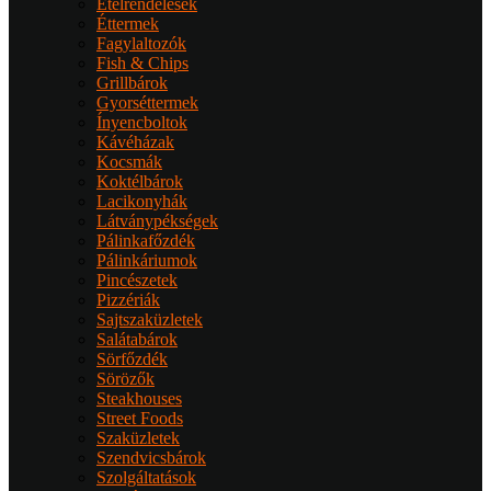
Ételrendelések
Éttermek
Fagylaltozók
Fish & Chips
Grillbárok
Gyorséttermek
Ínyencboltok
Kávéházak
Kocsmák
Koktélbárok
Lacikonyhák
Látványpékségek
Pálinkafőzdék
Pálinkáriumok
Pincészetek
Pizzériák
Sajtszaküzletek
Salátabárok
Sörfőzdék
Sörözők
Steakhouses
Street Foods
Szaküzletek
Szendvicsbárok
Szolgáltatások