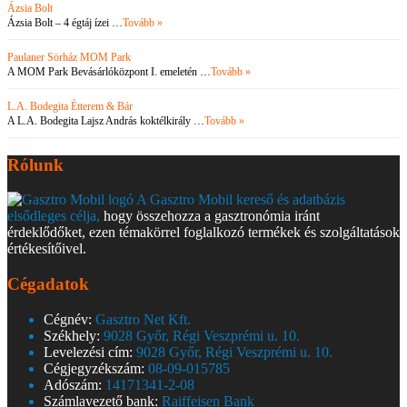
Ázsia Bolt
Ázsia Bolt – 4 égtáj ízei …
Tovább »
Paulaner Sörház MOM Park
A MOM Park Bevásárlóközpont I. emeletén …
Tovább »
L.A. Bodegita Étterem & Bár
A L.A. Bodegita Lajsz András koktélkirály …
Tovább »
Rólunk
A Gasztro Mobil kereső és adatbázis
elsődleges célja,
hogy összehozza a gasztronómia iránt
érdeklődőket, ezen témakörrel foglalkozó termékek és szolgáltatások
értékesítőivel.
Cégadatok
Cégnév:
Gasztro Net Kft.
Székhely:
9028 Győr, Régi Veszprémi u. 10.
Levelezési cím:
9028 Győr, Régi Veszprémi u. 10.
Cégjegyzékszám:
08-09-015785
Adószám:
14171341-2-08
Számlavezető bank:
Raiffeisen Bank