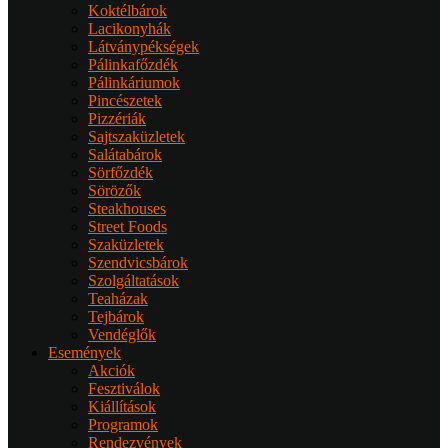
Koktélbárok
Lacikonyhák
Látványpékségek
Pálinkafőzdék
Pálinkáriumok
Pincészetek
Pizzériák
Sajtszaküzletek
Salátabárok
Sörfőzdék
Sörözők
Steakhouses
Street Foods
Szaküzletek
Szendvicsbárok
Szolgáltatások
Teaházak
Tejbárok
Vendéglők
Események
Akciók
Fesztiválok
Kiállítások
Programok
Rendezvények