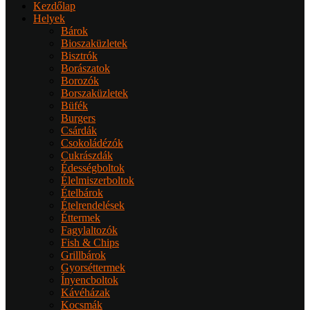
Kezdőlap
Helyek
Bárok
Bioszaküzletek
Bisztrók
Borászatok
Borozók
Borszaküzletek
Büfék
Burgers
Csárdák
Csokoládézók
Cukrászdák
Édességboltok
Élelmiszerboltok
Ételbárok
Ételrendelések
Éttermek
Fagylaltozók
Fish & Chips
Grillbárok
Gyorséttermek
Ínyencboltok
Kávéházak
Kocsmák