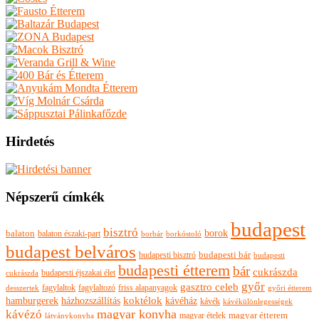
Hirdetés
Népszerű címkék
budapest
bisztró
borok
balaton
balaton északi-part
borkóstoló
borbár
budapest belváros
budapesti bisztró
budapesti bár
budapesti
budapesti étterem
bár
cukrászda
budapesti éjszakai élet
cukrászda
győr
gasztro celeb
fagylaltok
fagylaltozó
friss alapanyagok
győri étterem
desszertek
hamburgerek
koktélok
házhozszállítás
kávéház
kávék
kávékülönlegességek
magyar konyha
kávézó
magyar ételek
magyar étterem
látványkonyha