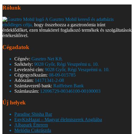
Rólunk
A Gasztro Mobil kereső és adatbázis
elsődleges célja,
hogy összehozza a gasztronómia iránt
érdeklődőket, ezen témakörrel foglalkozó termékek és szolgáltatások
értékesítőivel.
Cégadatok
Cégnév:
Gasztro Net Kft.
Székhely:
9028 Győr, Régi Veszprémi u. 10.
Levelezési cím:
9028 Győr, Régi Veszprémi u. 10.
Cégjegyzékszám:
08-09-015785
Adószám:
14171341-2-08
Számlavezető bank:
Raiffeisen Bank
Számlaszám:
12096729-00346100-00100003
Új helyek
Paradise Shisha Bar
EgyKisHazai – Magyar élelmiszerek Angliába
Albapark Étterem
Melódia Cukrászda