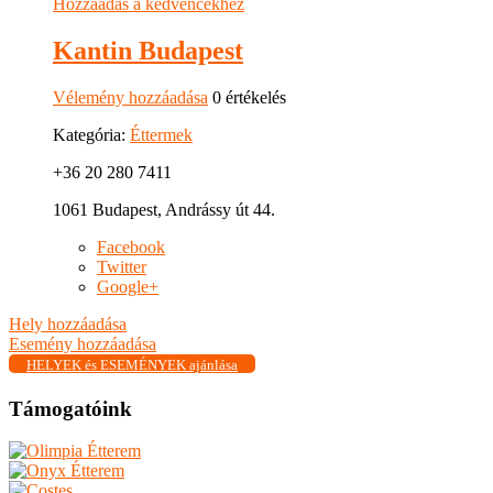
Hozzáadás a kedvencekhez
Kantin Budapest
Vélemény hozzáadása
0 értékelés
Kategória:
Éttermek
+36 20 280 7411
1061 Budapest, Andrássy út 44.
Facebook
Twitter
Google+
Hely hozzáadása
Esemény hozzáadása
HELYEK és ESEMÉNYEK ajánlása
Támogatóink