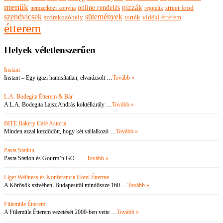
menük
pizzák
online rendelés
nemzetközi konyha
reggelik
street food
szendvicsek
sütemények
szórakozóhely
torták
vidéki étterem
étterem
Helyek véletlenszerűen
Instant
Instant – Egy igazi hamisítatlan, elvarázsolt …
Tovább »
L.A. Bodegita Étterem & Bár
A L.A. Bodegita Lajsz András koktélkirály …
Tovább »
BITE Bakery Café Astoria
Minden azzal kezdődött, hogy két vállalkozó …
Tovább »
Pasta Station
Pasta Station és Gourm’n GO – …
Tovább »
Liget Wellness és Konferencia Hotel Étterme
A Körösök szívében, Budapesttől mindössze 160 …
Tovább »
Fülemüle Étterem
A Fülemüle Étterem vezetését 2000-ben vette …
Tovább »