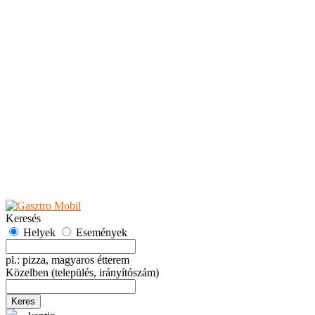
Teaházak
Tejbárok
Vendéglők
Események
Akciók
Fesztiválok
Kiállítások
Programok
Rendezvények
Ünnepek
Hely hozzáadása
Esemény hozzáadása
Ajánlás
Hirdetők részére
GYIK
Keresés
Helyek
Események
pl.: pizza, magyaros étterem
Közelben
(település, irányítószám)
Keres