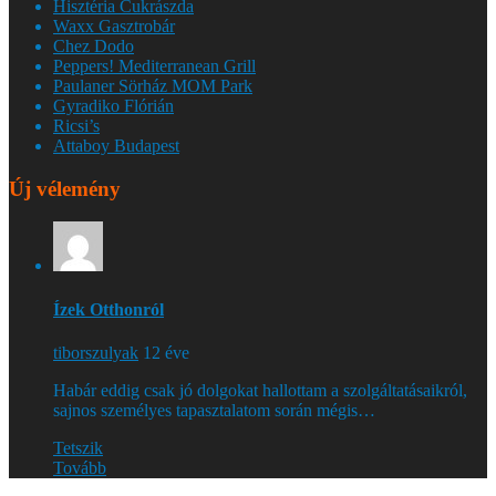
Hisztéria Cukrászda
Waxx Gasztrobár
Chez Dodo
Peppers! Mediterranean Grill
Paulaner Sörház MOM Park
Gyradiko Flórián
Ricsi’s
Attaboy Budapest
Új vélemény
Ízek Otthonról
tiborszulyak
12 éve
Habár eddig csak jó dolgokat hallottam a szolgáltatásaikról,
sajnos személyes tapasztalatom során mégis…
Tetszik
Tovább