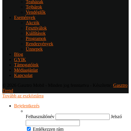
Teaházak
Tejbárok
Vendéglők
Események
Akciók
Fesztiválok
Kiállítások
Programok
Rendezvények
Ünnepek
Blog
GYIK
Támogatóink
Médiaajánlat
Kapcsolat
© 2026 Gasztro Mobil - Minden jog fenntartva - Készítette:
Gasztro
Trend
Tovább az eszköztárra
Bejelentkezés
Felhasználónév
Jelszó
Emlékezzen rám