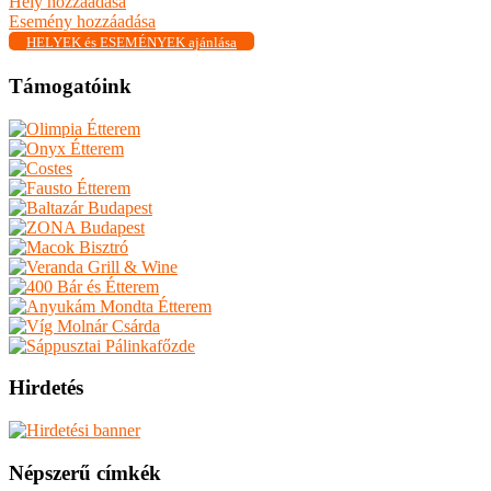
Hely hozzáadása
Esemény hozzáadása
HELYEK és ESEMÉNYEK ajánlása
Támogatóink
Hirdetés
Népszerű címkék