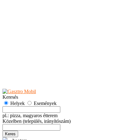
Teaházak
Tejbárok
Vendéglők
Események
Akciók
Fesztiválok
Kiállítások
Programok
Rendezvények
Ünnepek
Hely hozzáadása
Esemény hozzáadása
Ajánlás
Hirdetők részére
GYIK
Keresés
Helyek
Események
pl.: pizza, magyaros étterem
Közelben
(település, irányítószám)
Keres