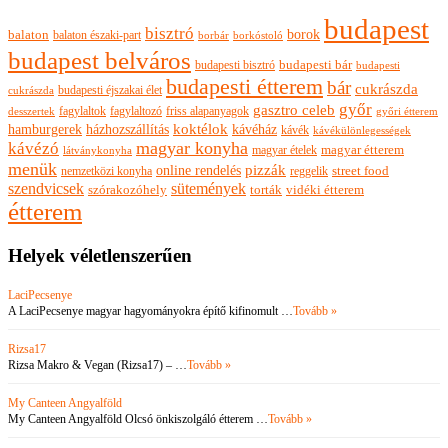
budapest
bisztró
borok
balaton
balaton északi-part
borkóstoló
borbár
budapest belváros
budapesti bisztró
budapesti bár
budapesti
budapesti étterem
bár
cukrászda
budapesti éjszakai élet
cukrászda
győr
gasztro celeb
fagylaltok
fagylaltozó
friss alapanyagok
győri étterem
desszertek
hamburgerek
koktélok
házhozszállítás
kávéház
kávék
kávékülönlegességek
magyar konyha
kávézó
magyar ételek
magyar étterem
látványkonyha
menük
pizzák
online rendelés
nemzetközi konyha
reggelik
street food
szendvicsek
sütemények
szórakozóhely
torták
vidéki étterem
étterem
Helyek véletlenszerűen
LaciPecsenye
A LaciPecsenye magyar hagyományokra építő kifinomult …
Tovább »
Rizsa17
Rizsa Makro & Vegan (Rizsa17) – …
Tovább »
My Canteen Angyalföld
My Canteen Angyalföld Olcsó önkiszolgáló étterem …
Tovább »