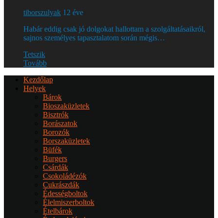
tiborszulyak
12 éve
Habár eddig csak jó dolgokat hallottam a szolgáltatásaikról,
sajnos személyes tapasztalatom során mégis…
Tetszik
Tovább
Kezdőlap
Helyek
Bárok
Bioszaküzletek
Bisztrók
Borászatok
Borozók
Borszaküzletek
Büfék
Burgers
Csárdák
Csokoládézók
Cukrászdák
Édességboltok
Élelmiszerboltok
Ételbárok