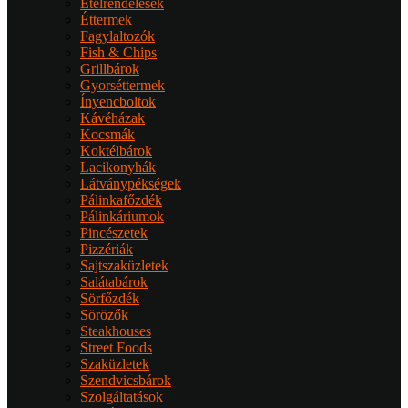
Ételrendelések
Éttermek
Fagylaltozók
Fish & Chips
Grillbárok
Gyorséttermek
Ínyencboltok
Kávéházak
Kocsmák
Koktélbárok
Lacikonyhák
Látványpékségek
Pálinkafőzdék
Pálinkáriumok
Pincészetek
Pizzériák
Sajtszaküzletek
Salátabárok
Sörfőzdék
Sörözők
Steakhouses
Street Foods
Szaküzletek
Szendvicsbárok
Szolgáltatások