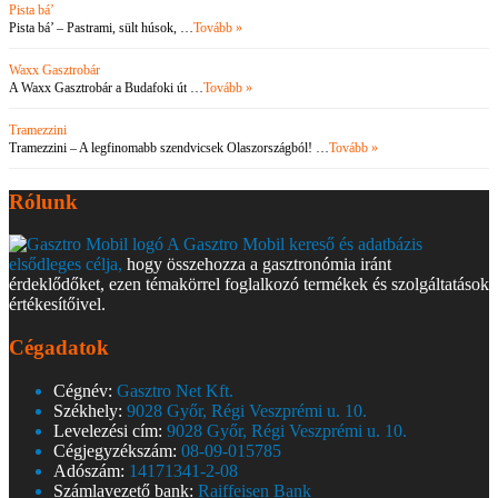
Pista bá’
Pista bá’ – Pastrami, sült húsok, …
Tovább »
Waxx Gasztrobár
A Waxx Gasztrobár a Budafoki út …
Tovább »
Tramezzini
Tramezzini – A legfinomabb szendvicsek Olaszországból! …
Tovább »
Rólunk
A Gasztro Mobil kereső és adatbázis
elsődleges célja,
hogy összehozza a gasztronómia iránt
érdeklődőket, ezen témakörrel foglalkozó termékek és szolgáltatások
értékesítőivel.
Cégadatok
Cégnév:
Gasztro Net Kft.
Székhely:
9028 Győr, Régi Veszprémi u. 10.
Levelezési cím:
9028 Győr, Régi Veszprémi u. 10.
Cégjegyzékszám:
08-09-015785
Adószám:
14171341-2-08
Számlavezető bank:
Raiffeisen Bank