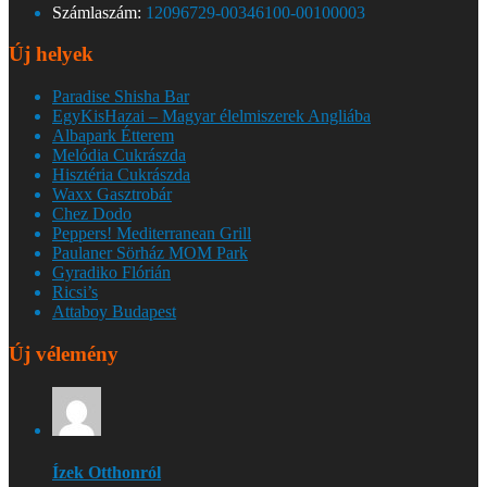
Számlaszám:
12096729-00346100-00100003
Új helyek
Paradise Shisha Bar
EgyKisHazai – Magyar élelmiszerek Angliába
Albapark Étterem
Melódia Cukrászda
Hisztéria Cukrászda
Waxx Gasztrobár
Chez Dodo
Peppers! Mediterranean Grill
Paulaner Sörház MOM Park
Gyradiko Flórián
Ricsi’s
Attaboy Budapest
Új vélemény
Ízek Otthonról