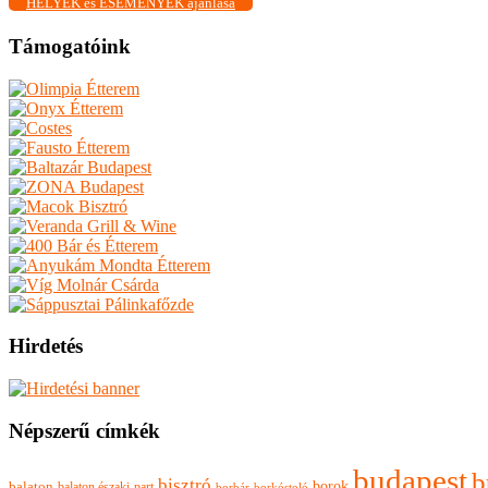
HELYEK és ESEMÉNYEK ajánlása
Támogatóink
Hirdetés
Népszerű címkék
budapest
b
bisztró
borok
balaton
balaton északi-part
borkóstoló
borbár