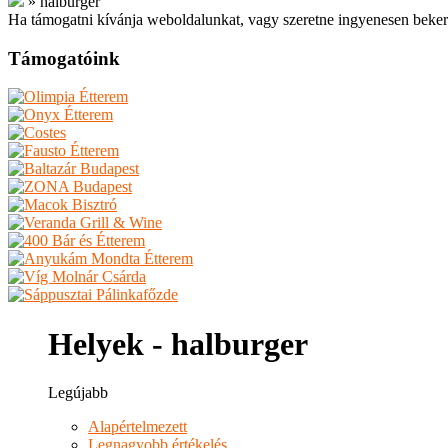
»
halburger
Ha támogatni kívánja weboldalunkat, vagy szeretne ingyenesen beker
Támogatóink
Helyek - halburger
Legújabb
Alapértelmezett
Legnagyobb értékelés