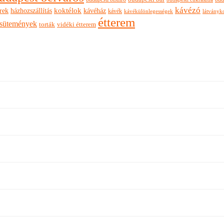
kávézó
rek
koktélok
házhozszállítás
kávéház
kávék
látványk
kávékülönlegességek
étterem
sütemények
torták
vidéki étterem