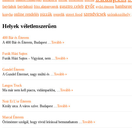
győr
gasztro celeb
hamburge
fagylaltok
fagylaltozó
friss alapanyagok
győri étterem
szendvicsek
pizzák
online rendelés
szórakozóhely
konyha
reggelik
street food
Helyek véletlenszerűen
400 Bár és Étterem
A 400 Bár és Étterem, Budapest …
Tovább »
Furák Házi Sajtos
Furák Házi Sajtos – Vigyázat, nem …
Tovább »
Gundel Étterem
A Gundel Éttermet, nagy múltú és …
Tovább »
Langos Truck
Ma már nem kell piacra, vidámparkba, …
Tovább »
Noir Et L’or Étterem
Király utca. A város szíve. Budapest …
Tovább »
Marcal Étterem
Örömömre szolgál, hogy rövid leírással bemutathatom …
Tovább »