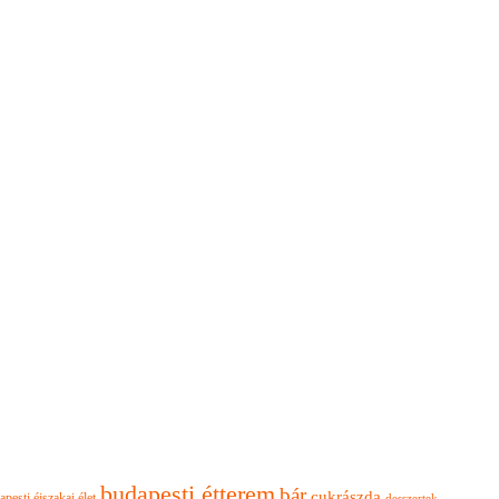
budapesti étterem
bár
cukrászda
apesti éjszakai élet
desszertek