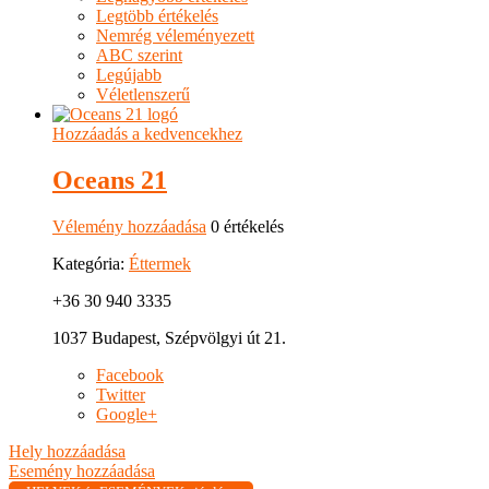
Legtöbb értékelés
Nemrég véleményezett
ABC szerint
Legújabb
Véletlenszerű
Hozzáadás a kedvencekhez
Oceans 21
Vélemény hozzáadása
0 értékelés
Kategória:
Éttermek
+36 30 940 3335
1037 Budapest, Szépvölgyi út 21.
Facebook
Twitter
Google+
Hely hozzáadása
Esemény hozzáadása