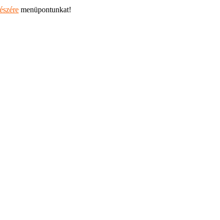
részére
menüpontunkat!