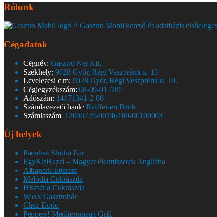
Rólunk
A Gasztro Mobil kereső és adatbázis elsődleges
Cégadatok
Cégnév:
Gasztro Net Kft.
Székhely:
9028 Győr, Régi Veszprémi u. 10.
Levelezési cím:
9028 Győr, Régi Veszprémi u. 10.
Cégjegyzékszám:
08-09-015785
Adószám:
14171341-2-08
Számlavezető bank:
Raiffeisen Bank
Számlaszám:
12096729-00346100-00100003
Új helyek
Paradise Shisha Bar
EgyKisHazai – Magyar élelmiszerek Angliába
Albapark Étterem
Melódia Cukrászda
Hisztéria Cukrászda
Waxx Gasztrobár
Chez Dodo
Peppers! Mediterranean Grill