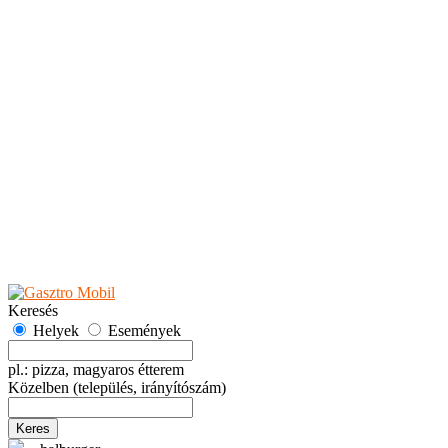
Teaházak
Tejbárok
Vendéglők
Események
Akciók
Fesztiválok
Kiállítások
Programok
Rendezvények
Ünnepek
Hely hozzáadása
Esemény hozzáadása
Ajánlás
Hirdetők részére
GYIK
Keresés
Helyek
Események
pl.: pizza, magyaros étterem
Közelben
(település, irányítószám)
Keres