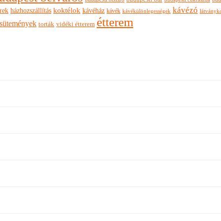
kávézó
rek
koktélok
házhozszállítás
kávéház
kávék
látványk
kávékülönlegességek
étterem
sütemények
torták
vidéki étterem