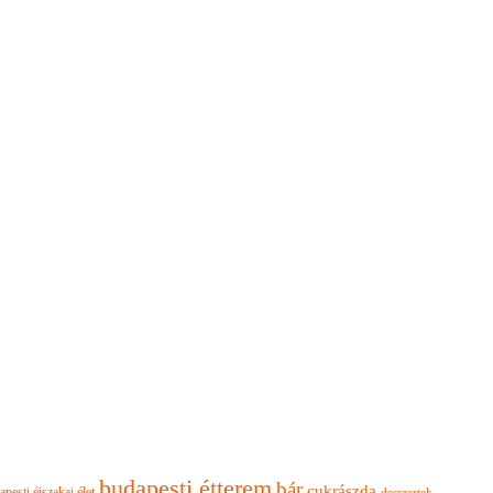
budapesti étterem
bár
cukrászda
apesti éjszakai élet
desszertek