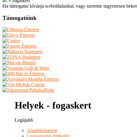
»
fogaskert
Ha támogatni kívánja weboldalunkat, vagy szeretne ingyenesen beker
Támogatóink
Helyek - fogaskert
Legújabb
Alapértelmezett
Legnagyobb értékelés