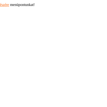
részére
menüpontunkat!