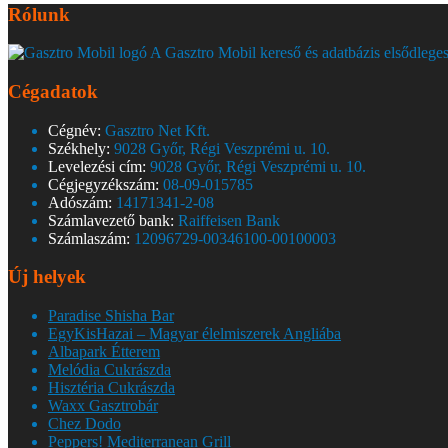
Rólunk
A Gasztro Mobil kereső és adatbázis elsődleges
Cégadatok
Cégnév:
Gasztro Net Kft.
Székhely:
9028 Győr, Régi Veszprémi u. 10.
Levelezési cím:
9028 Győr, Régi Veszprémi u. 10.
Cégjegyzékszám:
08-09-015785
Adószám:
14171341-2-08
Számlavezető bank:
Raiffeisen Bank
Számlaszám:
12096729-00346100-00100003
Új helyek
Paradise Shisha Bar
EgyKisHazai – Magyar élelmiszerek Angliába
Albapark Étterem
Melódia Cukrászda
Hisztéria Cukrászda
Waxx Gasztrobár
Chez Dodo
Peppers! Mediterranean Grill