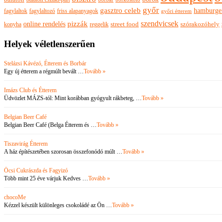
győr
gasztro celeb
hamburge
fagylaltok
fagylaltozó
friss alapanyagok
győri étterem
szendvicsek
pizzák
online rendelés
szórakozóhely
konyha
reggelik
street food
Helyek véletlenszerűen
Stelázsi Kávézó, Étterem és Borbár
Egy új étterem a régmúlt bevált …
Tovább »
Imázs Club és Étterem
Üdvözlet MÁZS-tól: Mint korábban gyógyult rákbeteg, …
Tovább »
Belgian Beer Café
Belgian Beer Café (Belga Étterem és …
Tovább »
Tiszavirág Étterem
A ház építészetében szorosan összefonódó múlt …
Tovább »
Öcsi Cukrászda és Fagyizó
Több mint 25 éve várjuk Kedves …
Tovább »
chocoMe
Kézzel készült különleges csokoládé az Ön …
Tovább »