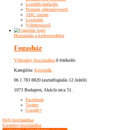
Legtöbb értékelés
Nemrég véleményezett
ABC szerint
Legújabb
Véletlenszerű
Hozzáadás a kedvencekhez
Fogasház
Vélemény hozzáadása
0 értékelés
Kategória:
Kocsmák
06 1 783 8820 (asztalfoglalás 12 órától)
1073 Budapest, Akácfa utca 51.
Facebook
Twitter
Google+
Hely hozzáadása
Esemény hozzáadása