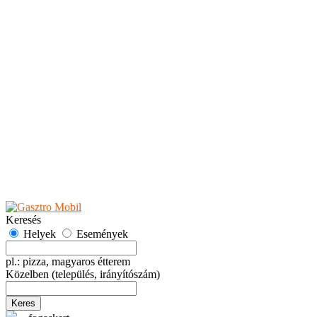
Teaházak
Tejbárok
Vendéglők
Események
Akciók
Fesztiválok
Kiállítások
Programok
Rendezvények
Ünnepek
Hely hozzáadása
Esemény hozzáadása
Ajánlás
Hirdetők részére
GYIK
Keresés
Helyek
Események
pl.: pizza, magyaros étterem
Közelben
(település, irányítószám)
Keres