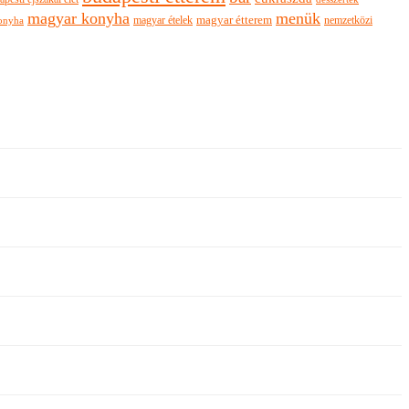
magyar konyha
menük
magyar ételek
magyar étterem
nemzetközi
onyha