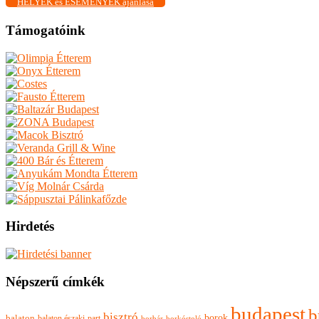
HELYEK és ESEMÉNYEK ajánlása
Támogatóink
Hirdetés
Népszerű címkék
budapest
b
bisztró
borok
balaton
balaton északi-part
borkóstoló
borbár