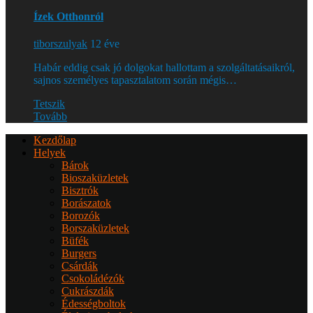
Ízek Otthonról
tiborszulyak
12 éve
Habár eddig csak jó dolgokat hallottam a szolgáltatásaikról,
sajnos személyes tapasztalatom során mégis…
Tetszik
Tovább
Kezdőlap
Helyek
Bárok
Bioszaküzletek
Bisztrók
Borászatok
Borozók
Borszaküzletek
Büfék
Burgers
Csárdák
Csokoládézók
Cukrászdák
Édességboltok