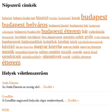
Népszerű címkék
budapest
bisztró
borok
balaton
balaton északi-part
borkóstoló
borbár
budapest belváros
budapesti bisztró
budapesti bár
budapesti
budapesti étterem
bár
cukrászda
budapesti éjszakai élet
cukrászda
győr
gasztro celeb
fagylaltok
fagylaltozó
friss alapanyagok
győri étterem
desszertek
hamburgerek
koktélok
házhozszállítás
kávéház
kávék
kávékülönlegességek
magyar konyha
kávézó
magyar ételek
magyar étterem
látványkonyha
menük
pizzák
online rendelés
nemzetközi konyha
reggelik
street food
szendvicsek
sütemények
szórakozóhely
torták
vidéki étterem
étterem
Helyek véletlenszerűen
Attila Étterem
Az Attila Étterem az ország első …
Tovább »
GoodBar
A GoodBar nagyszerű helyszín céges rendezvények, …
Tovább »
MÁK