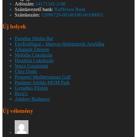
Adószám:
14171341-2-08
Számlavezető bank:
Raiffeisen Bank
Számlaszám:
12096729-00346100-00100003
Új helyek
Paradise Shisha Bar
EgyKisHazai – Magyar élelmiszerek Angliába
Albapark Étterem
Melódia Cukrászda
Hisztéria Cukrászda
Waxx Gasztrobár
Chez Dodo
Peppers! Mediterranean Grill
Paulaner Sörház MOM Park
Gyradiko Flórián
Ricsi’s
Attaboy Budapest
Új vélemény