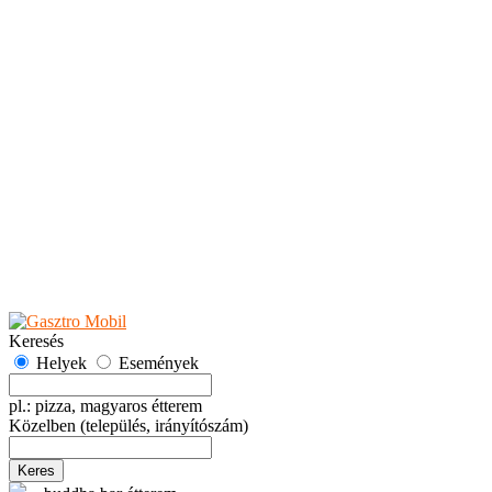
Teaházak
Tejbárok
Vendéglők
Események
Akciók
Fesztiválok
Kiállítások
Programok
Rendezvények
Ünnepek
Hely hozzáadása
Esemény hozzáadása
Ajánlás
Hirdetők részére
GYIK
Keresés
Helyek
Események
pl.: pizza, magyaros étterem
Közelben
(település, irányítószám)
Keres