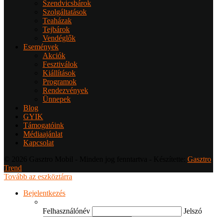
Szendvicsbárok
Szolgáltatások
Teaházak
Tejbárok
Vendéglők
Események
Akciók
Fesztiválok
Kiállítások
Programok
Rendezvények
Ünnepek
Blog
GYIK
Támogatóink
Médiaajánlat
Kapcsolat
© 2026 Gasztro Mobil - Minden jog fenntartva - Készítette:
Gasztro
Trend
Tovább az eszköztárra
Bejelentkezés
Felhasználónév
Jelszó