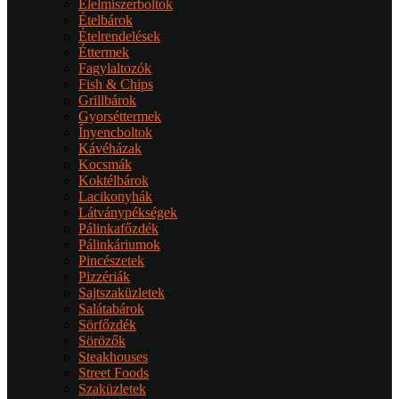
Élelmiszerboltok
Ételbárok
Ételrendelések
Éttermek
Fagylaltozók
Fish & Chips
Grillbárok
Gyorséttermek
Ínyencboltok
Kávéházak
Kocsmák
Koktélbárok
Lacikonyhák
Látványpékségek
Pálinkafőzdék
Pálinkáriumok
Pincészetek
Pizzériák
Sajtszaküzletek
Salátabárok
Sörfőzdék
Sörözők
Steakhouses
Street Foods
Szaküzletek