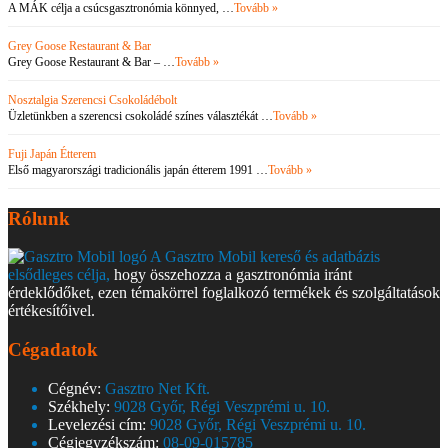
A MÁK célja a csúcsgasztronómia könnyed, …
Tovább »
Grey Goose Restaurant & Bar
Grey Goose Restaurant & Bar – …
Tovább »
Nosztalgia Szerencsi Csokoládébolt
Üzletünkben a szerencsi csokoládé színes választékát …
Tovább »
Fuji Japán Étterem
Első magyarországi tradicionális japán étterem 1991 …
Tovább »
Rólunk
A Gasztro Mobil kereső és adatbázis
elsődleges célja,
hogy összehozza a gasztronómia iránt
érdeklődőket, ezen témakörrel foglalkozó termékek és szolgáltatások
értékesítőivel.
Cégadatok
Cégnév:
Gasztro Net Kft.
Székhely:
9028 Győr, Régi Veszprémi u. 10.
Levelezési cím:
9028 Győr, Régi Veszprémi u. 10.
Cégjegyzékszám:
08-09-015785