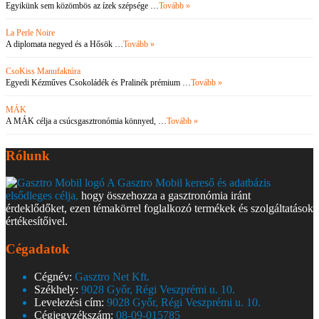
Egyikünk sem közömbös az ízek szépsége …
Tovább »
La Perle Noire
A diplomata negyed és a Hősök …
Tovább »
CsoKiss Manufaktúra
Egyedi Kézműves Csokoládék és Pralinék prémium …
Tovább »
MÁK
A MÁK célja a csúcsgasztronómia könnyed, …
Tovább »
Rólunk
A Gasztro Mobil kereső és adatbázis
elsődleges célja,
hogy összehozza a gasztronómia iránt
érdeklődőket, ezen témakörrel foglalkozó termékek és szolgáltatások
értékesítőivel.
Cégadatok
Cégnév:
Gasztro Net Kft.
Székhely:
9028 Győr, Régi Veszprémi u. 10.
Levelezési cím:
9028 Győr, Régi Veszprémi u. 10.
Cégjegyzékszám:
08-09-015785