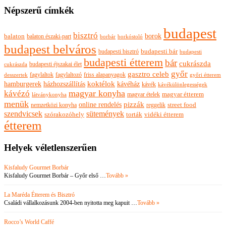
Népszerű címkék
budapest
bisztró
borok
balaton
balaton északi-part
borkóstoló
borbár
budapest belváros
budapesti bisztró
budapesti bár
budapesti
budapesti étterem
bár
cukrászda
budapesti éjszakai élet
cukrászda
győr
gasztro celeb
fagylaltok
fagylaltozó
friss alapanyagok
győri étterem
desszertek
hamburgerek
koktélok
házhozszállítás
kávéház
kávék
kávékülönlegességek
magyar konyha
kávézó
magyar ételek
magyar étterem
látványkonyha
menük
pizzák
online rendelés
nemzetközi konyha
reggelik
street food
szendvicsek
sütemények
szórakozóhely
torták
vidéki étterem
étterem
Helyek véletlenszerűen
Kisfaludy Gourmet Borbár
Kisfaludy Gourmet Borbár – Győr első …
Tovább »
La Maréda Étterem és Bisztró
Családi vállalkozásunk 2004-ben nyitotta meg kapuit …
Tovább »
Rocco’s World Caffé