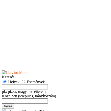
Teaházak
Tejbárok
Vendéglők
Események
Akciók
Fesztiválok
Kiállítások
Programok
Rendezvények
Ünnepek
Hely hozzáadása
Esemény hozzáadása
Ajánlás
Hirdetők részére
GYIK
Keresés
Helyek
Események
pl.: pizza, magyaros étterem
Közelben
(település, irányítószám)
Keres