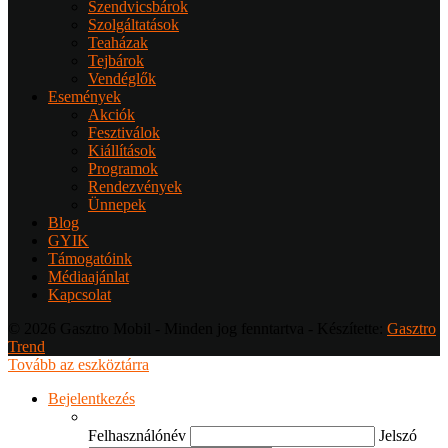
Szendvicsbárok
Szolgáltatások
Teaházak
Tejbárok
Vendéglők
Események
Akciók
Fesztiválok
Kiállítások
Programok
Rendezvények
Ünnepek
Blog
GYIK
Támogatóink
Médiaajánlat
Kapcsolat
© 2026 Gasztro Mobil - Minden jog fenntartva - Készítette:
Gasztro
Trend
Tovább az eszköztárra
Bejelentkezés
Felhasználónév
Jelszó