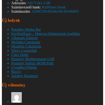
Adószám:
14171341-2-08
Számlavezető bank:
Raiffeisen Bank
Számlaszám:
12096729-00346100-00100003
Új helyek
Paradise Shisha Bar
EgyKisHazai – Magyar élelmiszerek Angliába
Albapark Étterem
Melódia Cukrászda
Hisztéria Cukrászda
Waxx Gasztrobár
Chez Dodo
Peppers! Mediterranean Grill
Paulaner Sörház MOM Park
Gyradiko Flórián
Ricsi’s
Attaboy Budapest
Új vélemény