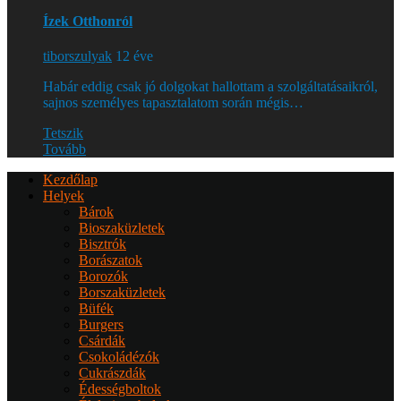
Ízek Otthonról
tiborszulyak
12 éve
Habár eddig csak jó dolgokat hallottam a szolgáltatásaikról,
sajnos személyes tapasztalatom során mégis…
Tetszik
Tovább
Kezdőlap
Helyek
Bárok
Bioszaküzletek
Bisztrók
Borászatok
Borozók
Borszaküzletek
Büfék
Burgers
Csárdák
Csokoládézók
Cukrászdák
Édességboltok