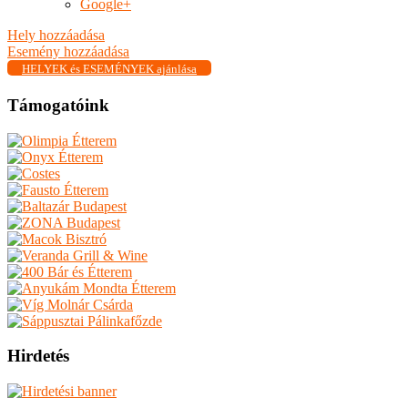
Google+
Hely hozzáadása
Esemény hozzáadása
HELYEK és ESEMÉNYEK ajánlása
Támogatóink
Hirdetés