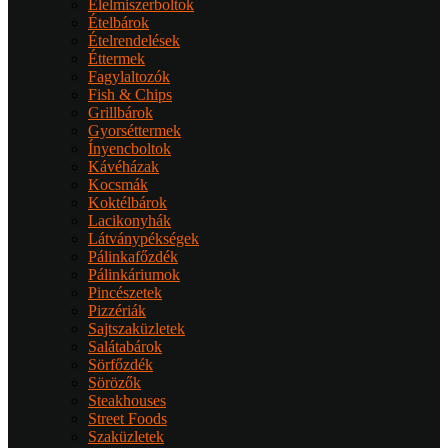
Élelmiszerboltok
Ételbárok
Ételrendelések
Éttermek
Fagylaltozók
Fish & Chips
Grillbárok
Gyorséttermek
Ínyencboltok
Kávéházak
Kocsmák
Koktélbárok
Lacikonyhák
Látványpékségek
Pálinkafőzdék
Pálinkáriumok
Pincészetek
Pizzériák
Sajtszaküzletek
Salátabárok
Sörfőzdék
Sörözők
Steakhouses
Street Foods
Szaküzletek