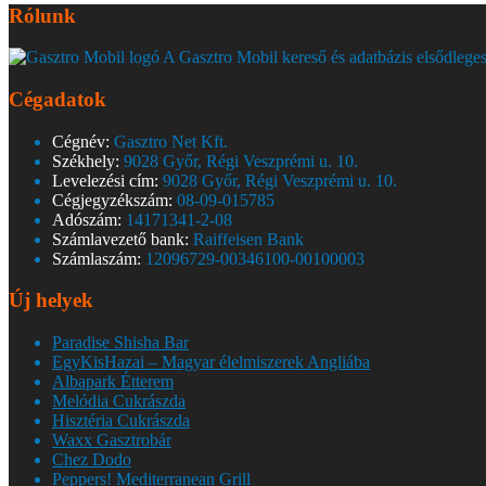
Rólunk
A Gasztro Mobil kereső és adatbázis elsődleges
Cégadatok
Cégnév:
Gasztro Net Kft.
Székhely:
9028 Győr, Régi Veszprémi u. 10.
Levelezési cím:
9028 Győr, Régi Veszprémi u. 10.
Cégjegyzékszám:
08-09-015785
Adószám:
14171341-2-08
Számlavezető bank:
Raiffeisen Bank
Számlaszám:
12096729-00346100-00100003
Új helyek
Paradise Shisha Bar
EgyKisHazai – Magyar élelmiszerek Angliába
Albapark Étterem
Melódia Cukrászda
Hisztéria Cukrászda
Waxx Gasztrobár
Chez Dodo
Peppers! Mediterranean Grill