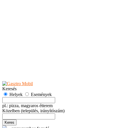
Teaházak
Tejbárok
Vendéglők
Események
Akciók
Fesztiválok
Kiállítások
Programok
Rendezvények
Ünnepek
Hely hozzáadása
Esemény hozzáadása
Ajánlás
Hirdetők részére
GYIK
Keresés
Helyek
Események
pl.: pizza, magyaros étterem
Közelben
(település, irányítószám)
Keres