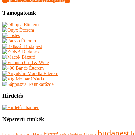
HELYEK és ESEMÉNYEK ajánlása
Támogatóink
Hirdetés
Népszerű címkék
budapest
b
bisztró
borok
balaton
balaton északi-part
borkóstoló
borbár