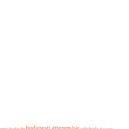
budapesti étterem
bár
cukrászda
apesti éjszakai élet
desszertek