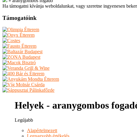
»
aranygombos fogadó
Ha támogatni kívánja weboldalunkat, vagy szeretne ingyenesen beker
Támogatóink
Helyek - aranygombos fogad
Legújabb
Alapértelmezett
Legnagyobb értékelés