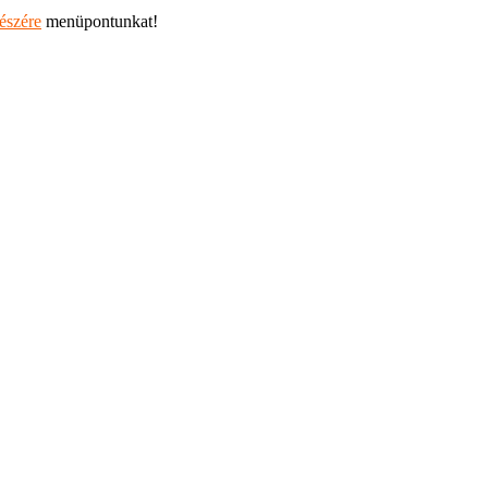
részére
menüpontunkat!