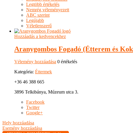
Legtöbb értékelés
Nemrég véleményezett
ABC szerint
Legújabb
Véletlenszerű
Hozzáadás a kedvencekhez
Aranygombos Fogadó (Étterem és Kok
Vélemény hozzáadása
0 értékelés
Kategória:
Éttermek
+36 46 388 665
3896 Telkibánya, Múzeum utca 3.
Facebook
Twitter
Google+
Hely hozzáadása
Esemény hozzáadása