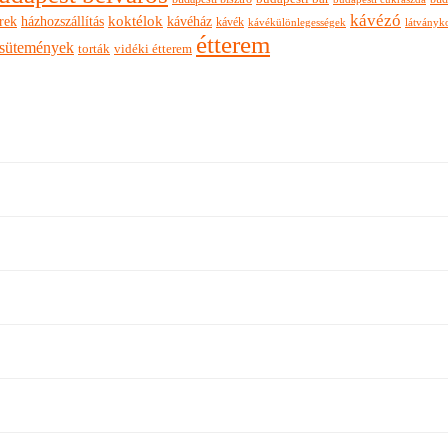
kávézó
rek
koktélok
házhozszállítás
kávéház
kávék
látványk
kávékülönlegességek
étterem
sütemények
torták
vidéki étterem