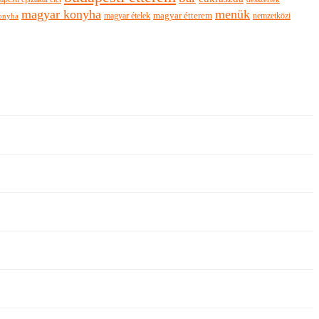
magyar konyha
menük
magyar ételek
magyar étterem
nemzetközi
onyha