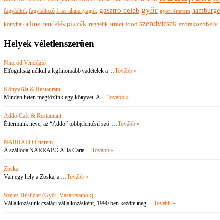
győr
gasztro celeb
hamburge
fagylaltok
fagylaltozó
friss alapanyagok
győri étterem
szendvicsek
pizzák
online rendelés
szórakozóhely
konyha
reggelik
street food
Helyek véletlenszerűen
Nimród Vendéglő
Elfogultság nélkül a legfinomabb vadételek a …
Tovább »
KönyvBár & Restaurant
Minden héten megfőzünk egy könyvet. A …
Tovább »
Addo Cafe & Restaurant
Éttermünk neve, az “Addo” többjelentésű szó: …
Tovább »
NARRABO Étterem
A szálloda NARRABO A’ la Carte …
Tovább »
Zoska
Van egy hely a Zoska, a …
Tovább »
Széles Húsüzlet (Győr, Vásárcsarnok)
Vállalkozásunk családi vállalkozásként, 1990-ben kezdte meg …
Tovább »