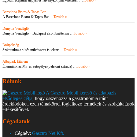
Egyedi receptúra alapján és látványkonyha keretében …
Tovább »
Barcelona Bistro & Tapas Bar
A Barcelona Bistro & Tapas Bar …
Tovább »
Dunyha Vendéglő
Dunyha Vendéglő – Budapest első libaétterme …
Tovább »
Brótpékség
Számunkra a sütés művészetet is jelent: …
Tovább »
Albapark Étterem
Éttermünk az M7-es autópálya (balatoni sztráda) …
Tovább »
Rólunk
A Gasztro Mobil kereső és adatbázis
elsődleges célja,
hogy összehozza a gasztronómia iránt
érdeklődőket, ezen témakörrel foglalkozó termékek és szolgáltatások
értékesítőivel.
Cégadatok
Cégnév:
Gasztro Net Kft.