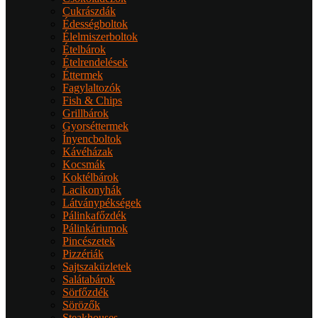
Cukrászdák
Édességboltok
Élelmiszerboltok
Ételbárok
Ételrendelések
Éttermek
Fagylaltozók
Fish & Chips
Grillbárok
Gyorséttermek
Ínyencboltok
Kávéházak
Kocsmák
Koktélbárok
Lacikonyhák
Látványpékségek
Pálinkafőzdék
Pálinkáriumok
Pincészetek
Pizzériák
Sajtszaküzletek
Salátabárok
Sörfőzdék
Sörözők
Steakhouses