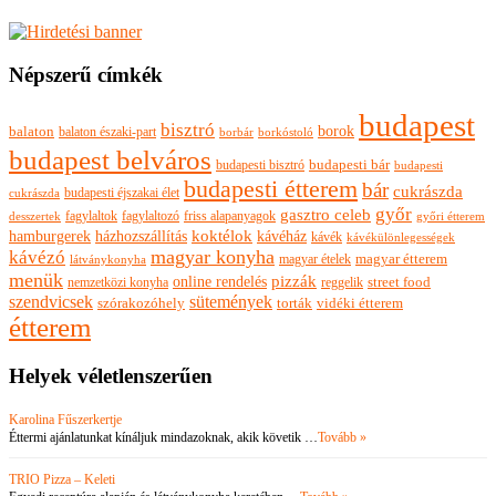
Népszerű címkék
budapest
bisztró
borok
balaton
balaton északi-part
borkóstoló
borbár
budapest belváros
budapesti bisztró
budapesti bár
budapesti
budapesti étterem
bár
cukrászda
budapesti éjszakai élet
cukrászda
győr
gasztro celeb
fagylaltok
fagylaltozó
friss alapanyagok
győri étterem
desszertek
hamburgerek
koktélok
házhozszállítás
kávéház
kávék
kávékülönlegességek
magyar konyha
kávézó
magyar ételek
magyar étterem
látványkonyha
menük
pizzák
online rendelés
nemzetközi konyha
reggelik
street food
szendvicsek
sütemények
szórakozóhely
torták
vidéki étterem
étterem
Helyek véletlenszerűen
Karolina Fűszerkertje
Éttermi ajánlatunkat kínáljuk mindazoknak, akik követik …
Tovább »
TRIO Pizza – Keleti