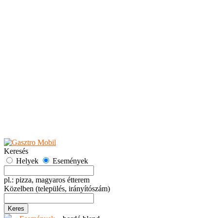
Teaházak
Tejbárok
Vendéglők
Események
Akciók
Fesztiválok
Kiállítások
Programok
Rendezvények
Ünnepek
Hely hozzáadása
Esemény hozzáadása
Ajánlás
Hirdetők részére
GYIK
Keresés
Helyek
Események
pl.: pizza, magyaros étterem
Közelben
(település, irányítószám)
Keres