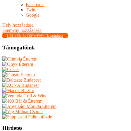
Facebook
Twitter
Google+
Hely hozzáadása
Esemény hozzáadása
HELYEK és ESEMÉNYEK ajánlása
Támogatóink
Hirdetés