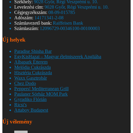
Székhely:
9028 Győr, Régi Veszprémi u. 10.
Levelezési cím:
9028 Győr, Régi Veszprémi u. 10.
Cégjegyzékszám:
08-09-015785
Adószám:
14171341-2-08
Számlavezető bank:
Raiffeisen Bank
Számlaszám:
12096729-00346100-00100003
Új helyek
Paradise Shisha Bar
EgyKisHazai – Magyar élelmiszerek Angliába
Albapark Étterem
Melódia Cukrászda
Hisztéria Cukrászda
Waxx Gasztrobár
Chez Dodo
Peppers! Mediterranean Grill
Paulaner Sörház MOM Park
Gyradiko Flórián
Ricsi’s
Attaboy Budapest
Új vélemény