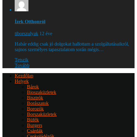
Ízek Otthonról
tiborszulyak
12 éve
Habár eddig csak jó dolgokat hallottam a szolgáltatásaikról,
sajnos személyes tapasztalatom során mégis…
Tetszik
Tovább
Kezdőlap
Helyek
Bárok
Bioszaküzletek
Bisztrók
Borászatok
Borozók
Borszaküzletek
Büfék
Burgers
Csárdák
Csokoládézók