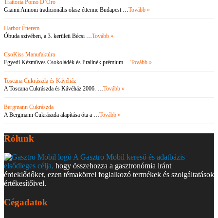
Trattoria Pomo D’Oro
Gianni Annoni tradicionális olasz étterme Budapest …
Tovább »
Harbor Étterem
Óbuda szívében, a 3. kerületi Bécsi …
Tovább »
CsoKiss Manufaktúra
Egyedi Kézműves Csokoládék és Pralinék prémium …
Tovább »
Toscana Cukrászda és Kávéház
A Toscana Cukrászda és Kávéház 2006. …
Tovább »
Bergmann Cukrászda
A Bergmann Cukrászda alapítása óta a …
Tovább »
Rólunk
A Gasztro Mobil kereső és adatbázis
elsődleges célja,
hogy összehozza a gasztronómia iránt
érdeklődőket, ezen témakörrel foglalkozó termékek és szolgáltatások
értékesítőivel.
Cégadatok