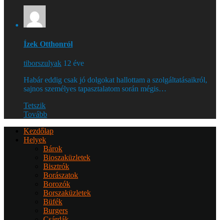
Ízek Otthonról
tiborszulyak
12 éve
Habár eddig csak jó dolgokat hallottam a szolgáltatásaikról,
sajnos személyes tapasztalatom során mégis…
Tetszik
Tovább
Kezdőlap
Helyek
Bárok
Bioszaküzletek
Bisztrók
Borászatok
Borozók
Borszaküzletek
Büfék
Burgers
Csárdák