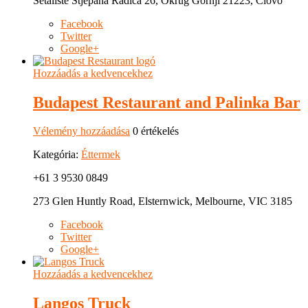
Šetalište Stjepana Radića 26, Okrug Gornji 21223, Čiovo
Facebook
Twitter
Google+
Hozzáadás a kedvencekhez
Budapest Restaurant and Palinka Bar
Vélemény hozzáadása
0 értékelés
Kategória:
Éttermek
+61 3 9530 0849
273 Glen Huntly Road, Elsternwick, Melbourne, VIC 3185
Facebook
Twitter
Google+
Hozzáadás a kedvencekhez
Langos Truck