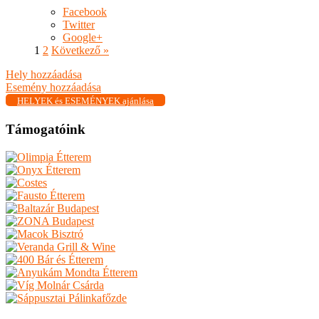
Facebook
Twitter
Google+
1
2
Következő »
Hely hozzáadása
Esemény hozzáadása
HELYEK és ESEMÉNYEK ajánlása
Támogatóink