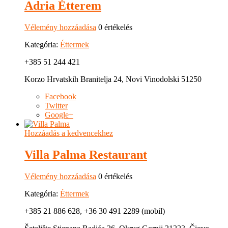
Adria Étterem
Vélemény hozzáadása
0 értékelés
Kategória:
Éttermek
+385 51 244 421
Korzo Hrvatskih Branitelja 24, Novi Vinodolski 51250
Facebook
Twitter
Google+
Hozzáadás a kedvencekhez
Villa Palma Restaurant
Vélemény hozzáadása
0 értékelés
Kategória:
Éttermek
+385 21 886 628, +36 30 491 2289 (mobil)