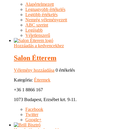
Alapértelmezett
Legnagyobb értékelés
Legtöbb értékelés
Nemrég véleményezett
ABC szerint
Legújabb
Véletlenszerű
Hozzáadás a kedvencekhez
Salon Étterem
Vélemény hozzáadása
0 értékelés
Kategória:
Éttermek
+36 1 8866 167
1073 Budapest, Erzsébet krt. 9-11.
Facebook
Twitter
Google+