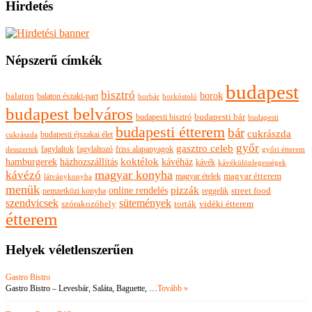
Hirdetés
Népszerű címkék
budapest
bisztró
borok
balaton
balaton északi-part
borkóstoló
borbár
budapest belváros
budapesti bisztró
budapesti bár
budapesti
budapesti étterem
bár
cukrászda
budapesti éjszakai élet
cukrászda
győr
gasztro celeb
fagylaltok
fagylaltozó
friss alapanyagok
győri étterem
desszertek
hamburgerek
koktélok
házhozszállítás
kávéház
kávék
kávékülönlegességek
magyar konyha
kávézó
magyar ételek
magyar étterem
látványkonyha
menük
pizzák
online rendelés
nemzetközi konyha
reggelik
street food
szendvicsek
sütemények
szórakozóhely
torták
vidéki étterem
étterem
Helyek véletlenszerűen
Gastro Bistro
Gastro Bistro – Levesbár, Saláta, Baguette, …
Tovább »