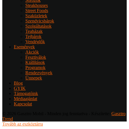
Sörözők
Steakhouses
Street Foods
Szaküzletek
Szendvicsbárok
Szolgáltatások
Teaházak
Tejbárok
Vendéglők
Események
Akciók
Fesztiválok
Kiállítások
Programok
Rendezvények
Ünnepek
Blog
GYIK
Támogatóink
Médiaajánlat
Kapcsolat
© 2026 Gasztro Mobil - Minden jog fenntartva - Készítette:
Gasztro
Trend
Tovább az eszköztárra