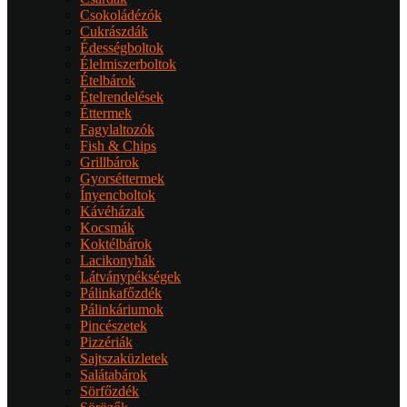
Csokoládézók
Cukrászdák
Édességboltok
Élelmiszerboltok
Ételbárok
Ételrendelések
Éttermek
Fagylaltozók
Fish & Chips
Grillbárok
Gyorséttermek
Ínyencboltok
Kávéházak
Kocsmák
Koktélbárok
Lacikonyhák
Látványpékségek
Pálinkafőzdék
Pálinkáriumok
Pincészetek
Pizzériák
Sajtszaküzletek
Salátabárok
Sörfőzdék