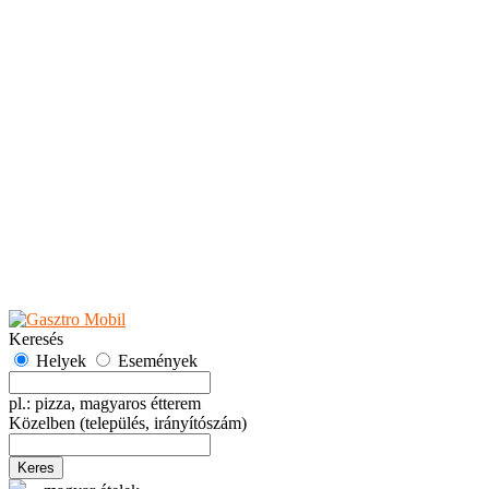
Teaházak
Tejbárok
Vendéglők
Események
Akciók
Fesztiválok
Kiállítások
Programok
Rendezvények
Ünnepek
Hely hozzáadása
Esemény hozzáadása
Ajánlás
Hirdetők részére
GYIK
Keresés
Helyek
Események
pl.: pizza, magyaros étterem
Közelben
(település, irányítószám)
Keres