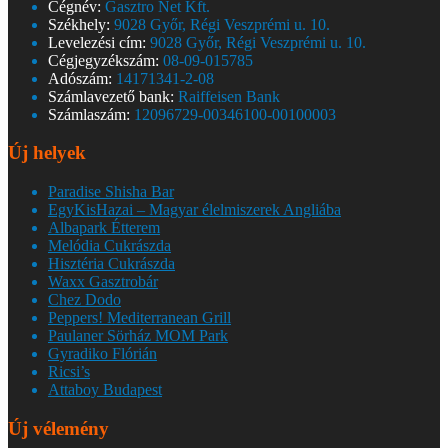
Cégnév:
Gasztro Net Kft.
Székhely:
9028 Győr, Régi Veszprémi u. 10.
Levelezési cím:
9028 Győr, Régi Veszprémi u. 10.
Cégjegyzékszám:
08-09-015785
Adószám:
14171341-2-08
Számlavezető bank:
Raiffeisen Bank
Számlaszám:
12096729-00346100-00100003
Új helyek
Paradise Shisha Bar
EgyKisHazai – Magyar élelmiszerek Angliába
Albapark Étterem
Melódia Cukrászda
Hisztéria Cukrászda
Waxx Gasztrobár
Chez Dodo
Peppers! Mediterranean Grill
Paulaner Sörház MOM Park
Gyradiko Flórián
Ricsi’s
Attaboy Budapest
Új vélemény