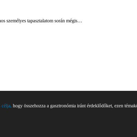
ajnos személyes tapasztalatom során mégis…
 célja,
hogy összehozza a gasztronómia iránt érdeklődőket, ezen témakör