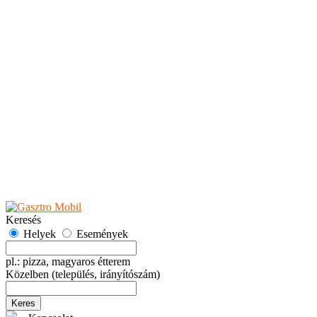
Teaházak
Tejbárok
Vendéglők
Események
Akciók
Fesztiválok
Kiállítások
Programok
Rendezvények
Ünnepek
Hely hozzáadása
Esemény hozzáadása
Ajánlás
Hirdetők részére
GYIK
Keresés
Helyek
Események
pl.: pizza, magyaros étterem
Közelben
(település, irányítószám)
Keres