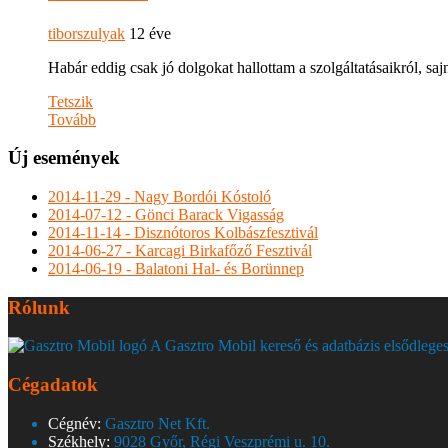
tiborszulyak
12 éve
Habár eddig csak jó dolgokat hallottam a szolgáltatásaikról, s
Tetszik
Tovább
Új események
2014-11-29 - Nagy Bordói Kóstoló
2014-07-12 - Gönci Barack Vigasság
2014-11-14 - Disznótoros Kolbászfesztivál
2014-06-27 - Karcagi Birkafőző Fesztivál
2014-06-19 - Balatoni Hal- és Borünnep
Rólunk
A Gasztro Mobil kereső és adatbázis elsődleges
Cégadatok
Cégnév:
Gasztro Net Kft.
Székhely:
9028 Győr, Régi Veszprémi u. 10.