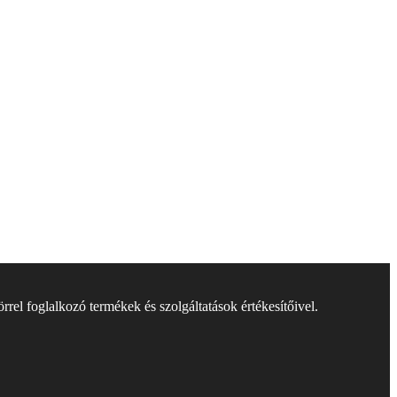
rel foglalkozó termékek és szolgáltatások értékesítőivel.