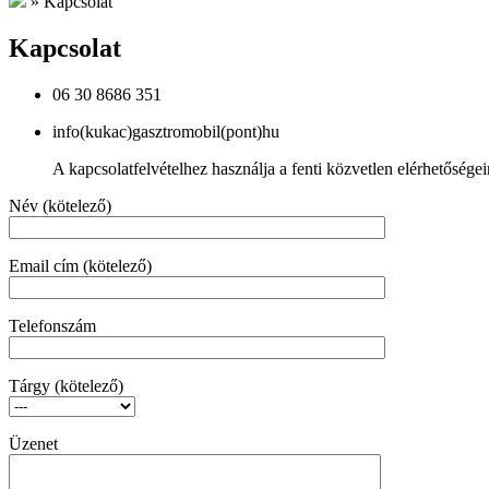
»
Kapcsolat
Kapcsolat
06 30 8686 351
info(kukac)gasztromobil(pont)hu
A kapcsolatfelvételhez használja a fenti közvetlen elérhetőségein
Név (kötelező)
Email cím (kötelező)
Telefonszám
Tárgy (kötelező)
Üzenet