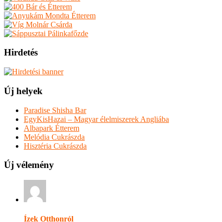
Hirdetés
Új helyek
Paradise Shisha Bar
EgyKisHazai – Magyar élelmiszerek Angliába
Albapark Étterem
Melódia Cukrászda
Hisztéria Cukrászda
Új vélemény
Ízek Otthonról