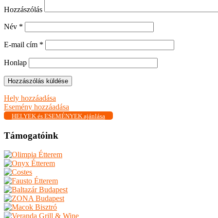
Hozzászólás
Név
*
E-mail cím
*
Honlap
Hely hozzáadása
Esemény hozzáadása
HELYEK és ESEMÉNYEK ajánlása
Támogatóink