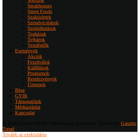
Sörözők
Steakhouses
Street Foods
Szaküzletek
Szendvicsbárok
Szolgáltatások
Teaházak
Tejbárok
Vendéglők
Események
Akciók
Fesztiválok
Kiállítások
Programok
Rendezvények
Ünnepek
Blog
GYIK
Támogatóink
Médiaajánlat
Kapcsolat
© 2026 Gasztro Mobil - Minden jog fenntartva - Készítette:
Gasztro
Trend
Tovább az eszköztárra