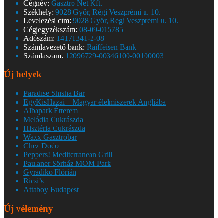
Cégnév:
Gasztro Net Kft.
Székhely:
9028 Győr, Régi Veszprémi u. 10.
Levelezési cím:
9028 Győr, Régi Veszprémi u. 10.
Cégjegyzékszám:
08-09-015785
Adószám:
14171341-2-08
Számlavezető bank:
Raiffeisen Bank
Számlaszám:
12096729-00346100-00100003
Új helyek
Paradise Shisha Bar
EgyKisHazai – Magyar élelmiszerek Angliába
Albapark Étterem
Melódia Cukrászda
Hisztéria Cukrászda
Waxx Gasztrobár
Chez Dodo
Peppers! Mediterranean Grill
Paulaner Sörház MOM Park
Gyradiko Flórián
Ricsi’s
Attaboy Budapest
Új vélemény