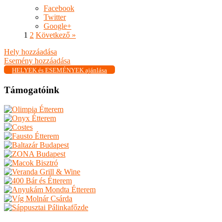
Facebook
Twitter
Google+
1
2
Következő »
Hely hozzáadása
Esemény hozzáadása
HELYEK és ESEMÉNYEK ajánlása
Támogatóink