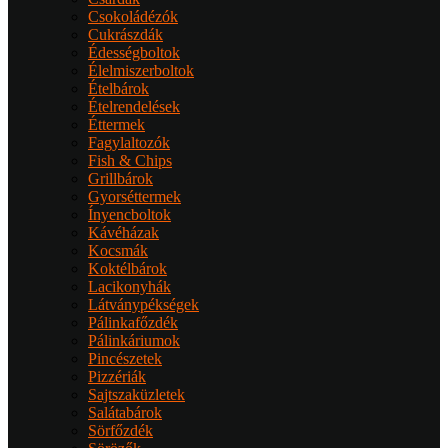
Csokoládézók
Cukrászdák
Édességboltok
Élelmiszerboltok
Ételbárok
Ételrendelések
Éttermek
Fagylaltozók
Fish & Chips
Grillbárok
Gyorséttermek
Ínyencboltok
Kávéházak
Kocsmák
Koktélbárok
Lacikonyhák
Látványpékségek
Pálinkafőzdék
Pálinkáriumok
Pincészetek
Pizzériák
Sajtszaküzletek
Salátabárok
Sörfőzdék