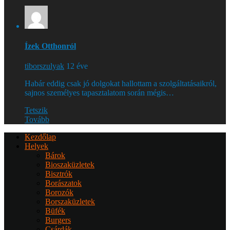
Ízek Otthonról
tiborszulyak
12 éve
Habár eddig csak jó dolgokat hallottam a szolgáltatásaikról,
sajnos személyes tapasztalatom során mégis…
Tetszik
Tovább
Kezdőlap
Helyek
Bárok
Bioszaküzletek
Bisztrók
Borászatok
Borozók
Borszaküzletek
Büfék
Burgers
Csárdák