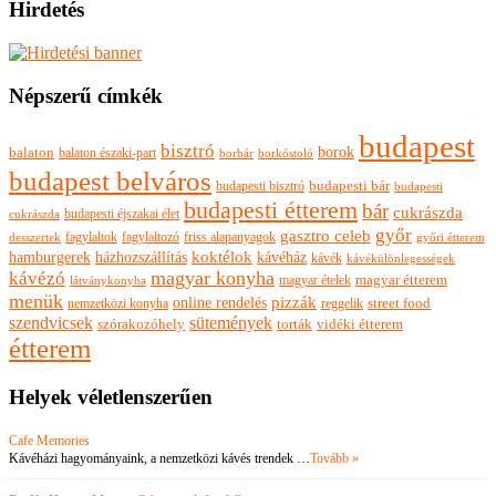
Hirdetés
Népszerű címkék
budapest
bisztró
borok
balaton
balaton északi-part
borkóstoló
borbár
budapest belváros
budapesti bisztró
budapesti bár
budapesti
budapesti étterem
bár
cukrászda
budapesti éjszakai élet
cukrászda
győr
gasztro celeb
fagylaltok
fagylaltozó
friss alapanyagok
győri étterem
desszertek
hamburgerek
koktélok
házhozszállítás
kávéház
kávék
kávékülönlegességek
magyar konyha
kávézó
magyar ételek
magyar étterem
látványkonyha
menük
pizzák
online rendelés
nemzetközi konyha
reggelik
street food
szendvicsek
sütemények
szórakozóhely
torták
vidéki étterem
étterem
Helyek véletlenszerűen
Cafe Memories
Kávéházi hagyományaink, a nemzetközi kávés trendek …
Tovább »