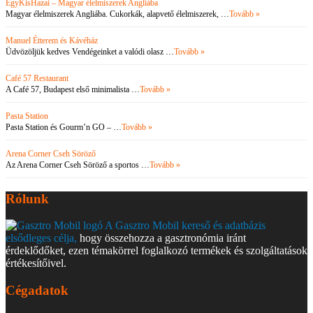
EgyKisHazai – Magyar élelmiszerek Angliába
Magyar élelmiszerek Angliába. Cukorkák, alapvető élelmiszerek, …
Tovább »
Manuel Étterem és Kávéház
Üdvözöljük kedves Vendégeinket a valódi olasz …
Tovább »
Café 57 Restaurant
A Café 57, Budapest első minimalista …
Tovább »
Pasta Station
Pasta Station és Gourm’n GO – …
Tovább »
Arena Corner Cseh Söröző
Az Arena Corner Cseh Söröző a sportos …
Tovább »
Rólunk
A Gasztro Mobil kereső és adatbázis
elsődleges célja,
hogy összehozza a gasztronómia iránt
érdeklődőket, ezen témakörrel foglalkozó termékek és szolgáltatások
értékesítőivel.
Cégadatok