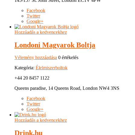
145-157 St. John Street, London EC1V 4PW
Facebook
Twitter
Google+
Hozzáadás a kedvencekhez
Londoni Magyarok Boltja
Vélemény hozzáadása
0 értékelés
Kategória:
Élelmiszerboltok
+44 20 8457 1122
Queens paradise, 14 Queens Road, London NW4 3NS
Facebook
Twitter
Google+
Hozzáadás a kedvencekhez
Drink.hu