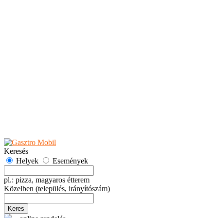
Teaházak
Tejbárok
Vendéglők
Események
Akciók
Fesztiválok
Kiállítások
Programok
Rendezvények
Ünnepek
Hely hozzáadása
Esemény hozzáadása
Ajánlás
Hirdetők részére
GYIK
Keresés
Helyek
Események
pl.: pizza, magyaros étterem
Közelben
(település, irányítószám)
Keres