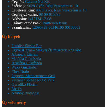
Cégnév:
Gasztro Net Kft.
Székhely:
9028 Győr, Régi Veszprémi u. 10.
Levelezési cím:
9028 Győr, Régi Veszprémi u. 10.
Cégjegyzékszám:
08-09-015785
Adószám:
14171341-2-08
Számlavezető bank:
Raiffeisen Bank
Számlaszám:
12096729-00346100-00100003
Új helyek
Paradise Shisha Bar
EgyKisHazai – Magyar élelmiszerek Angliába
Albapark Étterem
Melódia Cukrászda
Hisztéria Cukrászda
Waxx Gasztrobár
Chez Dodo
Peppers! Mediterranean Grill
Paulaner Sörház MOM Park
Gyradiko Flórián
Ricsi’s
Attaboy Budapest
Új vélemény