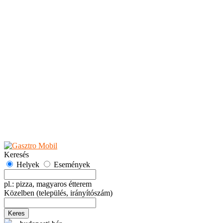
Teaházak
Tejbárok
Vendéglők
Események
Akciók
Fesztiválok
Kiállítások
Programok
Rendezvények
Ünnepek
Hely hozzáadása
Esemény hozzáadása
Ajánlás
Hirdetők részére
GYIK
Keresés
Helyek
Események
pl.: pizza, magyaros étterem
Közelben
(település, irányítószám)
Keres