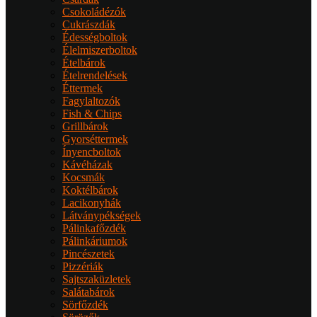
Csokoládézók
Cukrászdák
Édességboltok
Élelmiszerboltok
Ételbárok
Ételrendelések
Éttermek
Fagylaltozók
Fish & Chips
Grillbárok
Gyorséttermek
Ínyencboltok
Kávéházak
Kocsmák
Koktélbárok
Lacikonyhák
Látványpékségek
Pálinkafőzdék
Pálinkáriumok
Pincészetek
Pizzériák
Sajtszaküzletek
Salátabárok
Sörfőzdék