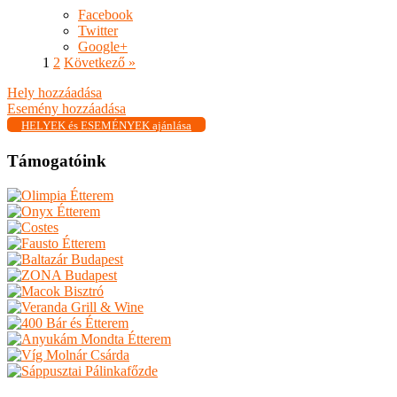
Facebook
Twitter
Google+
1
2
Következő »
Hely hozzáadása
Esemény hozzáadása
HELYEK és ESEMÉNYEK ajánlása
Támogatóink