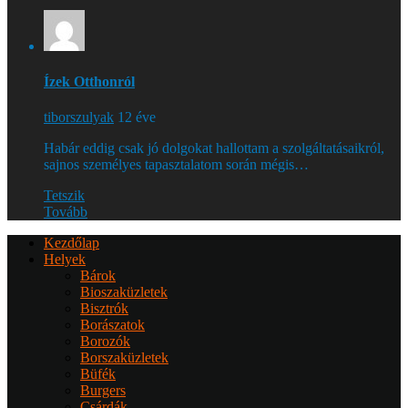
Ízek Otthonról
tiborszulyak
12 éve
Habár eddig csak jó dolgokat hallottam a szolgáltatásaikról,
sajnos személyes tapasztalatom során mégis…
Tetszik
Tovább
Kezdőlap
Helyek
Bárok
Bioszaküzletek
Bisztrók
Borászatok
Borozók
Borszaküzletek
Büfék
Burgers
Csárdák