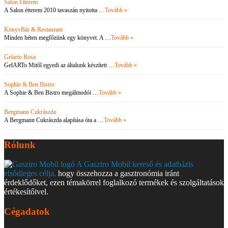
Salon Étterem
A Salon étterem 2010 tavaszán nyitotta …
Tovább »
KönyvBár & Restaurant
Minden héten megfőzünk egy könyvet. A …
Tovább »
Gelarto Rosa
GelARTo Mitől egyedi az általunk készített …
Tovább »
Sophie & Ben Bistro
A Sophie & Ben Bistro megálmodói …
Tovább »
Bergmann Cukrászda
A Bergmann Cukrászda alapítása óta a …
Tovább »
Rólunk
A Gasztro Mobil kereső és adatbázis
elsődleges célja,
hogy összehozza a gasztronómia iránt
érdeklődőket, ezen témakörrel foglalkozó termékek és szolgáltatások
értékesítőivel.
Cégadatok