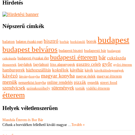
Hirdetés
Népszerű címkék
budapest
bisztró
borok
balaton
balaton északi-part
borkóstoló
borbár
budapest belváros
budapesti bisztró
budapesti bár
budapesti
budapesti étterem
bár
cukrászda
budapesti éjszakai élet
cukrászda
győr
gasztro celeb
fagylaltok
fagylaltozó
friss alapanyagok
győri étterem
desszertek
hamburgerek
koktélok
házhozszállítás
kávéház
kávék
kávékülönlegességek
magyar konyha
kávézó
magyar ételek
magyar étterem
látványkonyha
menük
pizzák
online rendelés
nemzetközi konyha
reggelik
street food
szendvicsek
sütemények
szórakozóhely
torták
vidéki étterem
étterem
Helyek véletlenszerűen
Mandula Étterem és Bor Bár
Célunk a borvidéken fellelhető kiváló magyar …
Tovább »