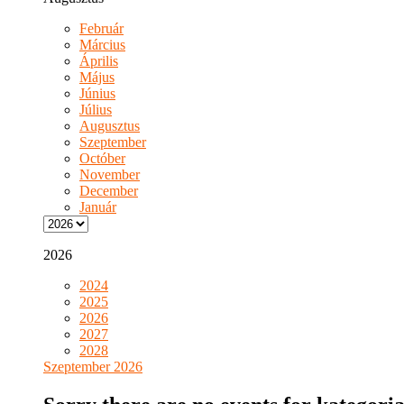
Február
Március
Április
Május
Június
Július
Augusztus
Szeptember
Octóber
November
December
Január
2026
2024
2025
2026
2027
2028
Szeptember 2026