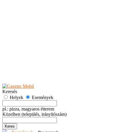
Teaházak
Tejbárok
Vendéglők
Események
Akciók
Fesztiválok
Kiállítások
Programok
Rendezvények
Ünnepek
Hely hozzáadása
Esemény hozzáadása
Ajánlás
Hirdetők részére
GYIK
Keresés
Helyek
Események
pl.: pizza, magyaros étterem
Közelben
(település, irányítószám)
Keres