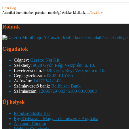
Chili Dog
Amerikai éttermünkben prémium minőségű ételeket kínálunk, …
Tovább »
Rólunk
A Gasztro Mobil kereső és adatbázis elsődleges
Cégadatok
Cégnév:
Gasztro Net Kft.
Székhely:
9028 Győr, Régi Veszprémi u. 10.
Levelezési cím:
9028 Győr, Régi Veszprémi u. 10.
Cégjegyzékszám:
08-09-015785
Adószám:
14171341-2-08
Számlavezető bank:
Raiffeisen Bank
Számlaszám:
12096729-00346100-00100003
Új helyek
Paradise Shisha Bar
EgyKisHazai – Magyar élelmiszerek Angliába
Albapark Étterem
Melódia Cukrászda