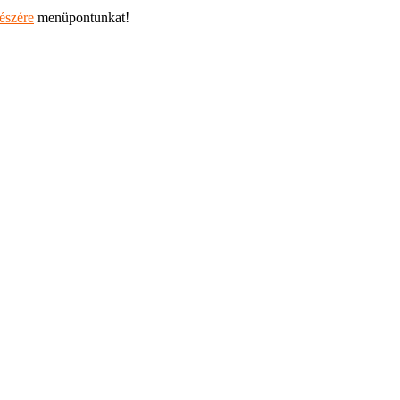
részére
menüpontunkat!