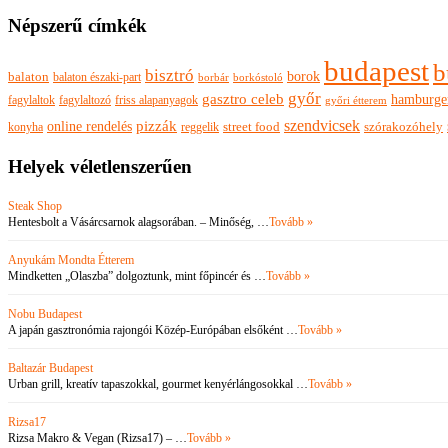
Népszerű címkék
budapest
b
bisztró
borok
balaton
balaton északi-part
borkóstoló
borbár
győr
gasztro celeb
hamburge
fagylaltok
fagylaltozó
friss alapanyagok
győri étterem
szendvicsek
pizzák
online rendelés
szórakozóhely
konyha
reggelik
street food
Helyek véletlenszerűen
Steak Shop
Hentesbolt a Vásárcsarnok alagsorában. – Minőség, …
Tovább »
Anyukám Mondta Étterem
Mindketten „Olaszba” dolgoztunk, mint főpincér és …
Tovább »
Nobu Budapest
A japán gasztronómia rajongói Közép-Európában elsőként …
Tovább »
Baltazár Budapest
Urban grill, kreatív tapaszokkal, gourmet kenyérlángosokkal …
Tovább »
Rizsa17
Rizsa Makro & Vegan (Rizsa17) – …
Tovább »