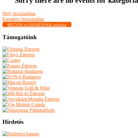
Sorry there are no events for kategor
Hely hozzáadása
Esemény hozzáadása
HELYEK és ESEMÉNYEK ajánlása
Támogatóink
Hirdetés