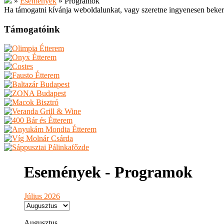
»
Események
»
Programok
Ha támogatni kívánja weboldalunkat, vagy szeretne ingyenesen beker
Támogatóink
Események - Programok
Július 2026
Augusztus