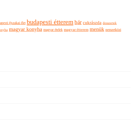
budapesti étterem
bár
cukrászda
apesti éjszakai élet
desszertek
magyar konyha
menük
magyar ételek
magyar étterem
nemzetközi
onyha