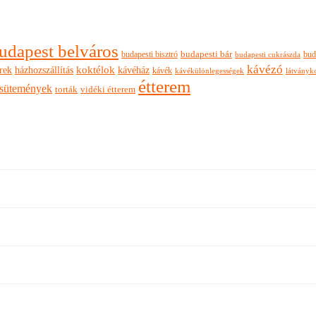
udapest belváros
budapesti bisztró
budapesti bár
bud
budapesti cukrászda
kávézó
rek
koktélok
házhozszállítás
kávéház
kávék
látványk
kávékülönlegességek
étterem
sütemények
torták
vidéki étterem