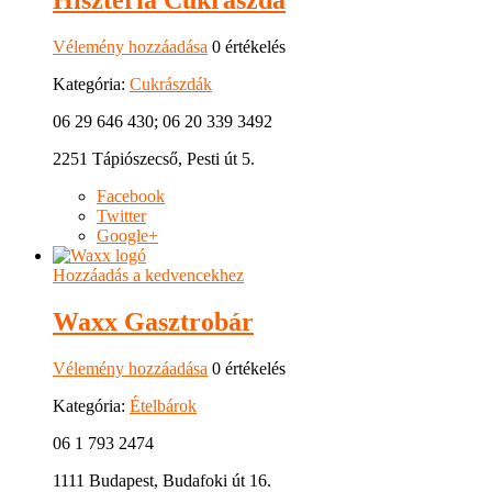
Vélemény hozzáadása
0 értékelés
Kategória:
Cukrászdák
06 29 646 430; 06 20 339 3492
2251 Tápiószecső, Pesti út 5.
Facebook
Twitter
Google+
Hozzáadás a kedvencekhez
Waxx Gasztrobár
Vélemény hozzáadása
0 értékelés
Kategória:
Ételbárok
06 1 793 2474
1111 Budapest, Budafoki út 16.