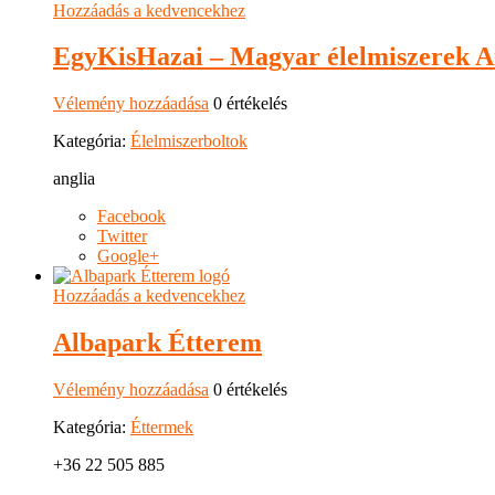
Hozzáadás a kedvencekhez
EgyKisHazai – Magyar élelmiszerek A
Vélemény hozzáadása
0 értékelés
Kategória:
Élelmiszerboltok
anglia
Facebook
Twitter
Google+
Hozzáadás a kedvencekhez
Albapark Étterem
Vélemény hozzáadása
0 értékelés
Kategória:
Éttermek
+36 22 505 885