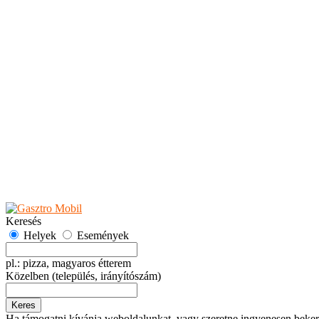
Teaházak
Tejbárok
Vendéglők
Események
Akciók
Fesztiválok
Kiállítások
Programok
Rendezvények
Ünnepek
Hely hozzáadása
Esemény hozzáadása
Ajánlás
Hirdetők részére
GYIK
Keresés
Helyek
Események
pl.: pizza, magyaros étterem
Közelben
(település, irányítószám)
Keres
Ha támogatni kívánja weboldalunkat, vagy szeretne ingyenesen beker