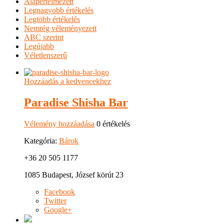
Alapértelmezett
Legnagyobb értékelés
Legtöbb értékelés
Nemrég véleményezett
ABC szerint
Legújabb
Véletlenszerű
Hozzáadás a kedvencekhez
Paradise Shisha Bar
Vélemény hozzáadása
0 értékelés
Kategória:
Bárok
+36 20 505 1177
1085 Budapest, József körút 23
Facebook
Twitter
Google+