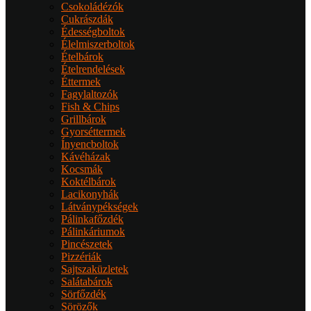
Csokoládézók
Cukrászdák
Édességboltok
Élelmiszerboltok
Ételbárok
Ételrendelések
Éttermek
Fagylaltozók
Fish & Chips
Grillbárok
Gyorséttermek
Ínyencboltok
Kávéházak
Kocsmák
Koktélbárok
Lacikonyhák
Látványpékségek
Pálinkafőzdék
Pálinkáriumok
Pincészetek
Pizzériák
Sajtszaküzletek
Salátabárok
Sörfőzdék
Sörözők