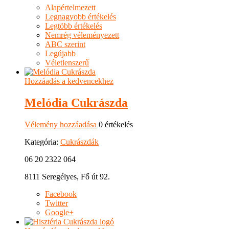
Alapértelmezett
Legnagyobb értékelés
Legtöbb értékelés
Nemrég véleményezett
ABC szerint
Legújabb
Véletlenszerű
Hozzáadás a kedvencekhez
Melódia Cukrászda
Vélemény hozzáadása
0 értékelés
Kategória:
Cukrászdák
06 20 2322 064
8111 Seregélyes, Fő út 92.
Facebook
Twitter
Google+