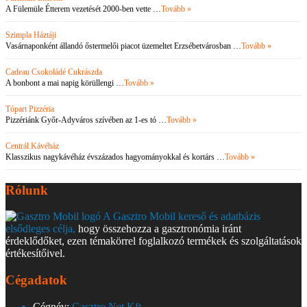
A Fülemüle Étterem vezetését 2000-ben vette …
Tovább »
Szimpla Háztáji
Vasárnaponként állandó őstermelői piacot üzemeltet Erzsébetvárosban …
Tovább »
Cadeau Csokoládé Cukrászda
A bonbont a mai napig körüllengi …
Tovább »
Tópart Pizzéria
Pizzériánk Győr-Adyváros szívében az 1-es tó …
Tovább »
Centrál Kávéház
Klasszikus nagykávéház évszázados hagyományokkal és kortárs …
Tovább »
Rólunk
A Gasztro Mobil kereső és adatbázis
elsődleges célja,
hogy összehozza a gasztronómia iránt
érdeklődőket, ezen témakörrel foglalkozó termékek és szolgáltatások
értékesítőivel.
Cégadatok
Cégnév:
Gasztro Net Kft.