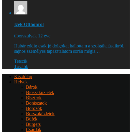
Ízek Otthonról
tiborszulyak
12 éve
Habár eddig csak jó dolgokat hallottam a szolgáltatásaikról,
sajnos személyes tapasztalatom során mégis…
Tetszik
Tovább
Kezdőlap
Helyek
Bárok
Bioszaküzletek
Bisztrók
Borászatok
Borozók
Borszaküzletek
Büfék
Burgers
Csárdák