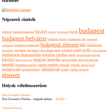
Hirdetés
Népszerű címkék
budapest
bisztró
borok
balaton
balaton északi-part
borkóstoló
borbár
budapest belváros
budapesti bisztró
budapesti bár
budapesti
budapesti étterem
bár
cukrászda
budapesti éjszakai élet
cukrászda
győr
gasztro celeb
fagylaltok
fagylaltozó
friss alapanyagok
győri étterem
desszertek
hamburgerek
koktélok
házhozszállítás
kávéház
kávék
kávékülönlegességek
magyar konyha
kávézó
magyar ételek
magyar étterem
látványkonyha
menük
pizzák
online rendelés
nemzetközi konyha
reggelik
street food
szendvicsek
sütemények
szórakozóhely
torták
vidéki étterem
étterem
Helyek véletlenszerűen
Don Giovanni’s Pizzéria
Don Giovanni’s Pizzéria – originale italiano …
Tovább »
Fülemüle Étterem