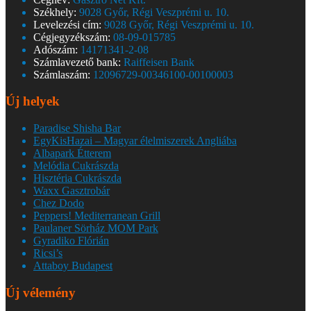
Székhely:
9028 Győr, Régi Veszprémi u. 10.
Levelezési cím:
9028 Győr, Régi Veszprémi u. 10.
Cégjegyzékszám:
08-09-015785
Adószám:
14171341-2-08
Számlavezető bank:
Raiffeisen Bank
Számlaszám:
12096729-00346100-00100003
Új helyek
Paradise Shisha Bar
EgyKisHazai – Magyar élelmiszerek Angliába
Albapark Étterem
Melódia Cukrászda
Hisztéria Cukrászda
Waxx Gasztrobár
Chez Dodo
Peppers! Mediterranean Grill
Paulaner Sörház MOM Park
Gyradiko Flórián
Ricsi’s
Attaboy Budapest
Új vélemény