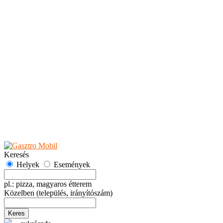
Teaházak
Tejbárok
Vendéglők
Események
Akciók
Fesztiválok
Kiállítások
Programok
Rendezvények
Ünnepek
Hely hozzáadása
Esemény hozzáadása
Ajánlás
Hirdetők részére
GYIK
Keresés
Helyek
Események
pl.: pizza, magyaros étterem
Közelben
(település, irányítószám)
Keres