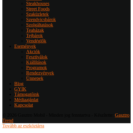
Steakhouses
Street Foods
Szaküzletek
Szendvicsbárok
Szolgáltatások
Teaházak
Tejbárok
Vendéglők
Események
Akciók
Fesztiválok
Kiállítások
Programok
Rendezvények
Ünnepek
Blog
GYIK
Támogatóink
Médiaajánlat
Kapcsolat
© 2026 Gasztro Mobil - Minden jog fenntartva - Készítette:
Gasztro
Trend
Tovább az eszköztárra