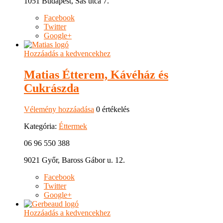
1051 Budapest, Sas utca 7.
Facebook
Twitter
Google+
Hozzáadás a kedvencekhez
Matias Étterem, Kávéház és
Cukrászda
Vélemény hozzáadása
0 értékelés
Kategória:
Éttermek
06 96 550 388
9021 Győr, Baross Gábor u. 12.
Facebook
Twitter
Google+
Hozzáadás a kedvencekhez