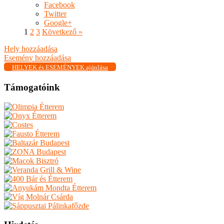
Facebook
Twitter
Google+
1
2
3
Következő »
Hely hozzáadása
Esemény hozzáadása
HELYEK és ESEMÉNYEK ajánlása
Támogatóink