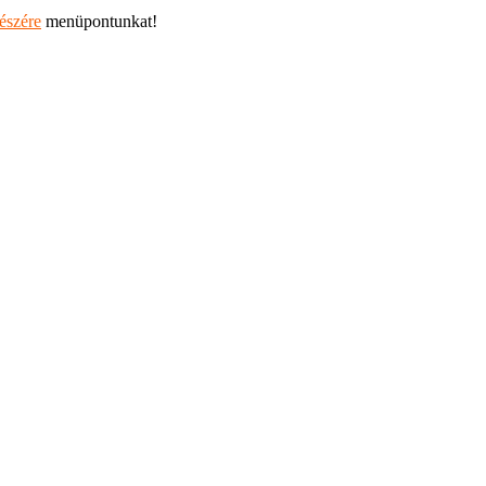
részére
menüpontunkat!