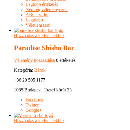
Legtöbb értékelés
Nemrég véleményezett
ABC szerint
Legújabb
Véletlenszerű
Hozzáadás a kedvencekhez
Paradise Shisha Bar
Vélemény hozzáadása
0 értékelés
Kategória:
Bárok
+36 20 505 1177
1085 Budapest, József körút 23
Facebook
Twitter
Google+
Hozzáadás a kedvencekhez