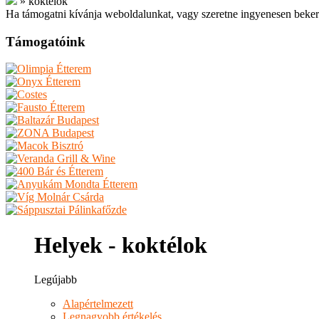
»
koktélok
Ha támogatni kívánja weboldalunkat, vagy szeretne ingyenesen beker
Támogatóink
Helyek - koktélok
Legújabb
Alapértelmezett
Legnagyobb értékelés