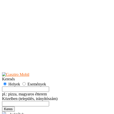
Teaházak
Tejbárok
Vendéglők
Események
Akciók
Fesztiválok
Kiállítások
Programok
Rendezvények
Ünnepek
Hely hozzáadása
Esemény hozzáadása
Ajánlás
Hirdetők részére
GYIK
Keresés
Helyek
Események
pl.: pizza, magyaros étterem
Közelben
(település, irányítószám)
Keres