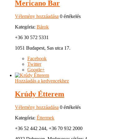
Mericano Bar
Vélemény hozzáadása
0 értékelés
Kategória:
Bárok
+36 30 572 5331
1051 Budapest, Sas utca 17.
Facebook
Twitter
Google+
Hozzáadás a kedvencekhez
Krúdy Étterem
Vélemény hozzáadása
0 értékelés
Kategória:
Éttermek
+36 52 442 244, +36 70 932 2000
4032 Debrecen, Medgyessy sétány 4.