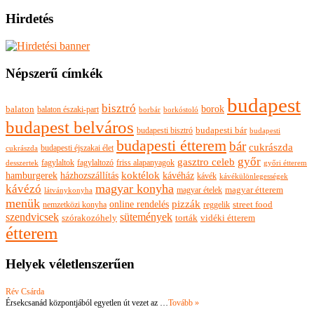
Hirdetés
Népszerű címkék
budapest
bisztró
borok
balaton
balaton északi-part
borkóstoló
borbár
budapest belváros
budapesti bisztró
budapesti bár
budapesti
budapesti étterem
bár
cukrászda
budapesti éjszakai élet
cukrászda
győr
gasztro celeb
fagylaltok
fagylaltozó
friss alapanyagok
győri étterem
desszertek
hamburgerek
koktélok
házhozszállítás
kávéház
kávék
kávékülönlegességek
magyar konyha
kávézó
magyar ételek
magyar étterem
látványkonyha
menük
pizzák
online rendelés
nemzetközi konyha
reggelik
street food
szendvicsek
sütemények
szórakozóhely
torták
vidéki étterem
étterem
Helyek véletlenszerűen
Rév Csárda
Érsekcsanád központjából egyetlen út vezet az …
Tovább »