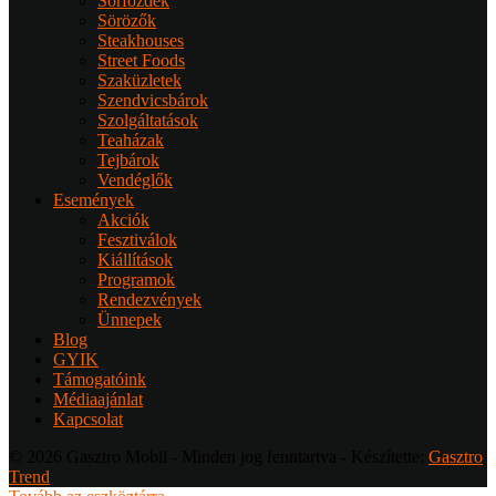
Sörfőzdék
Sörözők
Steakhouses
Street Foods
Szaküzletek
Szendvicsbárok
Szolgáltatások
Teaházak
Tejbárok
Vendéglők
Események
Akciók
Fesztiválok
Kiállítások
Programok
Rendezvények
Ünnepek
Blog
GYIK
Támogatóink
Médiaajánlat
Kapcsolat
© 2026 Gasztro Mobil - Minden jog fenntartva - Készítette:
Gasztro
Trend