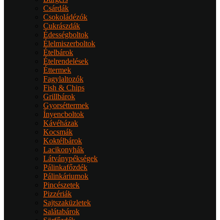
Csárdák
Csokoládézók
Cukrászdák
Édességboltok
Élelmiszerboltok
Ételbárok
Ételrendelések
Éttermek
Fagylaltozók
Fish & Chips
Grillbárok
Gyorséttermek
Ínyencboltok
Kávéházak
Kocsmák
Koktélbárok
Lacikonyhák
Látványpékségek
Pálinkafőzdék
Pálinkáriumok
Pincészetek
Pizzériák
Sajtszaküzletek
Salátabárok