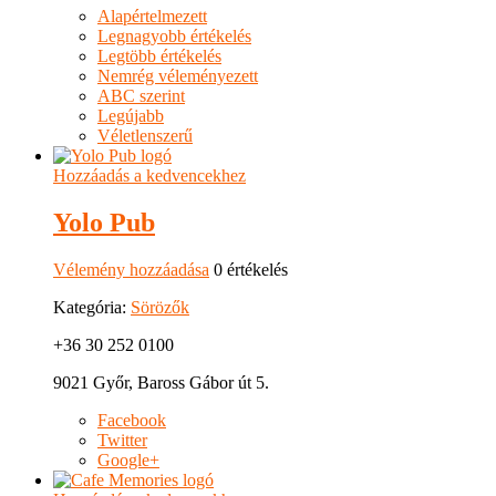
Alapértelmezett
Legnagyobb értékelés
Legtöbb értékelés
Nemrég véleményezett
ABC szerint
Legújabb
Véletlenszerű
Hozzáadás a kedvencekhez
Yolo Pub
Vélemény hozzáadása
0 értékelés
Kategória:
Sörözők
+36 30 252 0100
9021 Győr, Baross Gábor út 5.
Facebook
Twitter
Google+