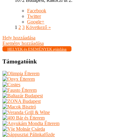
1072 Budapest, Rákóczi út 2.
Facebook
Twitter
Google+
1
2
3
Következő »
Hely hozzáadása
Esemény hozzáadása
HELYEK és ESEMÉNYEK ajánlása
Támogatóink