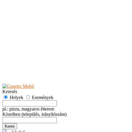
Teaházak
Tejbárok
Vendéglők
Események
Akciók
Fesztiválok
Kiállítások
Programok
Rendezvények
Ünnepek
Hely hozzáadása
Esemény hozzáadása
Ajánlás
Hirdetők részére
GYIK
Keresés
Helyek
Események
pl.: pizza, magyaros étterem
Közelben
(település, irányítószám)
Keres