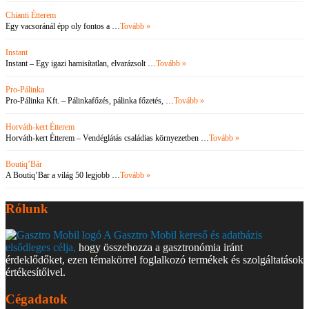
Chianti Étterem
Egy vacsoránál épp oly fontos a …
Tovább »
Instant
Instant – Egy igazi hamisítatlan, elvarázsolt …
Tovább »
Pro-Pálinka
Pro-Pálinka Kft. – Pálinkafőzés, pálinka főzetés, …
Tovább »
Horváth-kert Étterem
Horváth-kert Étterem – Vendéglátás családias környezetben …
Tovább »
Boutiq’Bár
A Boutiq’Bar a világ 50 legjobb …
Tovább »
Rólunk
A Gasztro Mobil kereső és adatbázis
elsődleges célja,
hogy összehozza a gasztronómia iránt
érdeklődőket, ezen témakörrel foglalkozó termékek és szolgáltatások
értékesítőivel.
Cégadatok