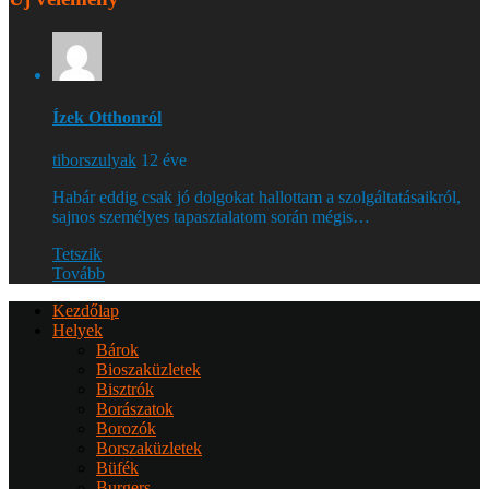
Ízek Otthonról
tiborszulyak
12 éve
Habár eddig csak jó dolgokat hallottam a szolgáltatásaikról,
sajnos személyes tapasztalatom során mégis…
Tetszik
Tovább
Kezdőlap
Helyek
Bárok
Bioszaküzletek
Bisztrók
Borászatok
Borozók
Borszaküzletek
Büfék
Burgers