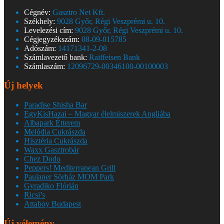
Cégnév:
Gasztro Net Kft.
Székhely:
9028 Győr, Régi Veszprémi u. 10.
Levelezési cím:
9028 Győr, Régi Veszprémi u. 10.
Cégjegyzékszám:
08-09-015785
Adószám:
14171341-2-08
Számlavezető bank:
Raiffeisen Bank
Számlaszám:
12096729-00346100-00100003
Új helyek
Paradise Shisha Bar
EgyKisHazai – Magyar élelmiszerek Angliába
Albapark Étterem
Melódia Cukrászda
Hisztéria Cukrászda
Waxx Gasztrobár
Chez Dodo
Peppers! Mediterranean Grill
Paulaner Sörház MOM Park
Gyradiko Flórián
Ricsi’s
Attaboy Budapest
Új vélemény