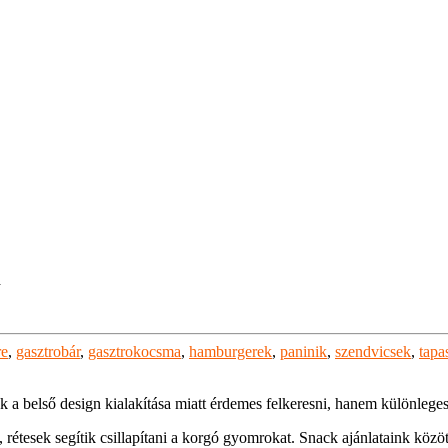
a
re
,
gasztrobár
,
gasztrokocsma
,
hamburgerek
,
paninik
,
szendvicsek
,
tapa
 belső design kialakítása miatt érdemes felkeresni, hanem különlegesen
k, rétesek segítik csillapítani a korgó gyomrokat. Snack ajánlataink köz