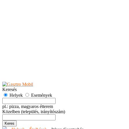
Teaházak
Tejbárok
Vendéglők
Események
Akciók
Fesztiválok
Kiállítások
Programok
Rendezvények
Ünnepek
Hely hozzáadása
Esemény hozzáadása
Ajánlás
Hirdetők részére
GYIK
Keresés
Helyek
Események
pl.: pizza, magyaros étterem
Közelben
(település, irányítószám)
Keres