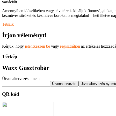
variációit.
Amennyiben időszűkében vagy, elvitelre is kínáljuk finomságainkat, mel
kézműves söröket és kézműves borokat is megtalálod – heti illetve n
Tetszik
Írjon véleményt!
Kérjük, hogy
jelentkezzen be
vagy
regisztráljon
az értékelés hozzáad
Térkép
Waxx Gasztrobár
Útvonaltervezés innen:
QR kód