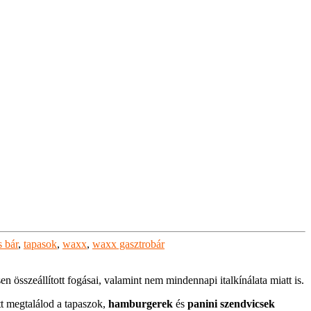
s bár
,
tapasok
,
waxx
,
waxx gasztrobár
 összeállított fogásai, valamint nem mindennapi italkínálata miatt is.
ött megtalálod a tapaszok,
hamburgerek
és
panini szendvicsek