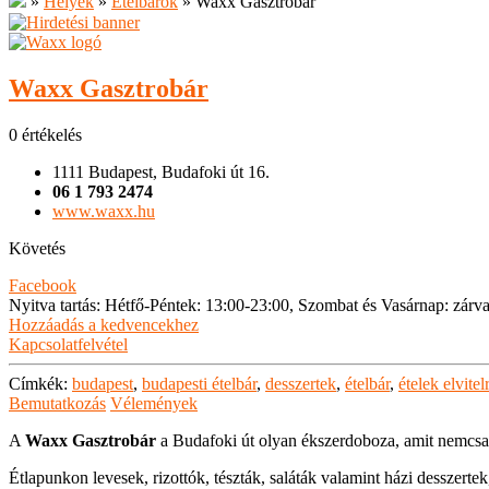
»
Helyek
»
Ételbárok
»
Waxx Gasztrobár
Waxx Gasztrobár
0 értékelés
1111 Budapest, Budafoki út 16.
06 1 793 2474
www.waxx.hu
Követés
Facebook
Nyitva tartás
:
Hétfő-Péntek: 13:00-23:00, Szombat és Vasárnap: zárv
Hozzáadás a kedvencekhez
Kapcsolatfelvétel
Címkék:
budapest
,
budapesti ételbár
,
desszertek
,
ételbár
,
ételek elvitel
Bemutatkozás
Vélemények
A
Waxx Gasztrobár
a Budafoki út olyan ékszerdoboza, amit nemcsak a
Étlapunkon levesek, rizottók, tészták, saláták valamint házi desszerte