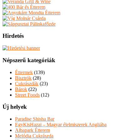
Hirdetés
Népszerű kategóriák
Éttermek
(139)
Bisztrók
(28)
Cukrászdák
(23)
Bárok
(22)
Street Foods
(12)
Új helyek
Paradise Shisha Bar
EgyKisHazai – Magyar élelmiszerek Angliába
Albapark Étterem
Melódia Cukrászda