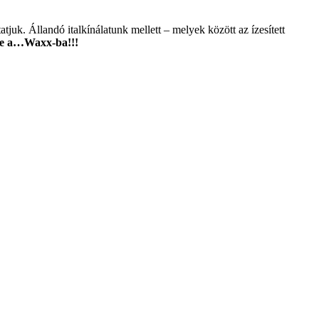
juk. Állandó italkínálatunk mellett – melyek között az ízesített
te a…Waxx-ba!!!