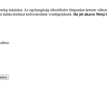
eg italainkat. Az egyhangúság elkerülésére étlapunkat hetente változtat
api italakcióinkkal kedveskedünk vendégeinknek.
Ha jót akarsz Menj 
ásához.