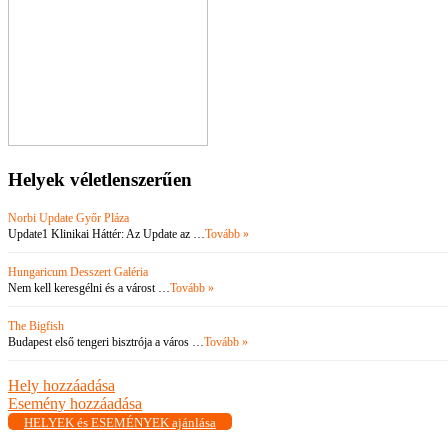
Helyek véletlenszerűen
Norbi Update Győr Pláza
Update1 Klinikai Háttér: Az Update az …
Tovább »
Hungaricum Desszert Galéria
Nem kell keresgélni és a várost …
Tovább »
The Bigfish
Budapest első tengeri bisztrója a város …
Tovább »
Hely hozzáadása
Esemény hozzáadása
HELYEK és ESEMÉNYEK ajánlása