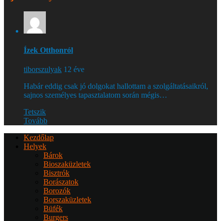
Ízek Otthonról
tiborszulyak
12 éve
Habár eddig csak jó dolgokat hallottam a szolgáltatásaikról,
sajnos személyes tapasztalatom során mégis…
Tetszik
Tovább
Kezdőlap
Helyek
Bárok
Bioszaküzletek
Bisztrók
Borászatok
Borozók
Borszaküzletek
Büfék
Burgers