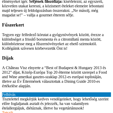
élményeket ígér.
Séfjének filozófiája:
kísérletezni, az egyszerű,
közvetlen utakat keresni, a közismert ételeket elemeire lebontani
majd teljesen új feldolgozásban összerakni. „Ne másolj, még
magadat se!” – vallja a gourmet étterem séfje.
Fűszerkert
Tegyen egy felfedező körutat a gyógynövények között, érezze a
különbséget a frissítő borsmenta és a citromillatú menta között,
különböztesse meg a fűszernövényeket az ehető szirmoktól.
Kollégáink szívesen körbevezetik Önt is!
Díjak
A Château Visz elnyerte a “Best of Budapest & Hungary 2013 és
2012” díjat, Közép-Európa Top 20 étterme között szerepel a Food
and Wine amerikai gasztro-szaklap 2012-es európai toplistáján,
illetve az Év Éttermének választottak a Dining Guide 2010-es
értékelése alapján.
Felhívás
Tisztelettel megkérjük kedves vendégeinket, hogy lehetőség szerint
előre foglaljanak asztalt és jelezzék, ha van valamilyen
ételallergiájuk, diétáznak, illetve ha vegetáriánusok!
Tetszik