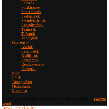
Sörözők
Steakhouses
Street Foods
Szaküzletek
Szendvicsbárok
Szolgáltatások
Teaházak
Tejbárok
Vendéglők
Események
Akciók
Fesztiválok
Kiállítások
Programok
Rendezvények
Ünnepek
Blog
GYIK
Támogatóink
Médiaajánlat
Kapcsolat
© 2026 Gasztro Mobil - Minden jog fenntartva - Készítette:
Gasztro
Trend
Tovább az eszköztárra