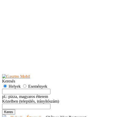
Teaházak
Tejbárok
Vendéglők
Események
Akciók
Fesztiválok
Kiállítások
Programok
Rendezvények
Ünnepek
Hely hozzáadása
Esemény hozzáadása
Ajánlás
Hirdetők részére
GYIK
Keresés
Helyek
Események
pl.: pizza, magyaros étterem
Közelben
(település, irányítószám)
Keres