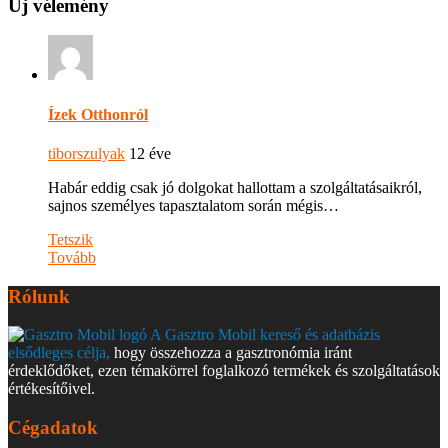
Új vélemény
Ízek Otthonról
tiborszulyak
12 éve
Habár eddig csak jó dolgokat hallottam a szolgáltatásaikról,
sajnos személyes tapasztalatom során mégis…
Tetszik
Tovább
Rólunk
A Gasztro Mobil kereső és adatbázis
elsődleges célja,
hogy összehozza a gasztronómia iránt
érdeklődőket, ezen témakörrel foglalkozó termékek és szolgáltatások
értékesítőivel.
Cégadatok