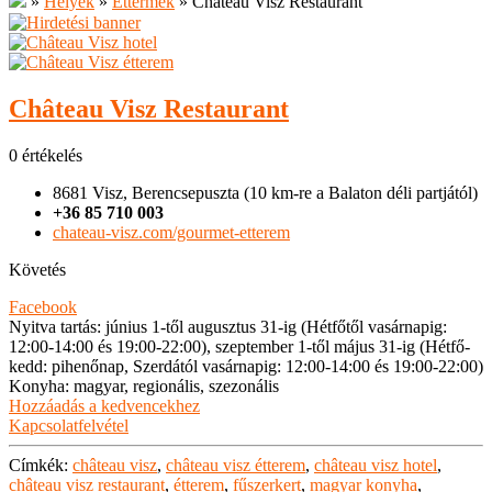
»
Helyek
»
Éttermek
»
Château Visz Restaurant
Château Visz Restaurant
0 értékelés
8681 Visz, Berencsepuszta (10 km-re a Balaton déli partjától)
+36 85 710 003
chateau-visz.com/gourmet-etterem
Követés
Facebook
Nyitva tartás
:
június 1-től augusztus 31-ig (Hétfőtől vasárnapig:
12:00-14:00 és 19:00-22:00), szeptember 1-től május 31-ig (Hétfő-
kedd: pihenőnap, Szerdától vasárnapig: 12:00-14:00 és 19:00-22:00)
Konyha
:
magyar, regionális, szezonális
Hozzáadás a kedvencekhez
Kapcsolatfelvétel
Címkék:
château visz
,
château visz étterem
,
château visz hotel
,
château visz restaurant
,
étterem
,
fűszerkert
,
magyar konyha
,