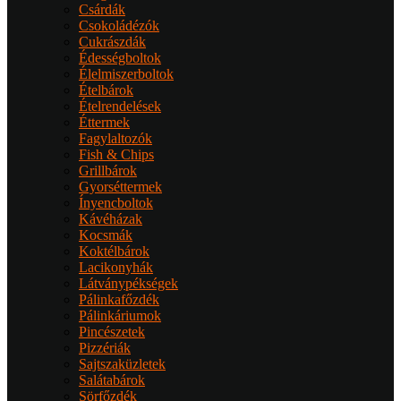
Csárdák
Csokoládézók
Cukrászdák
Édességboltok
Élelmiszerboltok
Ételbárok
Ételrendelések
Éttermek
Fagylaltozók
Fish & Chips
Grillbárok
Gyorséttermek
Ínyencboltok
Kávéházak
Kocsmák
Koktélbárok
Lacikonyhák
Látványpékségek
Pálinkafőzdék
Pálinkáriumok
Pincészetek
Pizzériák
Sajtszaküzletek
Salátabárok
Sörfőzdék