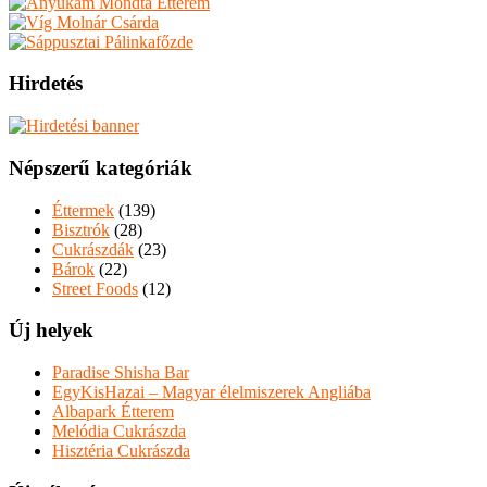
Hirdetés
Népszerű kategóriák
Éttermek
(139)
Bisztrók
(28)
Cukrászdák
(23)
Bárok
(22)
Street Foods
(12)
Új helyek
Paradise Shisha Bar
EgyKisHazai – Magyar élelmiszerek Angliába
Albapark Étterem
Melódia Cukrászda
Hisztéria Cukrászda