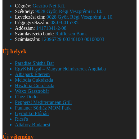
Cégnév:
Gasztro Net Kft.
Székhely:
9028 Győr, Régi Veszprémi u. 10.
Levelezési cím:
9028 Győr, Régi Veszprémi u. 10.
Cégjegyzékszám:
08-09-015785
Adószám:
14171341-2-08
Számlavezető bank:
Raiffeisen Bank
Számlaszám:
12096729-00346100-00100003
Új helyek
Paradise Shisha Bar
EgyKisHazai – Magyar élelmiszerek Angliába
Albapark Étterem
Melódia Cukrászda
Hisztéria Cukrászda
Waxx Gasztrobár
Chez Dodo
Peppers! Mediterranean Grill
Paulaner Sörház MOM Park
Gyradiko Flórián
Ricsi’s
Attaboy Budapest
Új vélemény