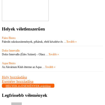
Helyek véletlenszerűen
Paleo Bistro
Paleolit cukrászsütemények, pékáruk, ebéd készítése és …
Tovább »
Dolce Intervallo
Dolce Intervallo (Édes Szünet) – Olasz …
Tovább »
Aqua Bistro
Az Akvárium Klub étterme az Aqua …
Tovább »
Hely hozzáadása
Esemény hozzáadása
HELYEK és ESEMÉNYEK ajánlása
Legfrissebb vélemények