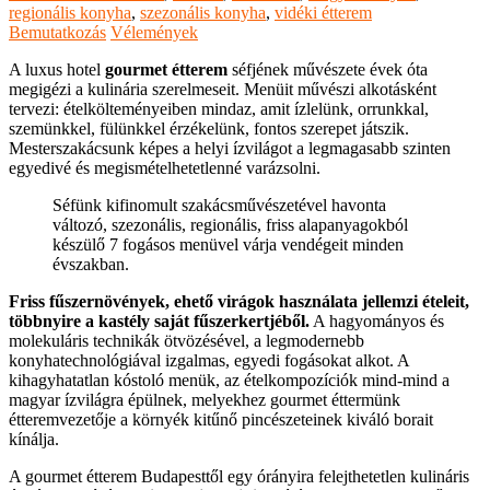
regionális konyha
,
szezonális konyha
,
vidéki étterem
Bemutatkozás
Vélemények
A luxus hotel
gourmet étterem
séfjének művészete évek óta
megigézi a kulinária szerelmeseit. Menüit művészi alkotásként
tervezi: ételkölteményeiben mindaz, amit ízlelünk, orrunkkal,
szemünkkel, fülünkkel érzékelünk, fontos szerepet játszik.
Mesterszakácsunk képes a helyi ízvilágot a legmagasabb szinten
egyedivé és megismételhetetlenné varázsolni.
Séfünk kifinomult szakácsművészetével havonta
változó, szezonális, regionális, friss alapanyagokból
készülő 7 fogásos menüvel várja vendégeit minden
évszakban.
Friss fűszernövények, ehető virágok használata jellemzi ételeit,
többnyire a kastély saját fűszerkertjéből.
A hagyományos és
molekuláris technikák ötvözésével, a legmodernebb
konyhatechnológiával izgalmas, egyedi fogásokat alkot. A
kihagyhatatlan kóstoló menük, az ételkompozíciók mind-mind a
magyar ízvilágra épülnek, melyekhez gourmet éttermünk
étteremvezetője a környék kitűnő pincészeteinek kiváló borait
kínálja.
A gourmet étterem Budapesttől egy órányira felejthetetlen kulináris