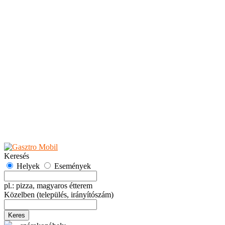
Teaházak
Tejbárok
Vendéglők
Események
Akciók
Fesztiválok
Kiállítások
Programok
Rendezvények
Ünnepek
Hely hozzáadása
Esemény hozzáadása
Ajánlás
Hirdetők részére
GYIK
Keresés
Helyek
Események
pl.: pizza, magyaros étterem
Közelben
(település, irányítószám)
Keres