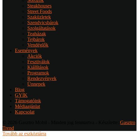
Sörözők
Steakhouses
Street Foods
Szaküzletek
Szendvicsbárok
Szolgáltatások
Teaházak
Tejbárok
Vendéglők
Események
Akciók
Fesztiválok
Kiállítások
Programok
Rendezvények
Ünnepek
Blog
GYIK
Támogatóink
Médiaajánlat
Kapcsolat
© 2026 Gasztro Mobil - Minden jog fenntartva - Készítette:
Gasztro
Trend
Tovább az eszköztárra