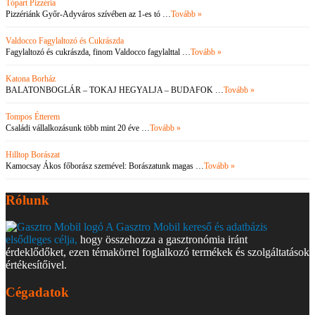
Tópart Pizzéria
Pizzériánk Győr-Adyváros szívében az 1-es tó …
Tovább »
Valdocco Fagylaltozó és Cukrászda
Fagylaltozó és cukrászda, finom Valdocco fagylalttal …
Tovább »
Katona Borház
BALATONBOGLÁR – TOKAJ HEGYALJA – BUDAFOK …
Tovább »
Tompos Étterem
Családi vállalkozásunk több mint 20 éve …
Tovább »
Hilltop Borászat
Kamocsay Ákos főborász szemével: Borászatunk magas …
Tovább »
Rólunk
A Gasztro Mobil kereső és adatbázis
elsődleges célja,
hogy összehozza a gasztronómia iránt
érdeklődőket, ezen témakörrel foglalkozó termékek és szolgáltatások
értékesítőivel.
Cégadatok