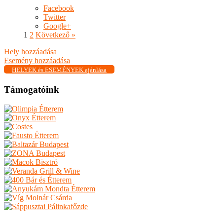
Facebook
Twitter
Google+
1
2
Következő »
Hely hozzáadása
Esemény hozzáadása
HELYEK és ESEMÉNYEK ajánlása
Támogatóink