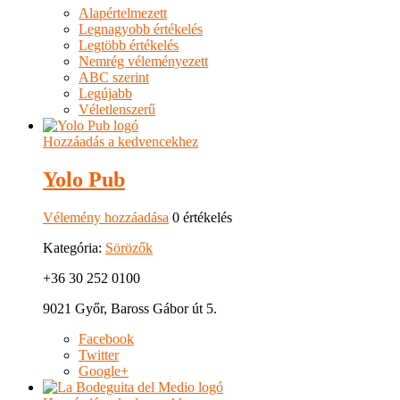
Alapértelmezett
Legnagyobb értékelés
Legtöbb értékelés
Nemrég véleményezett
ABC szerint
Legújabb
Véletlenszerű
Hozzáadás a kedvencekhez
Yolo Pub
Vélemény hozzáadása
0 értékelés
Kategória:
Sörözők
+36 30 252 0100
9021 Győr, Baross Gábor út 5.
Facebook
Twitter
Google+