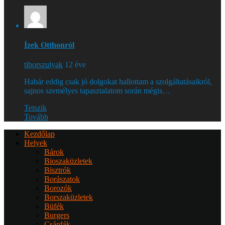
Ízek Otthonról
tiborszulyak
12 éve
Habár eddig csak jó dolgokat hallottam a szolgáltatásaikról,
sajnos személyes tapasztalatom során mégis…
Tetszik
Tovább
Kezdőlap
Helyek
Bárok
Bioszaküzletek
Bisztrók
Borászatok
Borozók
Borszaküzletek
Büfék
Burgers
Csárdák