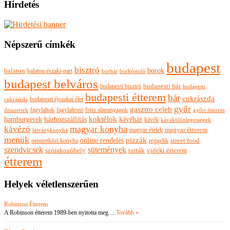
Hirdetés
Népszerű címkék
budapest
bisztró
borok
balaton
balaton északi-part
borkóstoló
borbár
budapest belváros
budapesti bisztró
budapesti bár
budapesti
budapesti étterem
bár
cukrászda
budapesti éjszakai élet
cukrászda
győr
gasztro celeb
fagylaltok
fagylaltozó
friss alapanyagok
győri étterem
desszertek
hamburgerek
koktélok
házhozszállítás
kávéház
kávék
kávékülönlegességek
magyar konyha
kávézó
magyar ételek
magyar étterem
látványkonyha
menük
pizzák
online rendelés
nemzetközi konyha
reggelik
street food
szendvicsek
sütemények
szórakozóhely
torták
vidéki étterem
étterem
Helyek véletlenszerűen
Robinson Étterem
A Robinson étterem 1989-ben nyitotta meg …
Tovább »