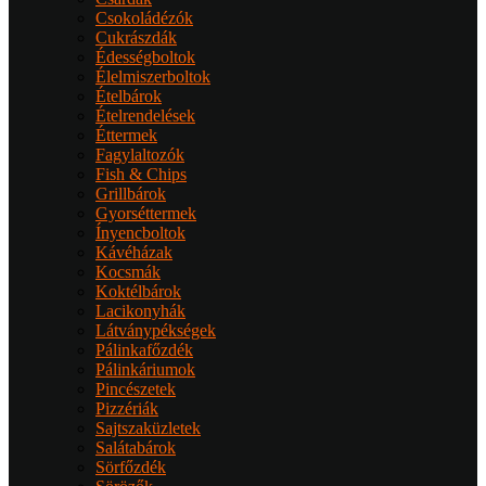
Csokoládézók
Cukrászdák
Édességboltok
Élelmiszerboltok
Ételbárok
Ételrendelések
Éttermek
Fagylaltozók
Fish & Chips
Grillbárok
Gyorséttermek
Ínyencboltok
Kávéházak
Kocsmák
Koktélbárok
Lacikonyhák
Látványpékségek
Pálinkafőzdék
Pálinkáriumok
Pincészetek
Pizzériák
Sajtszaküzletek
Salátabárok
Sörfőzdék