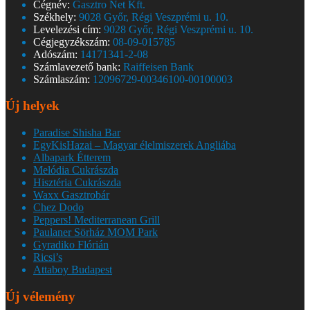
Cégnév:
Gasztro Net Kft.
Székhely:
9028 Győr, Régi Veszprémi u. 10.
Levelezési cím:
9028 Győr, Régi Veszprémi u. 10.
Cégjegyzékszám:
08-09-015785
Adószám:
14171341-2-08
Számlavezető bank:
Raiffeisen Bank
Számlaszám:
12096729-00346100-00100003
Új helyek
Paradise Shisha Bar
EgyKisHazai – Magyar élelmiszerek Angliába
Albapark Étterem
Melódia Cukrászda
Hisztéria Cukrászda
Waxx Gasztrobár
Chez Dodo
Peppers! Mediterranean Grill
Paulaner Sörház MOM Park
Gyradiko Flórián
Ricsi’s
Attaboy Budapest
Új vélemény