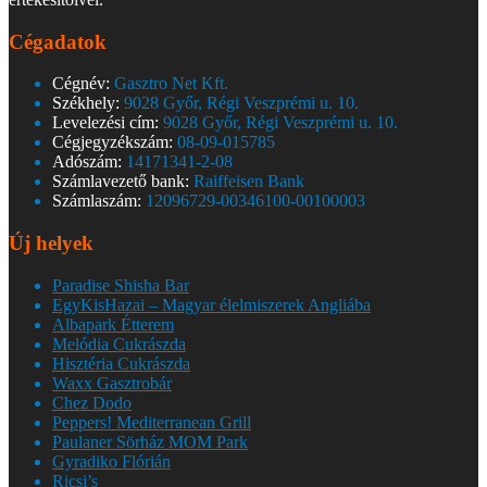
Cégadatok
Cégnév:
Gasztro Net Kft.
Székhely:
9028 Győr, Régi Veszprémi u. 10.
Levelezési cím:
9028 Győr, Régi Veszprémi u. 10.
Cégjegyzékszám:
08-09-015785
Adószám:
14171341-2-08
Számlavezető bank:
Raiffeisen Bank
Számlaszám:
12096729-00346100-00100003
Új helyek
Paradise Shisha Bar
EgyKisHazai – Magyar élelmiszerek Angliába
Albapark Étterem
Melódia Cukrászda
Hisztéria Cukrászda
Waxx Gasztrobár
Chez Dodo
Peppers! Mediterranean Grill
Paulaner Sörház MOM Park
Gyradiko Flórián
Ricsi’s