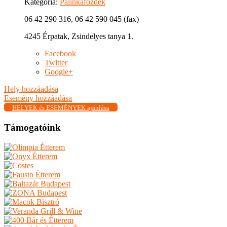
Kategória:
Pálinkafőzdék
06 42 290 316, 06 42 590 045 (fax)
4245 Érpatak, Zsindelyes tanya 1.
Facebook
Twitter
Google+
Hely hozzáadása
Esemény hozzáadása
HELYEK és ESEMÉNYEK ajánlása
Támogatóink