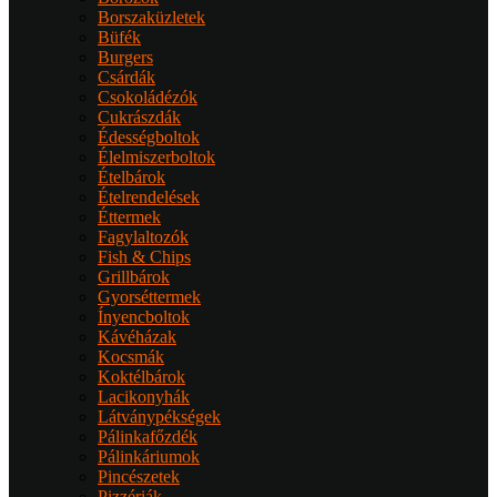
Borszaküzletek
Büfék
Burgers
Csárdák
Csokoládézók
Cukrászdák
Édességboltok
Élelmiszerboltok
Ételbárok
Ételrendelések
Éttermek
Fagylaltozók
Fish & Chips
Grillbárok
Gyorséttermek
Ínyencboltok
Kávéházak
Kocsmák
Koktélbárok
Lacikonyhák
Látványpékségek
Pálinkafőzdék
Pálinkáriumok
Pincészetek
Pizzériák