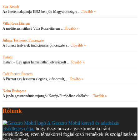
Star Kebab
Az étterem alapítója 1992-ben jött Magyarországra …
Tovább »
Villa Rosa Étterem
A mediterrán stílusú Villa Rosa étterem …
Tovább »
Juhász Testvérek Pincészete
A Juhász testvérek tradicionális pincészete a …
Tovább »
Instant
Instant – Egy igazi hamisítatlan, elvarázsolt …
Tovább »
Café Pierrot Étterem
A Pierrot egy lezseren elegáns, kifinomult, …
Tovább »
Nobu Budapest
A japán gasztronómia rajongói Közép-Európában elsőként …
Tovább »
Rólunk
A Gasztro Mobil kereső és adatbázis
elsődleges célja,
hogy összehozza a gasztronómia iránt
érdeklődőket, ezen témakörrel foglalkozó termékek és szolgáltatások
értékesítőivel.