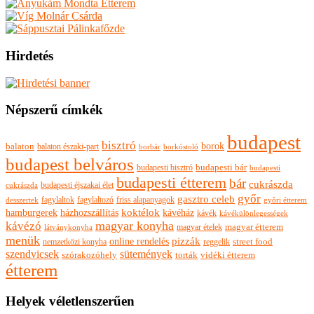
Hirdetés
Népszerű címkék
budapest
bisztró
borok
balaton
balaton északi-part
borkóstoló
borbár
budapest belváros
budapesti bisztró
budapesti bár
budapesti
budapesti étterem
bár
cukrászda
budapesti éjszakai élet
cukrászda
győr
gasztro celeb
fagylaltok
fagylaltozó
friss alapanyagok
győri étterem
desszertek
hamburgerek
koktélok
házhozszállítás
kávéház
kávék
kávékülönlegességek
magyar konyha
kávézó
magyar ételek
magyar étterem
látványkonyha
menük
pizzák
online rendelés
nemzetközi konyha
reggelik
street food
szendvicsek
sütemények
szórakozóhely
torták
vidéki étterem
étterem
Helyek véletlenszerűen