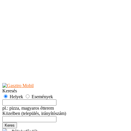
Teaházak
Tejbárok
Vendéglők
Események
Akciók
Fesztiválok
Kiállítások
Programok
Rendezvények
Ünnepek
Hely hozzáadása
Esemény hozzáadása
Ajánlás
Hirdetők részére
GYIK
Keresés
Helyek
Események
pl.: pizza, magyaros étterem
Közelben
(település, irányítószám)
Keres