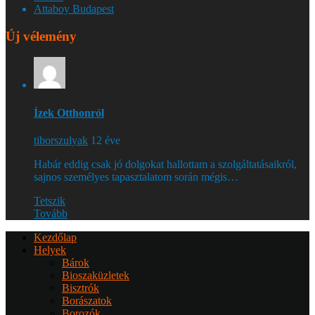
Attaboy Budapest
Új vélemény
Ízek Otthonról
tiborszulyak
12 éve
Habár eddig csak jó dolgokat hallottam a szolgáltatásaikról,
sajnos személyes tapasztalatom során mégis…
Tetszik
Tovább
Kezdőlap
Helyek
Bárok
Bioszaküzletek
Bisztrók
Borászatok
Borozók