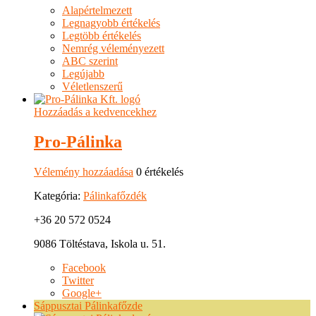
Alapértelmezett
Legnagyobb értékelés
Legtöbb értékelés
Nemrég véleményezett
ABC szerint
Legújabb
Véletlenszerű
Hozzáadás a kedvencekhez
Pro-Pálinka
Vélemény hozzáadása
0 értékelés
Kategória:
Pálinkafőzdék
+36 20 572 0524
9086 Töltéstava, Iskola u. 51.
Facebook
Twitter
Google+
Sáppusztai Pálinkafőzde