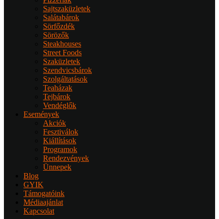
Sajtszaküzletek
Salátabárok
Sörfőzdék
Sörözők
Steakhouses
Street Foods
Szaküzletek
Szendvicsbárok
Szolgáltatások
Teaházak
Tejbárok
Vendéglők
Események
Akciók
Fesztiválok
Kiállítások
Programok
Rendezvények
Ünnepek
Blog
GYIK
Támogatóink
Médiaajánlat
Kapcsolat