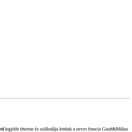
ed
legjobb étterme és szállodája lettünk a neves francia Gault&Millau