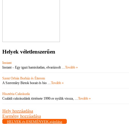
Helyek véletlenszerűen
Instant
Instant – Egy igazi hamisítatlan, elvarázsolt …
Tovább »
Szent Orbán Borház és Étterem
A Szeremley Birtok borait és bio …
Tovább »
Hisztéria Cukrászda
Családi cukrászdánk története 1990-re nyúlik vissza, …
Tovább »
Hely hozzáadása
Esemény hozzáadása
HELYEK és ESEMÉNYEK ajánlása