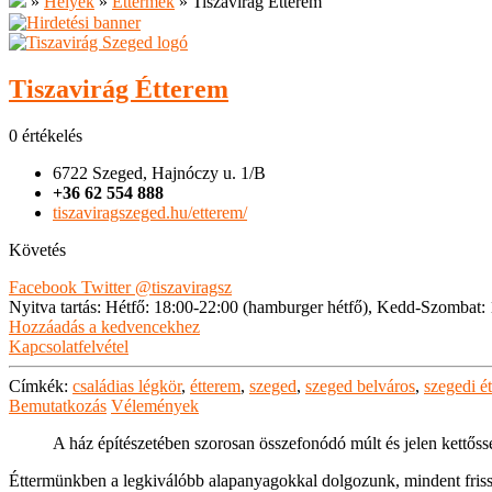
»
Helyek
»
Éttermek
»
Tiszavirág Étterem
Tiszavirág Étterem
0 értékelés
6722 Szeged, Hajnóczy u. 1/B
+36 62 554 888
tiszaviragszeged.hu/etterem/
Követés
Facebook
Twitter
@tiszaviragsz
Nyitva tartás
:
Hétfő: 18:00-22:00 (hamburger hétfő), Kedd-Szombat:
Hozzáadás a kedvencekhez
Kapcsolatfelvétel
Címkék:
családias légkör
,
étterem
,
szeged
,
szeged belváros
,
szegedi é
Bemutatkozás
Vélemények
A ház építészetében szorosan összefonódó múlt és jelen kettőss
Éttermünkben a legkiválóbb alapanyagokkal dolgozunk, mindent fri