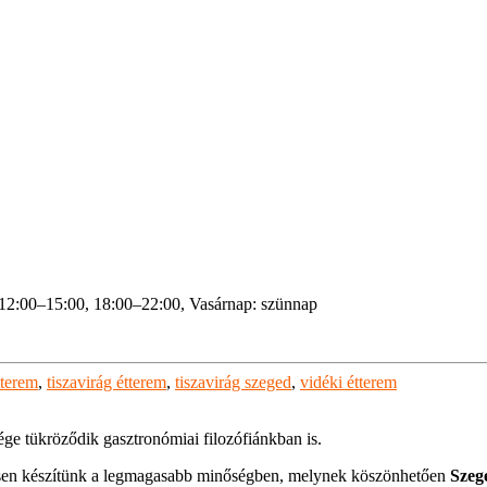
 12:00–15:00, 18:00–22:00, Vasárnap: szünnap
tterem
,
tiszavirág étterem
,
tiszavirág szeged
,
vidéki étterem
ége tükröződik gasztronómiai filozófiánkban is.
ssen készítünk a legmagasabb minőségben, melynek köszönhetően
Szeg