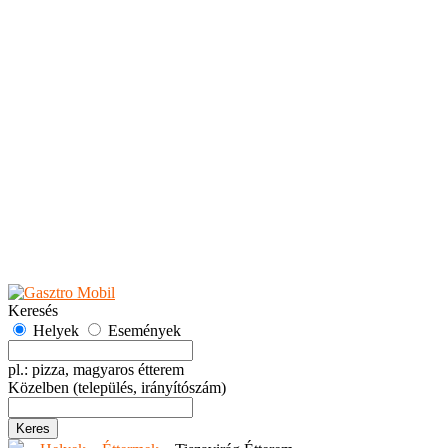
Teaházak
Tejbárok
Vendéglők
Események
Akciók
Fesztiválok
Kiállítások
Programok
Rendezvények
Ünnepek
Hely hozzáadása
Esemény hozzáadása
Ajánlás
Hirdetők részére
GYIK
Keresés
Helyek
Események
pl.: pizza, magyaros étterem
Közelben
(település, irányítószám)
Keres