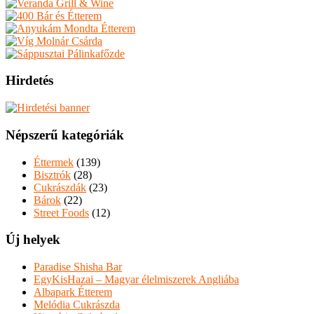
Hirdetés
Népszerű kategóriák
Éttermek
(139)
Bisztrók
(28)
Cukrászdák
(23)
Bárok
(22)
Street Foods
(12)
Új helyek
Paradise Shisha Bar
EgyKisHazai – Magyar élelmiszerek Angliába
Albapark Étterem
Melódia Cukrászda