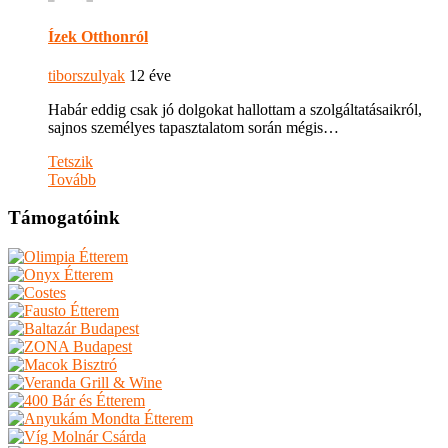
Ízek Otthonról
tiborszulyak
12 éve
Habár eddig csak jó dolgokat hallottam a szolgáltatásaikról,
sajnos személyes tapasztalatom során mégis…
Tetszik
Tovább
Támogatóink