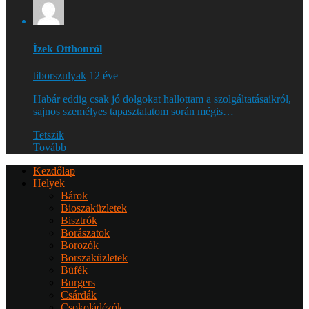
Ízek Otthonról
tiborszulyak
12 éve
Habár eddig csak jó dolgokat hallottam a szolgáltatásaikról,
sajnos személyes tapasztalatom során mégis…
Tetszik
Tovább
Kezdőlap
Helyek
Bárok
Bioszaküzletek
Bisztrók
Borászatok
Borozók
Borszaküzletek
Büfék
Burgers
Csárdák
Csokoládézók