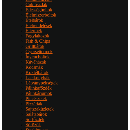
Cukrászdák
Édességboltok
Élelmiszerboltok
Ételbárok
Ételrendelések
Éttermek
Fagylaltozók
Fish & Chips
Grillbárok
Gyorséttermek
Ínyencboltok
Kávéházak
Kocsmák
Koktélbárok
Lacikonyhák
Látványpékségek
Pálinkafőzdék
Pálinkáriumok
Pincészetek
Pizzériák
Sajtszaküzletek
Salátabárok
Sörfőzdék
Sörözők
Steakhouses