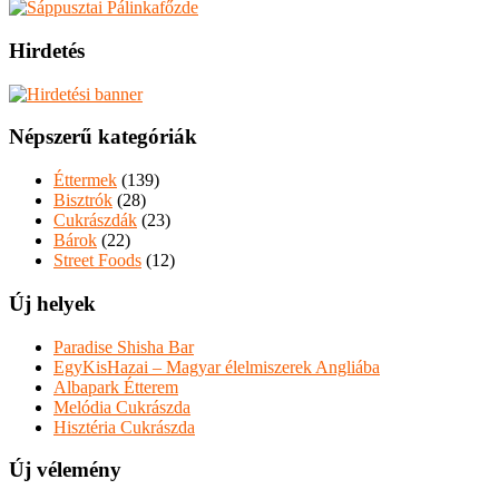
Hirdetés
Népszerű kategóriák
Éttermek
(139)
Bisztrók
(28)
Cukrászdák
(23)
Bárok
(22)
Street Foods
(12)
Új helyek
Paradise Shisha Bar
EgyKisHazai – Magyar élelmiszerek Angliába
Albapark Étterem
Melódia Cukrászda
Hisztéria Cukrászda
Új vélemény