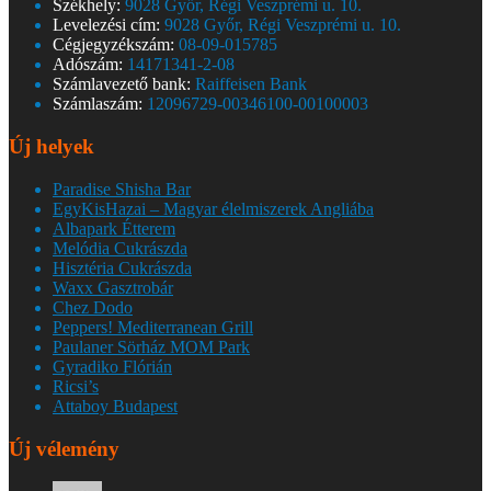
Székhely:
9028 Győr, Régi Veszprémi u. 10.
Levelezési cím:
9028 Győr, Régi Veszprémi u. 10.
Cégjegyzékszám:
08-09-015785
Adószám:
14171341-2-08
Számlavezető bank:
Raiffeisen Bank
Számlaszám:
12096729-00346100-00100003
Új helyek
Paradise Shisha Bar
EgyKisHazai – Magyar élelmiszerek Angliába
Albapark Étterem
Melódia Cukrászda
Hisztéria Cukrászda
Waxx Gasztrobár
Chez Dodo
Peppers! Mediterranean Grill
Paulaner Sörház MOM Park
Gyradiko Flórián
Ricsi’s
Attaboy Budapest
Új vélemény