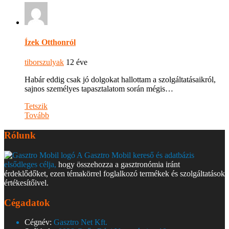
Ízek Otthonról
tiborszulyak
12 éve
Habár eddig csak jó dolgokat hallottam a szolgáltatásaikról,
sajnos személyes tapasztalatom során mégis…
Tetszik
Tovább
Rólunk
A Gasztro Mobil kereső és adatbázis
elsődleges célja,
hogy összehozza a gasztronómia iránt
érdeklődőket, ezen témakörrel foglalkozó termékek és szolgáltatások
értékesítőivel.
Cégadatok
Cégnév:
Gasztro Net Kft.