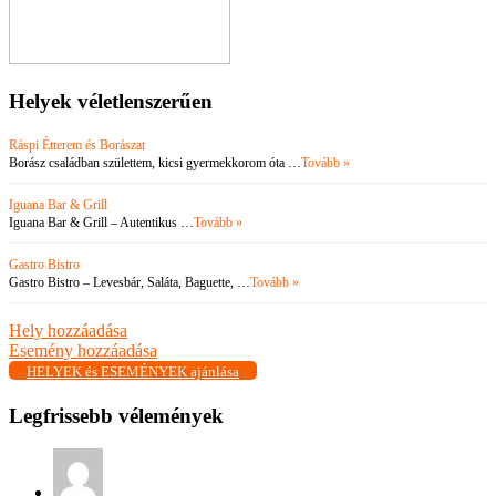
Helyek véletlenszerűen
Ráspi Étterem és Borászat
Borász családban születtem, kicsi gyermekkorom óta …
Tovább »
Iguana Bar & Grill
Iguana Bar & Grill – Autentikus …
Tovább »
Gastro Bistro
Gastro Bistro – Levesbár, Saláta, Baguette, …
Tovább »
Hely hozzáadása
Esemény hozzáadása
HELYEK és ESEMÉNYEK ajánlása
Legfrissebb vélemények