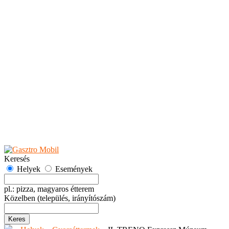
Teaházak
Tejbárok
Vendéglők
Események
Akciók
Fesztiválok
Kiállítások
Programok
Rendezvények
Ünnepek
Hely hozzáadása
Esemény hozzáadása
Ajánlás
Hirdetők részére
GYIK
Keresés
Helyek
Események
pl.: pizza, magyaros étterem
Közelben
(település, irányítószám)
Keres