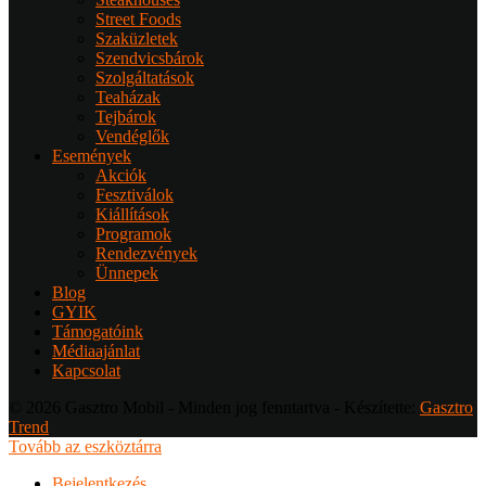
Street Foods
Szaküzletek
Szendvicsbárok
Szolgáltatások
Teaházak
Tejbárok
Vendéglők
Események
Akciók
Fesztiválok
Kiállítások
Programok
Rendezvények
Ünnepek
Blog
GYIK
Támogatóink
Médiaajánlat
Kapcsolat
© 2026 Gasztro Mobil - Minden jog fenntartva - Készítette:
Gasztro
Trend
Tovább az eszköztárra
Bejelentkezés