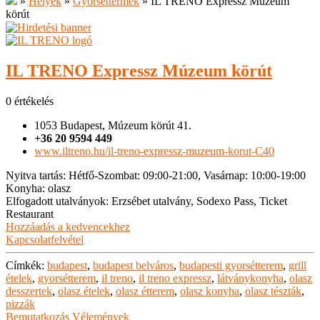
»
Helyek
»
Gyorséttermek
»
IL TRENO Expressz Múzeum
körút
IL TRENO Expressz Múzeum körút
0 értékelés
1053 Budapest, Múzeum körút 41.
+36 20 9594 449
www.iltreno.hu/il-treno-expressz-muzeum-korut-C40
Nyitva tartás
:
Hétfő-Szombat: 09:00-21:00, Vasárnap: 10:00-19:00
Konyha
:
olasz
Elfogadott utalványok
:
Erzsébet utalvány, Sodexo Pass, Ticket
Restaurant
Hozzáadás a kedvencekhez
Kapcsolatfelvétel
Címkék:
budapest
,
budapest belváros
,
budapesti gyorsétterem
,
grill
ételek
,
gyorsétterem
,
il treno
,
il treno expressz
,
látványkonyha
,
olasz
desszertek
,
olasz ételek
,
olasz étterem
,
olasz konyha
,
olasz tészták
,
pizzák
Bemutatkozás
Vélemények