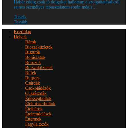
Habár eddig csak jó dolgokat hallottam a szolgáltatásaikról,
sajnos személyes tapasztalatom során mégis…
Tetszik
Tovább
Kezdőlap
Helyek
Bárok
Bioszaküzletek
Bisztrók
Borászatok
Borozók
Borszaküzletek
Büfék
Burgers
Csárdák
Csokoládézók
Cukrászdák
Édességboltok
Élelmiszerboltok
Ételbárok
Ételrendelések
Éttermek
Fagylaltozók