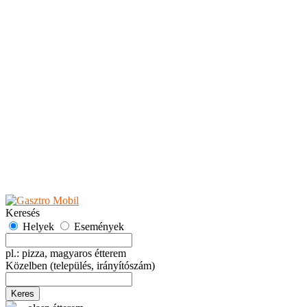
Teaházak
Tejbárok
Vendéglők
Események
Akciók
Fesztiválok
Kiállítások
Programok
Rendezvények
Ünnepek
Hely hozzáadása
Esemény hozzáadása
Ajánlás
Hirdetők részére
GYIK
Keresés
Helyek
Események
pl.: pizza, magyaros étterem
Közelben
(település, irányítószám)
Keres