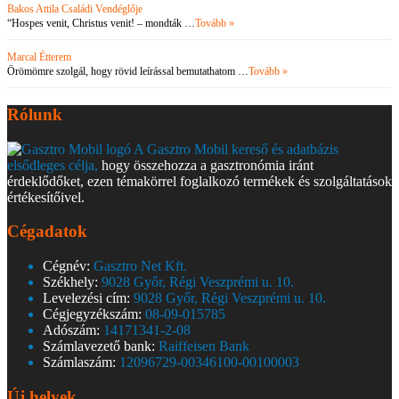
Bakos Attila Családi Vendéglője
“Hospes venit, Christus venit! – mondták …
Tovább »
Marcal Étterem
Örömömre szolgál, hogy rövid leírással bemutathatom …
Tovább »
Rólunk
A Gasztro Mobil kereső és adatbázis
elsődleges célja,
hogy összehozza a gasztronómia iránt
érdeklődőket, ezen témakörrel foglalkozó termékek és szolgáltatások
értékesítőivel.
Cégadatok
Cégnév:
Gasztro Net Kft.
Székhely:
9028 Győr, Régi Veszprémi u. 10.
Levelezési cím:
9028 Győr, Régi Veszprémi u. 10.
Cégjegyzékszám:
08-09-015785
Adószám:
14171341-2-08
Számlavezető bank:
Raiffeisen Bank
Számlaszám:
12096729-00346100-00100003
Új helyek