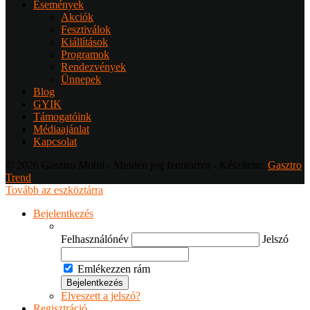
Események
Akciók
Fesztiválok
Kiállítások
Programok
Rendezvények
Ünnepek
Blog
GYIK
Támogatóink
Médiaajánlat
Kapcsolat
© 2026 Gasztro Mobil - Minden jog fenntartva - Készítette:
Gasztro
Trend
Tovább az eszköztárra
Bejelentkezés
Felhasználónév
Jelszó
Emlékezzen rám
Elveszett a jelszó?
Regisztráció