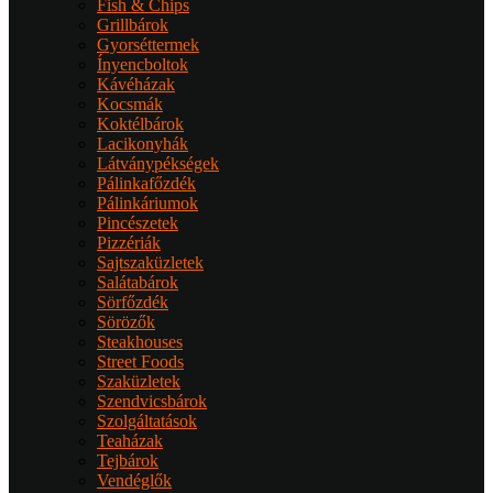
Fish & Chips
Grillbárok
Gyorséttermek
Ínyencboltok
Kávéházak
Kocsmák
Koktélbárok
Lacikonyhák
Látványpékségek
Pálinkafőzdék
Pálinkáriumok
Pincészetek
Pizzériák
Sajtszaküzletek
Salátabárok
Sörfőzdék
Sörözők
Steakhouses
Street Foods
Szaküzletek
Szendvicsbárok
Szolgáltatások
Teaházak
Tejbárok
Vendéglők