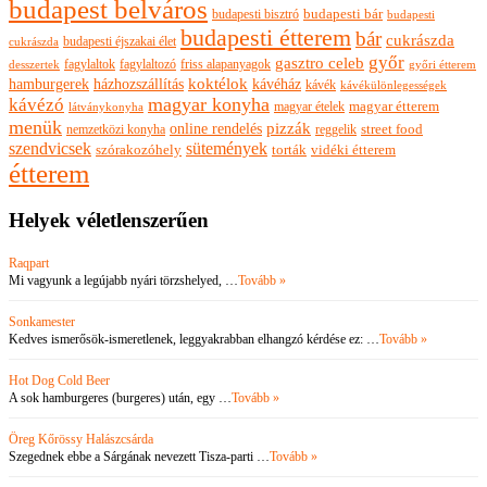
budapest belváros
budapesti bisztró
budapesti bár
budapesti
budapesti étterem
bár
cukrászda
budapesti éjszakai élet
cukrászda
győr
gasztro celeb
fagylaltok
fagylaltozó
friss alapanyagok
győri étterem
desszertek
hamburgerek
koktélok
házhozszállítás
kávéház
kávék
kávékülönlegességek
magyar konyha
kávézó
magyar ételek
magyar étterem
látványkonyha
menük
pizzák
online rendelés
nemzetközi konyha
reggelik
street food
szendvicsek
sütemények
szórakozóhely
torták
vidéki étterem
étterem
Helyek véletlenszerűen
Raqpart
Mi vagyunk a legújabb nyári törzshelyed, …
Tovább »
Sonkamester
Kedves ismerősök-ismeretlenek, leggyakrabban elhangzó kérdése ez: …
Tovább »
Hot Dog Cold Beer
A sok hamburgeres (burgeres) után, egy …
Tovább »
Öreg Kőrössy Halászcsárda
Szegednek ebbe a Sárgának nevezett Tisza-parti …
Tovább »