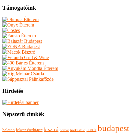
Támogatóink
Hirdetés
Népszerű címkék
budapest
bisztró
borok
balaton
balaton északi-part
borkóstoló
borbár