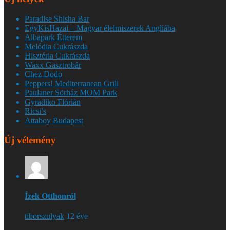
Paradise Shisha Bar
EgyKisHazai – Magyar élelmiszerek Angliába
Albapark Étterem
Melódia Cukrászda
Hisztéria Cukrászda
Waxx Gasztrobár
Chez Dodo
Peppers! Mediterranean Grill
Paulaner Sörház MOM Park
Gyradiko Flórián
Ricsi’s
Attaboy Budapest
Új vélemény
Ízek Otthonról
tiborszulyak
12 éve