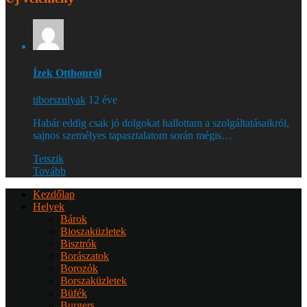
Ízek Otthonról
tiborszulyak
12 éve
Habár eddig csak jó dolgokat hallottam a szolgáltatásaikról,
sajnos személyes tapasztalatom során mégis…
Tetszik
Tovább
Kezdőlap
Helyek
Bárok
Bioszaküzletek
Bisztrók
Borászatok
Borozók
Borszaküzletek
Büfék
Burgers