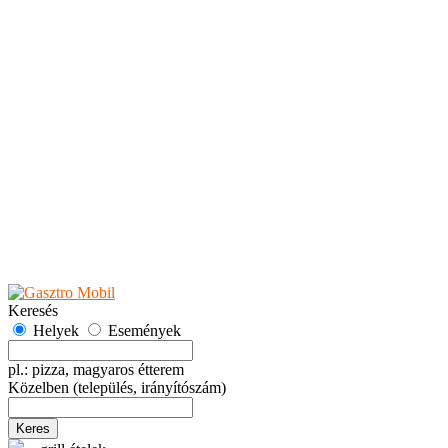
Teaházak
Tejbárok
Vendéglők
Események
Akciók
Fesztiválok
Kiállítások
Programok
Rendezvények
Ünnepek
Hely hozzáadása
Esemény hozzáadása
Ajánlás
Hirdetők részére
GYIK
Keresés
Helyek
Események
pl.: pizza, magyaros étterem
Közelben
(település, irányítószám)
Keres