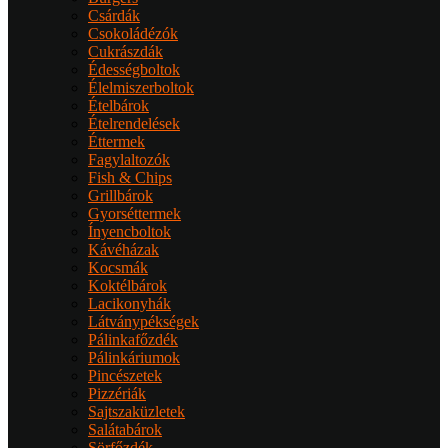
Csárdák
Csokoládézók
Cukrászdák
Édességboltok
Élelmiszerboltok
Ételbárok
Ételrendelések
Éttermek
Fagylaltozók
Fish & Chips
Grillbárok
Gyorséttermek
Ínyencboltok
Kávéházak
Kocsmák
Koktélbárok
Lacikonyhák
Látványpékségek
Pálinkafőzdék
Pálinkáriumok
Pincészetek
Pizzériák
Sajtszaküzletek
Salátabárok
Sörfőzdék