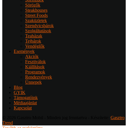
Sörözők
Steakhouses
Street Foods
Szaküzletek
Szendvicsbárok
Szolgáltatások
Teaházak
Tejbárok
Vendéglők
Események
Akciók
Fesztiválok
Kiállítások
Programok
Rendezvények
Ünnepek
Blog
GYIK
Támogatóink
Médiaajánlat
Kapcsolat
© 2026 Gasztro Mobil - Minden jog fenntartva - Készítette:
Gasztro
Trend
Tovább az eszköztárra