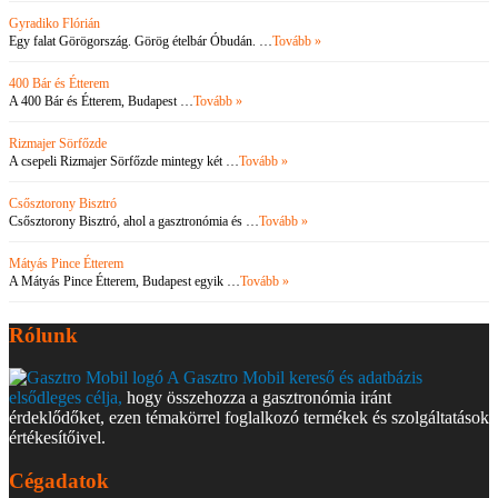
Gyradiko Flórián
Egy falat Görögország. Görög ételbár Óbudán. …
Tovább »
400 Bár és Étterem
A 400 Bár és Étterem, Budapest …
Tovább »
Rizmajer Sörfőzde
A csepeli Rizmajer Sörfőzde mintegy két …
Tovább »
Csősztorony Bisztró
Csősztorony Bisztró, ahol a gasztronómia és …
Tovább »
Mátyás Pince Étterem
A Mátyás Pince Étterem, Budapest egyik …
Tovább »
Rólunk
A Gasztro Mobil kereső és adatbázis
elsődleges célja,
hogy összehozza a gasztronómia iránt
érdeklődőket, ezen témakörrel foglalkozó termékek és szolgáltatások
értékesítőivel.
Cégadatok