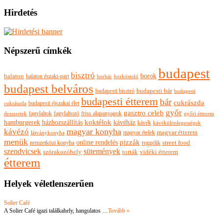
Hirdetés
Népszerű címkék
budapest
bisztró
borok
balaton
balaton északi-part
borkóstoló
borbár
budapest belváros
budapesti bisztró
budapesti bár
budapesti
budapesti étterem
bár
cukrászda
budapesti éjszakai élet
cukrászda
győr
gasztro celeb
fagylaltok
fagylaltozó
friss alapanyagok
győri étterem
desszertek
hamburgerek
koktélok
házhozszállítás
kávéház
kávék
kávékülönlegességek
magyar konyha
kávézó
magyar ételek
magyar étterem
látványkonyha
menük
pizzák
online rendelés
nemzetközi konyha
reggelik
street food
szendvicsek
sütemények
szórakozóhely
torták
vidéki étterem
étterem
Helyek véletlenszerűen
Solier Café
A Solier Café igazi találkahely, hangulatos …
Tovább »