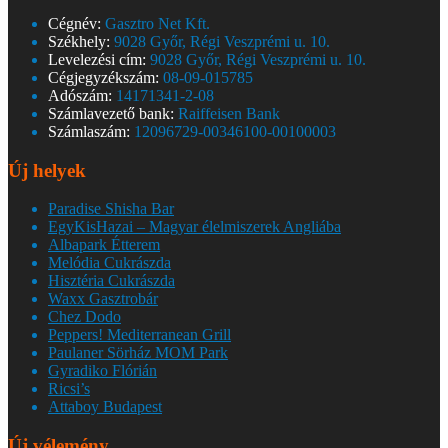
Cégnév:
Gasztro Net Kft.
Székhely:
9028 Győr, Régi Veszprémi u. 10.
Levelezési cím:
9028 Győr, Régi Veszprémi u. 10.
Cégjegyzékszám:
08-09-015785
Adószám:
14171341-2-08
Számlavezető bank:
Raiffeisen Bank
Számlaszám:
12096729-00346100-00100003
Új helyek
Paradise Shisha Bar
EgyKisHazai – Magyar élelmiszerek Angliába
Albapark Étterem
Melódia Cukrászda
Hisztéria Cukrászda
Waxx Gasztrobár
Chez Dodo
Peppers! Mediterranean Grill
Paulaner Sörház MOM Park
Gyradiko Flórián
Ricsi’s
Attaboy Budapest
Új vélemény