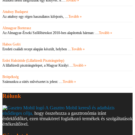
Minden héten megfőzünk egy könyvet. A …
Tovább »
Attaboy Budapest
Az attaboy egy régen használatos kifejezés, …
Tovább »
Almagyar Borterasz
Az Almagyar-Érseki Szőlőbirtokot 2010-ben alapítottuk hárman: …
Tovább »
Habos Gofri
Eredeti családi recept alapján készült, helyben …
Tovább »
Erdei Halsütöde (Lillafüredi Pisztrángtelep)
A lillafüredi pisztrángtelepet, a Magyar Királyi …
Tovább »
Brótpékség
Számunkra a sütés művészetet is jelent: …
Tovább »
Rólunk
A Gasztro Mobil kereső és adatbázis
elsődleges célja,
hogy összehozza a gasztronómia iránt
érdeklődőket, ezen témakörrel foglalkozó termékek és szolgáltatások
értékesítőivel.