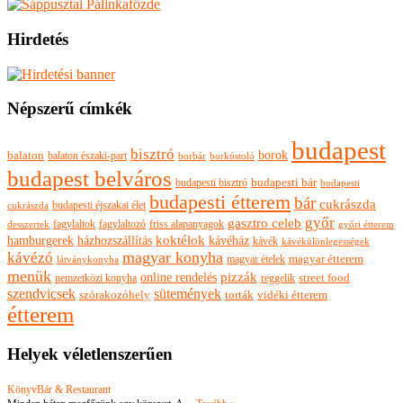
Hirdetés
Népszerű címkék
budapest
bisztró
borok
balaton
balaton északi-part
borkóstoló
borbár
budapest belváros
budapesti bisztró
budapesti bár
budapesti
budapesti étterem
bár
cukrászda
budapesti éjszakai élet
cukrászda
győr
gasztro celeb
fagylaltok
fagylaltozó
friss alapanyagok
győri étterem
desszertek
hamburgerek
koktélok
házhozszállítás
kávéház
kávék
kávékülönlegességek
magyar konyha
kávézó
magyar ételek
magyar étterem
látványkonyha
menük
pizzák
online rendelés
nemzetközi konyha
reggelik
street food
szendvicsek
sütemények
szórakozóhely
torták
vidéki étterem
étterem
Helyek véletlenszerűen
KönyvBár & Restaurant