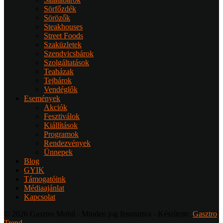
Sörfőzdék
Sörözők
Steakhouses
Street Foods
Szaküzletek
Szendvicsbárok
Szolgáltatások
Teaházak
Tejbárok
Vendéglők
Események
Akciók
Fesztiválok
Kiállítások
Programok
Rendezvények
Ünnepek
Blog
GYIK
Támogatóink
Médiaajánlat
Kapcsolat
© 2026 Gasztro Mobil - Minden jog fenntartva - Készítette:
Gasztro
Trend