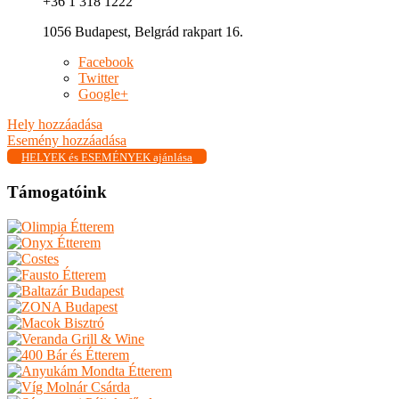
+36 1 318 1222
1056 Budapest, Belgrád rakpart 16.
Facebook
Twitter
Google+
Hely hozzáadása
Esemény hozzáadása
HELYEK és ESEMÉNYEK ajánlása
Támogatóink