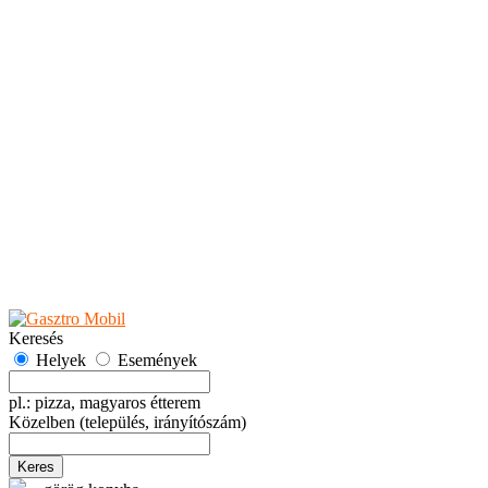
Teaházak
Tejbárok
Vendéglők
Események
Akciók
Fesztiválok
Kiállítások
Programok
Rendezvények
Ünnepek
Hely hozzáadása
Esemény hozzáadása
Ajánlás
Hirdetők részére
GYIK
Keresés
Helyek
Események
pl.: pizza, magyaros étterem
Közelben
(település, irányítószám)
Keres