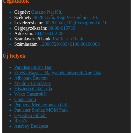
Cégadatok
Cégnév:
Gasztro Net Kft.
Székhely:
9028 Győr, Régi Veszprémi u. 10.
Levelezési cím:
9028 Győr, Régi Veszprémi u. 10.
Cégjegyzékszám:
08-09-015785
Adószám:
14171341-2-08
Számlavezető bank:
Raiffeisen Bank
Számlaszám:
12096729-00346100-00100003
Új helyek
Paradise Shisha Bar
EgyKisHazai – Magyar élelmiszerek Angliába
Albapark Étterem
Melódia Cukrászda
Hisztéria Cukrászda
Waxx Gasztrobár
Chez Dodo
Peppers! Mediterranean Grill
Paulaner Sörház MOM Park
Gyradiko Flórián
Ricsi’s
Attaboy Budapest