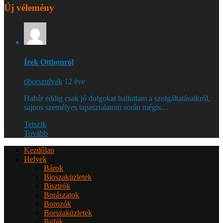
Új vélemény
Ízek Otthonról
tiborszulyak
12 éve
Habár eddig csak jó dolgokat hallottam a szolgáltatásaikról,
sajnos személyes tapasztalatom során mégis…
Tetszik
Tovább
Kezdőlap
Helyek
Bárok
Bioszaküzletek
Bisztrók
Borászatok
Borozók
Borszaküzletek
Büfék