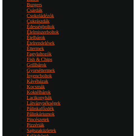
Burgers
Csárdák
Csokoládézók
Cukrászdák
Édességboltok
Élelmiszerboltok
Ételbárok
Ételrendelések
Éttermek
Fagylaltozók
Fish & Chips
Grillbárok
Gyorséttermek
Ínyencboltok
Kávéházak
Kocsmák
Koktélbárok
Lacikonyhák
Látványpékségek
Pálinkafőzdék
Pálinkáriumok
Pincészetek
Pizzériák
Sajtszaküzletek
Salátabárok