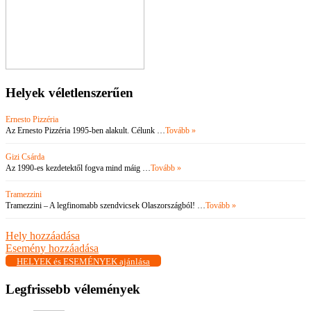
Helyek véletlenszerűen
Ernesto Pizzéria
Az Ernesto Pizzéria 1995-ben alakult. Célunk …
Tovább »
Gizi Csárda
Az 1990-es kezdetektől fogva mind máig …
Tovább »
Tramezzini
Tramezzini – A legfinomabb szendvicsek Olaszországból! …
Tovább »
Hely hozzáadása
Esemény hozzáadása
HELYEK és ESEMÉNYEK ajánlása
Legfrissebb vélemények