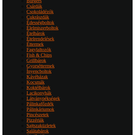
Burgers
Csárdák
Csokoládézók
Cukrászdák
Édességboltok
Élelmiszerboltok
Ételbárok
Ételrendelések
Éttermek
Fagylaltozók
Fish & Chips
Grillbárok
Gyorséttermek
Ínyencboltok
Kávéházak
Kocsmák
Koktélbárok
Lacikonyhák
Látványpékségek
Pálinkafőzdék
Pálinkáriumok
Pincészetek
Pizzériák
Sajtszaküzletek
Salátabárok