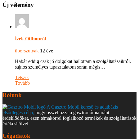
Új vélemény
Ízek Otthonról
tiborszulyak
12 éve
Habár eddig csak jó dolgokat hallottam a szolgáltatásaikról,
sajnos személyes tapasztalatom során mégis…
Tetszik
Tovább
Rólunk
A Gasztro Mobil kereső és adatbázis
elsődleges célja,
hogy összehozza a gasztronómia iránt
érdeklődőket, ezen témakörrel foglalkozó termékek és szolgáltatások
értékesítőivel.
Cégadatok