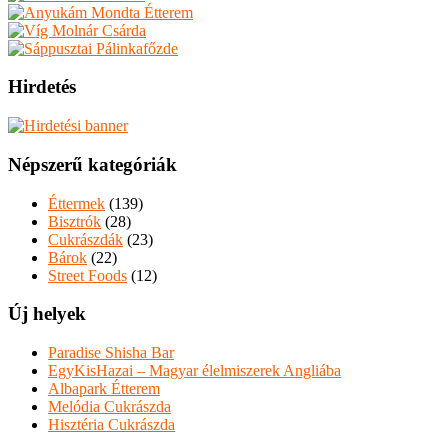
Hirdetés
Népszerű kategóriák
Éttermek
(139)
Bisztrók
(28)
Cukrászdák
(23)
Bárok
(22)
Street Foods
(12)
Új helyek
Paradise Shisha Bar
EgyKisHazai – Magyar élelmiszerek Angliába
Albapark Étterem
Melódia Cukrászda
Hisztéria Cukrászda