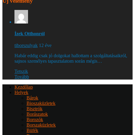
Új vélemény
Ízek Otthonról
tiborszulyak
12 éve
Habár eddig csak jó dolgokat hallottam a szolgáltatásaikról,
sajnos személyes tapasztalatom során mégis…
Tetszik
Tovább
Kezdőlap
Helyek
Bárok
Bioszaküzletek
Bisztrók
Borászatok
Borozók
Borszaküzletek
Büfék