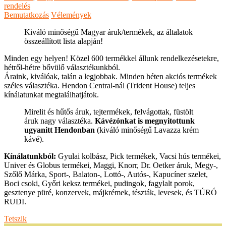
rendelés
Bemutatkozás
Vélemények
Kiváló minőségű Magyar áruk/termékek, az általatok
összeállított lista alapján!
Minden egy helyen! Közel 600 termékkel állunk rendelkezésetekre,
hétről-hétre bővülő választékunkból.
Áraink, kiválóak, talán a legjobbak. Minden héten akciós termékek
széles választéka. Hendon Central-nál (Trident House) teljes
kínálatunkat megtalálhatjátok.
Mirelit és hűtős áruk, tejtermékek, felvágottak, füstölt
áruk nagy választéka.
Kávézónkat is megnyitottunk
ugyanitt Hendonban
(kiváló minőségű Lavazza krém
kávé).
Kínálatunkból:
Gyulai kolbász, Pick termékek, Vacsi hús termékei,
Univer és Globus termékei, Maggi, Knorr, Dr. Oetker áruk, Megy-,
Szőlő Márka, Sport-, Balaton-, Lottó-, Autós-, Kapucíner szelet,
Boci csoki, Győri keksz termékei, pudingok, fagylalt porok,
gesztenye püré, konzervek, májkrémek, tészták, levesek, és TÚRÓ
RUDI.
Tetszik