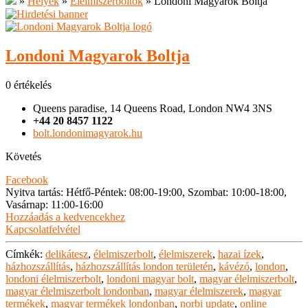
»
Helyek
»
Élelmiszerboltok
»
Londoni Magyarok Boltja
Londoni Magyarok Boltja
0 értékelés
Queens paradise, 14 Queens Road, London NW4 3NS
+44 20 8457 1122
bolt.londonimagyarok.hu
Követés
Facebook
Nyitva tartás
:
Hétfő-Péntek: 08:00-19:00, Szombat: 10:00-18:00,
Vasárnap: 11:00-16:00
Hozzáadás a kedvencekhez
Kapcsolatfelvétel
Címkék:
delikátesz
,
élelmiszerbolt
,
élelmiszerek
,
hazai ízek
,
házhozszállítás
,
házhozszállítás london területén
,
kávézó
,
london
,
londoni élelmiszerbolt
,
londoni magyar bolt
,
magyar élelmiszerbolt
,
magyar élelmiszerbolt londonban
,
magyar élelmiszerek
,
magyar
termékek
,
magyar termékek londonban
,
norbi update
,
online