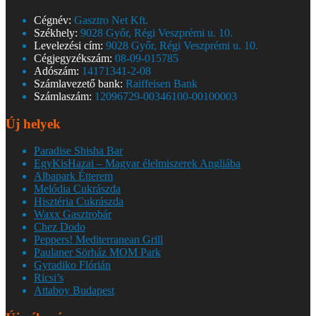
Cégnév:
Gasztro Net Kft.
Székhely:
9028 Győr, Régi Veszprémi u. 10.
Levelezési cím:
9028 Győr, Régi Veszprémi u. 10.
Cégjegyzékszám:
08-09-015785
Adószám:
14171341-2-08
Számlavezető bank:
Raiffeisen Bank
Számlaszám:
12096729-00346100-00100003
Új helyek
Paradise Shisha Bar
EgyKisHazai – Magyar élelmiszerek Angliába
Albapark Étterem
Melódia Cukrászda
Hisztéria Cukrászda
Waxx Gasztrobár
Chez Dodo
Peppers! Mediterranean Grill
Paulaner Sörház MOM Park
Gyradiko Flórián
Ricsi’s
Attaboy Budapest