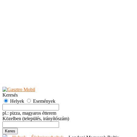
Teaházak
Tejbárok
Vendéglők
Események
Akciók
Fesztiválok
Kiállítások
Programok
Rendezvények
Ünnepek
Hely hozzáadása
Esemény hozzáadása
Ajánlás
Hirdetők részére
GYIK
Keresés
Helyek
Események
pl.: pizza, magyaros étterem
Közelben
(település, irányítószám)
Keres