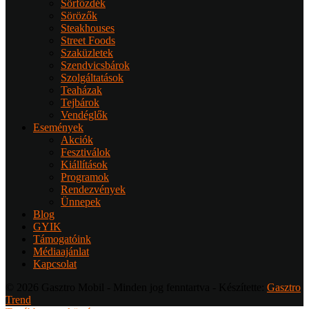
Sörfőzdék
Sörözők
Steakhouses
Street Foods
Szaküzletek
Szendvicsbárok
Szolgáltatások
Teaházak
Tejbárok
Vendéglők
Események
Akciók
Fesztiválok
Kiállítások
Programok
Rendezvények
Ünnepek
Blog
GYIK
Támogatóink
Médiaajánlat
Kapcsolat
© 2026 Gasztro Mobil - Minden jog fenntartva - Készítette:
Gasztro
Trend