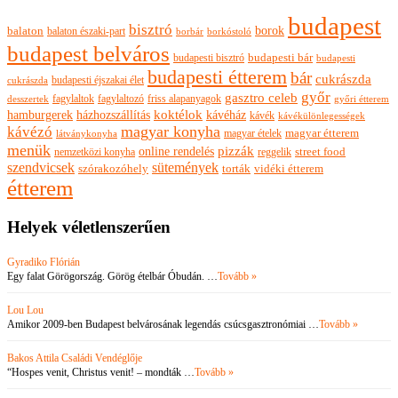
budapest
bisztró
borok
balaton
balaton északi-part
borkóstoló
borbár
budapest belváros
budapesti bisztró
budapesti bár
budapesti
budapesti étterem
bár
cukrászda
budapesti éjszakai élet
cukrászda
győr
gasztro celeb
fagylaltok
fagylaltozó
friss alapanyagok
győri étterem
desszertek
hamburgerek
koktélok
házhozszállítás
kávéház
kávék
kávékülönlegességek
magyar konyha
kávézó
magyar ételek
magyar étterem
látványkonyha
menük
pizzák
online rendelés
nemzetközi konyha
reggelik
street food
szendvicsek
sütemények
szórakozóhely
torták
vidéki étterem
étterem
Helyek véletlenszerűen
Gyradiko Flórián
Egy falat Görögország. Görög ételbár Óbudán. …
Tovább »
Lou Lou
Amikor 2009-ben Budapest belvárosának legendás csúcsgasztronómiai …
Tovább »
Bakos Attila Családi Vendéglője
“Hospes venit, Christus venit! – mondták …
Tovább »