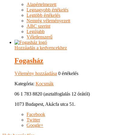
Alapértelmezett
Legnagyobb értékelés
Legtöbb értékelés
Nemrég véleményezett
ABC szerint
Legújabb
Véletlenszerű
Hozzáadás a kedvencekhez
Fogasház
Vélemény hozzáadása
0 értékelés
Kategória:
Kocsmák
06 1 783 8820 (asztalfoglalás 12 órától)
1073 Budapest, Akácfa utca 51.
Facebook
Twitter
Google+