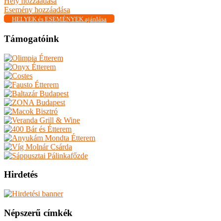
Hely hozzáadása
Esemény hozzáadása
HELYEK és ESEMÉNYEK ajánlása
Támogatóink
Hirdetés
Népszerű címkék