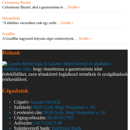
Csősztorony Bisztró
Csősztorony Bisztró, ahol a gasztronómia és …
Tovább »
MészárSteak
“A tökéletes vacsorához csak egy szelet …
Tovább »
GoodBar
A GoodBar nagyszerű helyszín céges rendezvények, …
Tovább »
Rólunk
A Gasztro Mobil kereső és adatbázis
elsődleges célja,
hogy összehozza a gasztronómia iránt
érdeklődőket, ezen témakörrel foglalkozó termékek és szolgáltatások
értékesítőivel.
Cégadatok
Cégnév:
Gasztro Net Kft.
Székhely:
9028 Győr, Régi Veszprémi u. 10.
Levelezési cím:
9028 Győr, Régi Veszprémi u. 10.
Cégjegyzékszám:
08-09-015785
Adószám:
14171341-2-08
Számlavezető bank:
Raiffeisen Bank