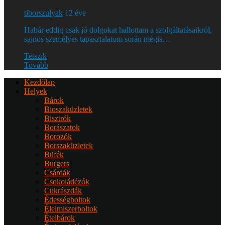
tiborszulyak
12 éve
Habár eddig csak jó dolgokat hallottam a szolgáltatásaikról,
sajnos személyes tapasztalatom során mégis…
Tetszik
Tovább
Kezdőlap
Helyek
Bárok
Bioszaküzletek
Bisztrók
Borászatok
Borozók
Borszaküzletek
Büfék
Burgers
Csárdák
Csokoládézók
Cukrászdák
Édességboltok
Élelmiszerboltok
Ételbárok