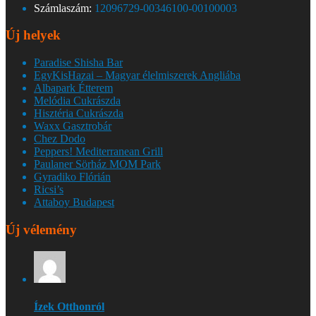
Számlaszám:
12096729-00346100-00100003
Új helyek
Paradise Shisha Bar
EgyKisHazai – Magyar élelmiszerek Angliába
Albapark Étterem
Melódia Cukrászda
Hisztéria Cukrászda
Waxx Gasztrobár
Chez Dodo
Peppers! Mediterranean Grill
Paulaner Sörház MOM Park
Gyradiko Flórián
Ricsi’s
Attaboy Budapest
Új vélemény
Ízek Otthonról