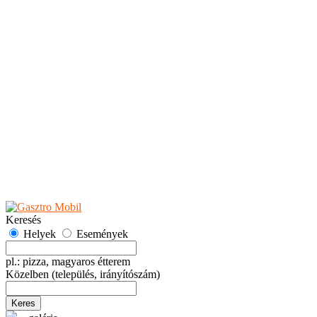
Teaházak
Tejbárok
Vendéglők
Események
Akciók
Fesztiválok
Kiállítások
Programok
Rendezvények
Ünnepek
Hely hozzáadása
Esemény hozzáadása
Ajánlás
Hirdetők részére
GYIK
Keresés
Helyek
Események
pl.: pizza, magyaros étterem
Közelben
(település, irányítószám)
Keres