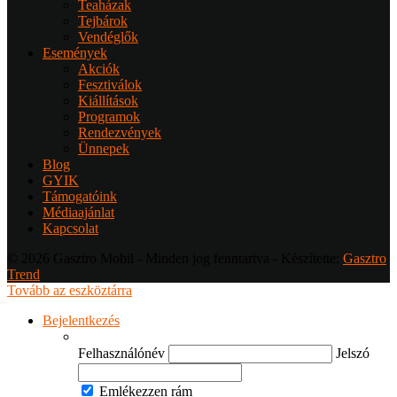
Teaházak
Tejbárok
Vendéglők
Események
Akciók
Fesztiválok
Kiállítások
Programok
Rendezvények
Ünnepek
Blog
GYIK
Támogatóink
Médiaajánlat
Kapcsolat
© 2026 Gasztro Mobil - Minden jog fenntartva - Készítette:
Gasztro
Trend
Tovább az eszköztárra
Bejelentkezés
Felhasználónév
Jelszó
Emlékezzen rám