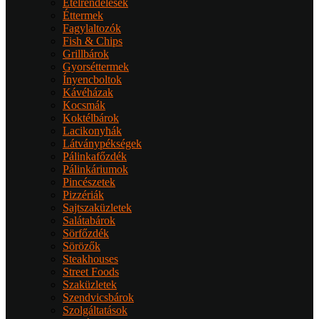
Ételrendelések
Éttermek
Fagylaltozók
Fish & Chips
Grillbárok
Gyorséttermek
Ínyencboltok
Kávéházak
Kocsmák
Koktélbárok
Lacikonyhák
Látványpékségek
Pálinkafőzdék
Pálinkáriumok
Pincészetek
Pizzériák
Sajtszaküzletek
Salátabárok
Sörfőzdék
Sörözők
Steakhouses
Street Foods
Szaküzletek
Szendvicsbárok
Szolgáltatások