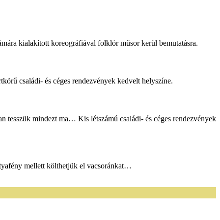
ára kialakított koreográfiával folklór műsor kerül bemutatásra.
tkörű családi- és céges rendezvények kedvelt helyszíne.
yan tesszük mindezt ma… Kis létszámú családi- és céges rendezvények
tyafény mellett költhetjük el vacsoránkat…