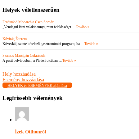
Helyek véletlenszerűen
Ferdinánd Monarchia Cseh Sörház
„Vendégül látni valakit annyi, mint felelősséget …
Tovább »
Kővirág Étterem
Köveskál, szinte kötelező gasztronómiai program, ha …
Tovább »
Szamos Marcipán Cukrászda
A pesti belvárosban, a Párizsi utcában …
Tovább »
Hely hozzáadása
Esemény hozzáadása
HELYEK és ESEMÉNYEK ajánlása
Legfrissebb vélemények
Ízek Otthonról