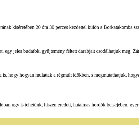
ának kíséretében 20 óra 30 perces kezdettel külön a Borkatakomba szám
 egy jeles budafoki gyűjtemény féltett darabjait csodálhatjuk meg. Zár
a is, hogy hogyan mulattak a régmúlt időkben, s megmutathatjuk, hog
lóban úgy is tehetünk, hiszen eredeti, hatalmas hordók belsejében, gyer