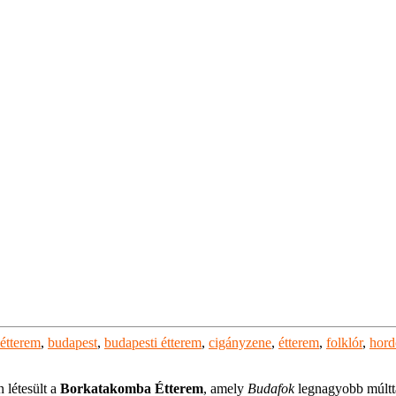
étterem
,
budapest
,
budapesti étterem
,
cigányzene
,
étterem
,
folklór
,
hord
 létesült a
Borkatakomba Étterem
, amely
Budafok
legnagyobb múlttal