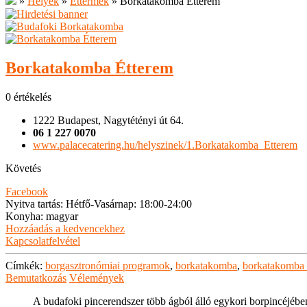
»
Helyek
»
Éttermek
»
Borkatakomba Étterem
Borkatakomba Étterem
0 értékelés
1222 Budapest, Nagytétényi út 64.
06 1 227 0070
www.palacecatering.hu/helyszinek/1.Borkatakomba_Etterem
Követés
Facebook
Nyitva tartás
:
Hétfő-Vasárnap: 18:00-24:00
Konyha
:
magyar
Hozzáadás a kedvencekhez
Kapcsolatfelvétel
Címkék:
borgasztronómiai programok
,
borkatakomba
,
borkatakomba 
Bemutatkozás
Vélemények
A budafoki pincerendszer több ágból álló egykori borpincéjében