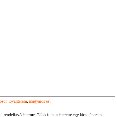
ósor
,
lovagterem
,
magyaros est
 rendelkező étterme. Több is mint étterem: egy kicsit étterem,