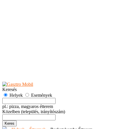
Teaházak
Tejbárok
Vendéglők
Események
Akciók
Fesztiválok
Kiállítások
Programok
Rendezvények
Ünnepek
Hely hozzáadása
Esemény hozzáadása
Ajánlás
Hirdetők részére
GYIK
Keresés
Helyek
Események
pl.: pizza, magyaros étterem
Közelben
(település, irányítószám)
Keres