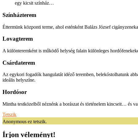
egy kicsit színház…
Színházterem
Éttermünk központi terme, ahol esténként Balázs József cigányzenekar
Lovagterem
A különteremként is működő helység falain különleges hordófenekeket,
Csárdaterem
Az egykori fogadók hangulatát idéző teremben, belekóstolhatunk abb
ideális helyszíne.
Hordósor
Mintha testközelből néznénk a borászat és történelem kincseit… és va
Tetszik
Anonymous ez tetszik.
Írjon véleményt!