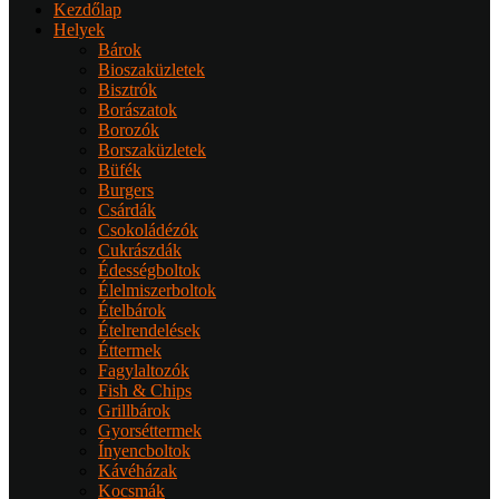
Kezdőlap
Helyek
Bárok
Bioszaküzletek
Bisztrók
Borászatok
Borozók
Borszaküzletek
Büfék
Burgers
Csárdák
Csokoládézók
Cukrászdák
Édességboltok
Élelmiszerboltok
Ételbárok
Ételrendelések
Éttermek
Fagylaltozók
Fish & Chips
Grillbárok
Gyorséttermek
Ínyencboltok
Kávéházak
Kocsmák