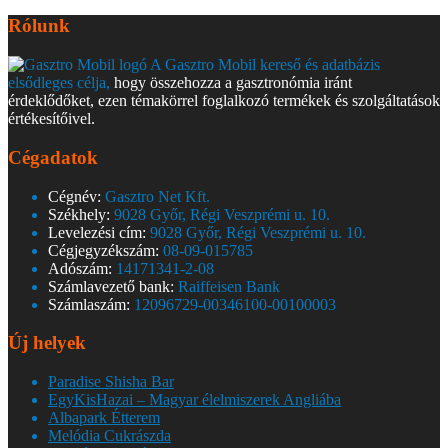
Rólunk
A Gasztro Mobil kereső és adatbázis
elsődleges célja,
hogy összehozza a gasztronómia iránt
érdeklődőket, ezen témakörrel foglalkozó termékek és szolgáltatások
értékesítőivel.
Cégadatok
Cégnév:
Gasztro Net Kft.
Székhely:
9028 Győr, Régi Veszprémi u. 10.
Levelezési cím:
9028 Győr, Régi Veszprémi u. 10.
Cégjegyzékszám:
08-09-015785
Adószám:
14171341-2-08
Számlavezető bank:
Raiffeisen Bank
Számlaszám:
12096729-00346100-00100003
Új helyek
Paradise Shisha Bar
EgyKisHazai – Magyar élelmiszerek Angliába
Albapark Étterem
Melódia Cukrászda