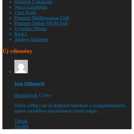
Hisztéria Cukrászda
Waxx Gasztrobár
Chez Dodo
Peppers! Mediterranean Grill
Paulaner Sörház MOM Park
Gyradiko Flórián
Ricsi’s
Attaboy Budapest
Új vélemény
Ízek Otthonról
tiborszulyak
12 éve
Habár eddig csak jó dolgokat hallottam a szolgáltatásaikról,
sajnos személyes tapasztalatom során mégis…
Tetszik
Tovább