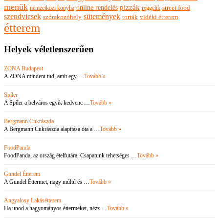
menük
pizzák
online rendelés
nemzetközi konyha
reggelik
street food
szendvicsek
sütemények
szórakozóhely
torták
vidéki étterem
étterem
Helyek véletlenszerűen
ZONA Budapest
A ZONA mindent tud, amit egy …
Tovább »
Spíler
A Spíler a belváros egyik kedvenc …
Tovább »
Bergmann Cukrászda
A Bergmann Cukrászda alapítása óta a …
Tovább »
FoodPanda
FoodPanda, az ország ételfutára. Csapatunk tehetséges …
Tovább »
Gundel Étterem
A Gundel Éttermet, nagy múltú és …
Tovább »
Angyalosy Lakásétterem
Ha unod a hagyományos éttermeket, nézz …
Tovább »