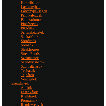
Koktélbárok
Lacikonyhák
Látványpékségek
Pálinkafőzdék
Pálinkáriumok
Pincészetek
Pizzériák
Sajtszaküzletek
Salátabárok
Sörfőzdék
Sörözők
Steakhouses
Street Foods
Szaküzletek
Szendvicsbárok
Szolgáltatások
Teaházak
Tejbárok
Vendéglők
Események
Akciók
Fesztiválok
Kiállítások
Programok
Rendezvények