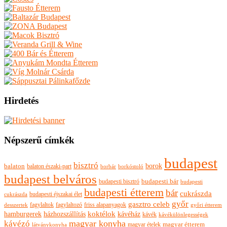
Hirdetés
Népszerű címkék
budapest
bisztró
borok
balaton
balaton északi-part
borkóstoló
borbár
budapest belváros
budapesti bisztró
budapesti bár
budapesti
budapesti étterem
bár
cukrászda
budapesti éjszakai élet
cukrászda
győr
gasztro celeb
fagylaltok
fagylaltozó
friss alapanyagok
győri étterem
desszertek
hamburgerek
koktélok
házhozszállítás
kávéház
kávék
kávékülönlegességek
magyar konyha
kávézó
magyar ételek
magyar étterem
látványkonyha