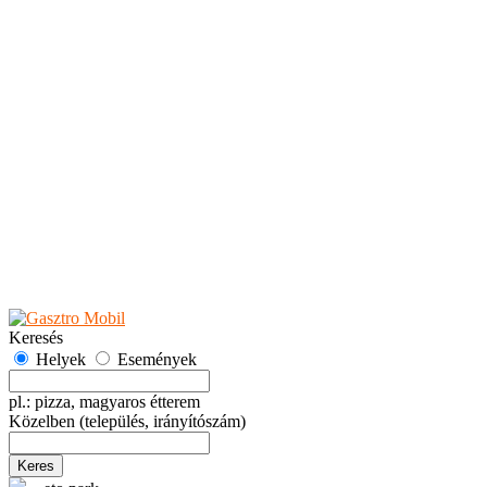
Teaházak
Tejbárok
Vendéglők
Események
Akciók
Fesztiválok
Kiállítások
Programok
Rendezvények
Ünnepek
Hely hozzáadása
Esemény hozzáadása
Ajánlás
Hirdetők részére
GYIK
Keresés
Helyek
Események
pl.: pizza, magyaros étterem
Közelben
(település, irányítószám)
Keres