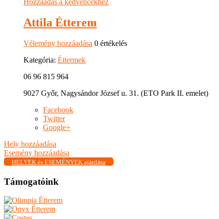
Hozzáadás a kedvencekhez
Attila Étterem
Vélemény hozzáadása
0 értékelés
Kategória:
Éttermek
06 96 815 964
9027 Győr, Nagysándor József u. 31. (ETO Park II. emelet)
Facebook
Twitter
Google+
Hely hozzáadása
Esemény hozzáadása
HELYEK és ESEMÉNYEK ajánlása
Támogatóink