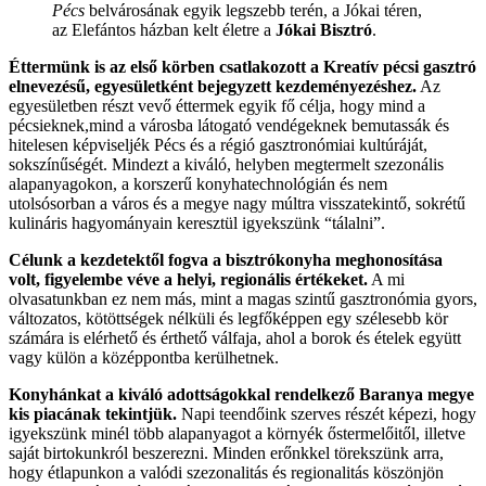
Pécs
belvárosának egyik legszebb terén, a Jókai téren,
az Elefántos házban kelt életre a
Jókai Bisztró
.
Éttermünk is az első körben csatlakozott a Kreatív pécsi gasztró
elnevezésű, egyesületként bejegyzett kezdeményezéshez.
Az
egyesületben részt vevő éttermek egyik fő célja, hogy mind a
pécsieknek,mind a városba látogató vendégeknek bemutassák és
hitelesen képviseljék Pécs és a régió gasztronómiai kultúráját,
sokszínűségét. Mindezt a kiváló, helyben megtermelt szezonális
alapanyagokon, a korszerű konyhatechnológián és nem
utolsósorban a város és a megye nagy múltra visszatekintő, sokrétű
kulináris hagyományain keresztül igyekszünk “tálalni”.
Célunk a kezdetektől fogva a bisztrókonyha meghonosítása
volt, figyelembe véve a helyi, regionális értékeket.
A mi
olvasatunkban ez nem más, mint a magas szintű gasztronómia gyors,
változatos, kötöttségek nélküli és legfőképpen egy szélesebb kör
számára is elérhető és érthető válfaja, ahol a borok és ételek együtt
vagy külön a középpontba kerülhetnek.
Konyhánkat a kiváló adottságokkal rendelkező Baranya megye
kis piacának tekintjük.
Napi teendőink szerves részét képezi, hogy
igyekszünk minél több alapanyagot a környék őstermelőitől, illetve
saját birtokunkról beszerezni. Minden erőnkkel törekszünk arra,
hogy étlapunkon a valódi szezonalitás és regionalitás köszönjön