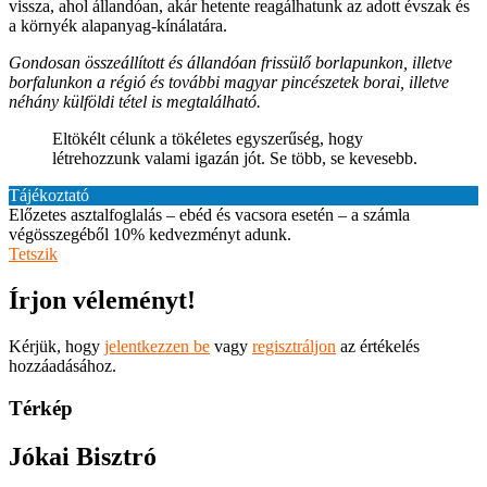
vissza, ahol állandóan, akár hetente reagálhatunk az adott évszak és
a környék alapanyag-kínálatára.
Gondosan összeállított és állandóan frissülő borlapunkon, illetve
borfalunkon a régió és további magyar pincészetek borai, illetve
néhány külföldi tétel is megtalálható.
Eltökélt célunk a tökéletes egyszerűség, hogy
létrehozzunk valami igazán jót. Se több, se kevesebb.
Tájékoztató
Előzetes asztalfoglalás – ebéd és vacsora esetén – a számla
végösszegéből 10% kedvezményt adunk.
Tetszik
Írjon véleményt!
Kérjük, hogy
jelentkezzen be
vagy
regisztráljon
az értékelés
hozzáadásához.
Térkép
Jókai Bisztró