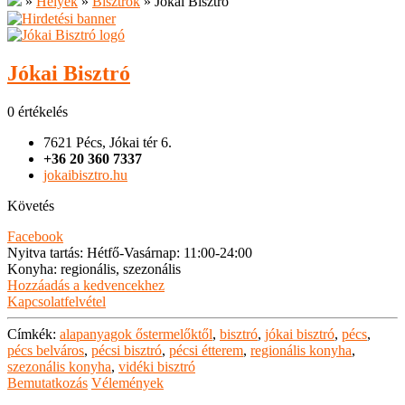
»
Helyek
»
Bisztrók
»
Jókai Bisztró
Jókai Bisztró
0 értékelés
7621 Pécs, Jókai tér 6.
+36 20 360 7337
jokaibisztro.hu
Követés
Facebook
Nyitva tartás
:
Hétfő-Vasárnap: 11:00-24:00
Konyha
:
regionális, szezonális
Hozzáadás a kedvencekhez
Kapcsolatfelvétel
Címkék:
alapanyagok őstermelőktől
,
bisztró
,
jókai bisztró
,
pécs
,
pécs belváros
,
pécsi bisztró
,
pécsi étterem
,
regionális konyha
,
szezonális konyha
,
vidéki bisztró
Bemutatkozás
Vélemények