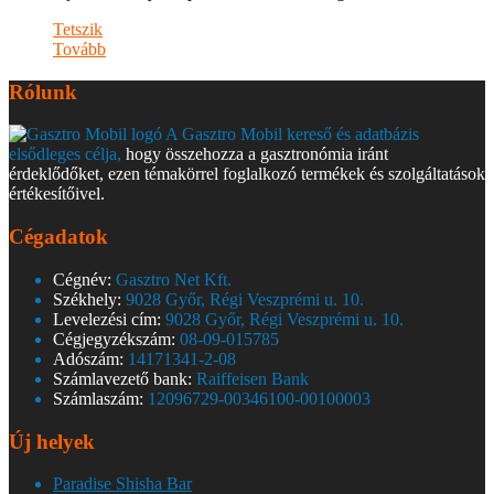
Tetszik
Tovább
Rólunk
A Gasztro Mobil kereső és adatbázis
elsődleges célja,
hogy összehozza a gasztronómia iránt
érdeklődőket, ezen témakörrel foglalkozó termékek és szolgáltatások
értékesítőivel.
Cégadatok
Cégnév:
Gasztro Net Kft.
Székhely:
9028 Győr, Régi Veszprémi u. 10.
Levelezési cím:
9028 Győr, Régi Veszprémi u. 10.
Cégjegyzékszám:
08-09-015785
Adószám:
14171341-2-08
Számlavezető bank:
Raiffeisen Bank
Számlaszám:
12096729-00346100-00100003
Új helyek
Paradise Shisha Bar