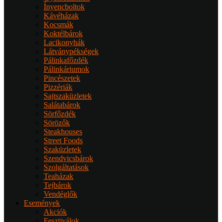
Ínyencboltok
Kávéházak
Kocsmák
Koktélbárok
Lacikonyhák
Látványpékségek
Pálinkafőzdék
Pálinkáriumok
Pincészetek
Pizzériák
Sajtszaküzletek
Salátabárok
Sörfőzdék
Sörözők
Steakhouses
Street Foods
Szaküzletek
Szendvicsbárok
Szolgáltatások
Teaházak
Tejbárok
Vendéglők
Események
Akciók
Fesztiválok