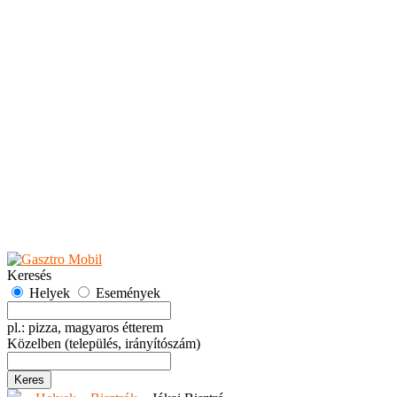
Teaházak
Tejbárok
Vendéglők
Események
Akciók
Fesztiválok
Kiállítások
Programok
Rendezvények
Ünnepek
Hely hozzáadása
Esemény hozzáadása
Ajánlás
Hirdetők részére
GYIK
Keresés
Helyek
Események
pl.: pizza, magyaros étterem
Közelben
(település, irányítószám)
Keres