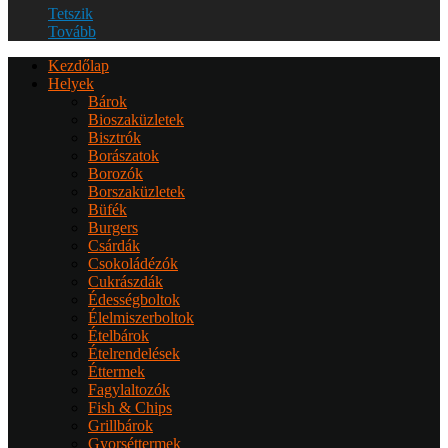
Tetszik
Tovább
Kezdőlap
Helyek
Bárok
Bioszaküzletek
Bisztrók
Borászatok
Borozók
Borszaküzletek
Büfék
Burgers
Csárdák
Csokoládézók
Cukrászdák
Édességboltok
Élelmiszerboltok
Ételbárok
Ételrendelések
Éttermek
Fagylaltozók
Fish & Chips
Grillbárok
Gyorséttermek