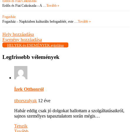
Erdős és Fiai Cukrászda
Erdős és Fiai Cukrászda – A …
Tovább »
Fogasház
Fogasház – Napközben kulturális befogadótér, este …
Tovább »
Hely hozzáadása
Esemény hozzáadása
HELYEK és ESEMÉNYEK ajánlása
Legfrissebb vélemények
Ízek Otthonról
tiborszulyak
12 éve
Habár eddig csak jó dolgokat hallottam a szolgáltatásaikról,
sajnos személyes tapasztalatom során mégis…
Tetszik
Tovább