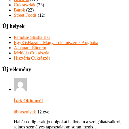
Cukrászdák
(23)
Bárok
(22)
Street Foods
(12)
Új helyek
Paradise Shisha Bar
EgyKisHazai – Magyar élelmiszerek Angliába
Albapark Étterem
Melódia Cukrászda
Hisztéria Cukrászda
Új vélemény
Ízek Otthonról
tiborszulyak
12 éve
Habár eddig csak jó dolgokat hallottam a szolgáltatásaikról,
sajnos személyes tapasztalatom során mégis…