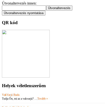
Útvonaltervezés innen:
QR kód
Helyek véletlenszerűen
VakVarjú Buda
Tudja Ön, mi az a vakvarjú? …
Tovább »