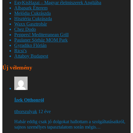
EgyKisHazai – Magyar élelmiszerek Angliába
Albapark Étterem
Melódia Cukrászda
Hisztéria Cukrászda
Waxx Gasztrobár
Chez Dodo
Peppers! Mediterranean Grill
Paulaner Sörház MOM Park
Gyradiko Flórián
Ricsi’s
Attaboy Budapest
Új vélemény
Ízek Otthonról
tiborszulyak
12 éve
Habár eddig csak jó dolgokat hallottam a szolgáltatásaikról,
sajnos személyes tapasztalatom során mégis…