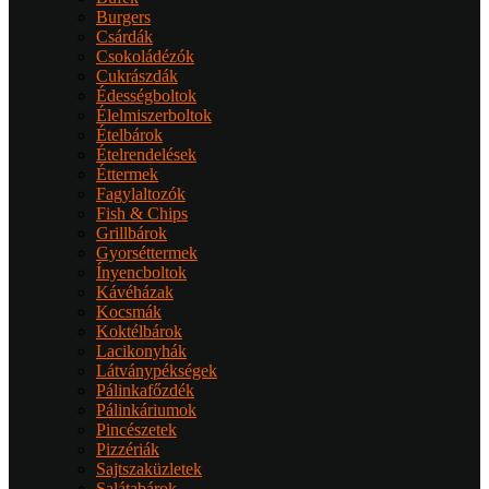
Burgers
Csárdák
Csokoládézók
Cukrászdák
Édességboltok
Élelmiszerboltok
Ételbárok
Ételrendelések
Éttermek
Fagylaltozók
Fish & Chips
Grillbárok
Gyorséttermek
Ínyencboltok
Kávéházak
Kocsmák
Koktélbárok
Lacikonyhák
Látványpékségek
Pálinkafőzdék
Pálinkáriumok
Pincészetek
Pizzériák
Sajtszaküzletek
Salátabárok