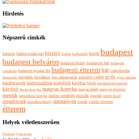
Hirdetés
Népszerű címkék
budapest
bisztró
borok
balaton
balaton északi-part
borkóstoló
borbár
budapest belváros
budapesti bisztró
budapesti bár
budapesti
budapesti étterem
bár
cukrászda
budapesti éjszakai élet
cukrászda
győr
gasztro celeb
fagylaltok
fagylaltozó
friss alapanyagok
győri étterem
desszertek
hamburgerek
koktélok
házhozszállítás
kávéház
kávék
kávékülönlegességek
magyar konyha
kávézó
magyar ételek
magyar étterem
látványkonyha
menük
pizzák
online rendelés
nemzetközi konyha
reggelik
street food
szendvicsek
sütemények
szórakozóhely
torták
vidéki étterem
étterem
Helyek véletlenszerűen
Daubner Cukrászda