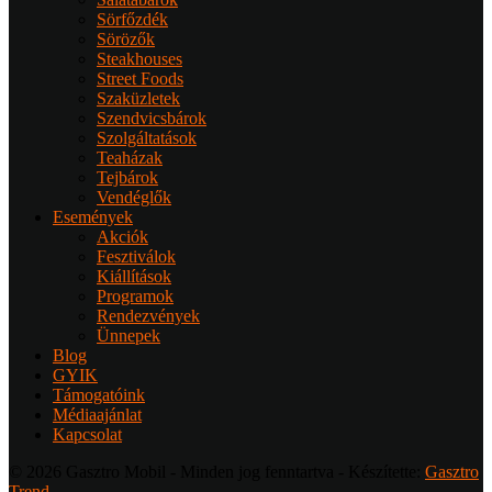
Sörfőzdék
Sörözők
Steakhouses
Street Foods
Szaküzletek
Szendvicsbárok
Szolgáltatások
Teaházak
Tejbárok
Vendéglők
Események
Akciók
Fesztiválok
Kiállítások
Programok
Rendezvények
Ünnepek
Blog
GYIK
Támogatóink
Médiaajánlat
Kapcsolat
© 2026 Gasztro Mobil - Minden jog fenntartva - Készítette:
Gasztro
Trend