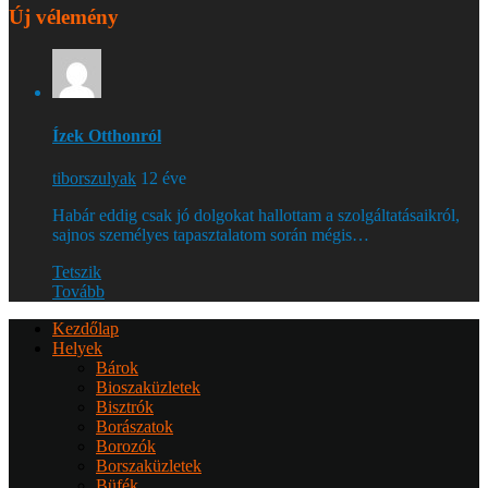
Új vélemény
Ízek Otthonról
tiborszulyak
12 éve
Habár eddig csak jó dolgokat hallottam a szolgáltatásaikról,
sajnos személyes tapasztalatom során mégis…
Tetszik
Tovább
Kezdőlap
Helyek
Bárok
Bioszaküzletek
Bisztrók
Borászatok
Borozók
Borszaküzletek
Büfék