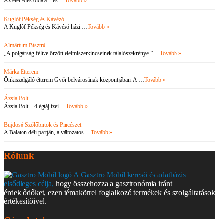
Az élet édes oldala – és …
Tovább »
Kuglóf Pékség és Kávézó
A Kuglóf Pékség és Kávézó házi …
Tovább »
Almárium Bisztró
„A polgárság féltve őrzött élelmiszerkincseinek tálalószekrénye.” …
Tovább »
Márka Étterem
Önkiszolgáló étterem Győr belvárosának központjában. A …
Tovább »
Ázsia Bolt
Ázsia Bolt – 4 égtáj ízei …
Tovább »
Bujdosó Szőlőbirtok és Pincészet
A Balaton déli partján, a változatos …
Tovább »
Rólunk
A Gasztro Mobil kereső és adatbázis
elsődleges célja,
hogy összehozza a gasztronómia iránt
érdeklődőket, ezen témakörrel foglalkozó termékek és szolgáltatások
értékesítőivel.