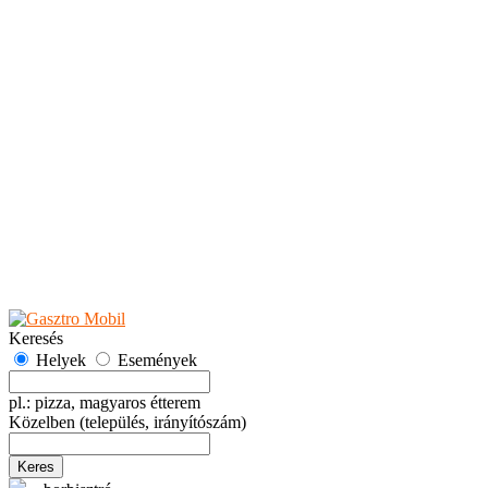
Teaházak
Tejbárok
Vendéglők
Események
Akciók
Fesztiválok
Kiállítások
Programok
Rendezvények
Ünnepek
Hely hozzáadása
Esemény hozzáadása
Ajánlás
Hirdetők részére
GYIK
Keresés
Helyek
Események
pl.: pizza, magyaros étterem
Közelben
(település, irányítószám)
Keres