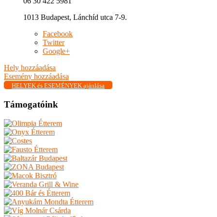
06 30 422 5981
1013 Budapest, Lánchíd utca 7-9.
Facebook
Twitter
Google+
Hely hozzáadása
Esemény hozzáadása
HELYEK és ESEMÉNYEK ajánlása
Támogatóink