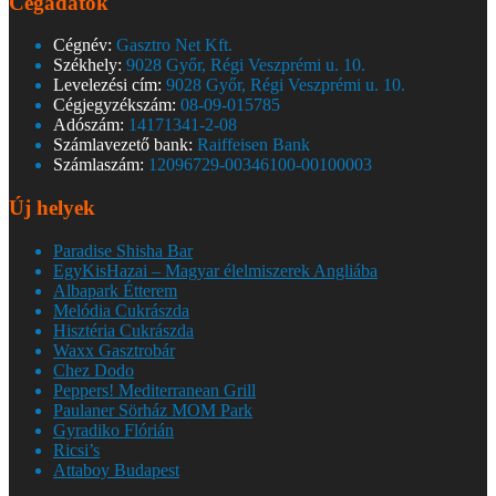
Cégadatok
Cégnév:
Gasztro Net Kft.
Székhely:
9028 Győr, Régi Veszprémi u. 10.
Levelezési cím:
9028 Győr, Régi Veszprémi u. 10.
Cégjegyzékszám:
08-09-015785
Adószám:
14171341-2-08
Számlavezető bank:
Raiffeisen Bank
Számlaszám:
12096729-00346100-00100003
Új helyek
Paradise Shisha Bar
EgyKisHazai – Magyar élelmiszerek Angliába
Albapark Étterem
Melódia Cukrászda
Hisztéria Cukrászda
Waxx Gasztrobár
Chez Dodo
Peppers! Mediterranean Grill
Paulaner Sörház MOM Park
Gyradiko Flórián
Ricsi’s
Attaboy Budapest