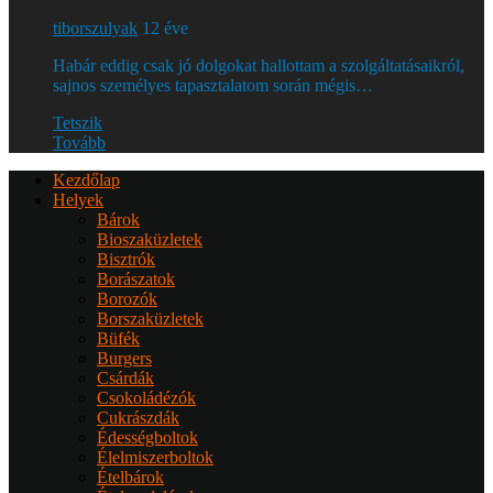
tiborszulyak
12 éve
Habár eddig csak jó dolgokat hallottam a szolgáltatásaikról,
sajnos személyes tapasztalatom során mégis…
Tetszik
Tovább
Kezdőlap
Helyek
Bárok
Bioszaküzletek
Bisztrók
Borászatok
Borozók
Borszaküzletek
Büfék
Burgers
Csárdák
Csokoládézók
Cukrászdák
Édességboltok
Élelmiszerboltok
Ételbárok