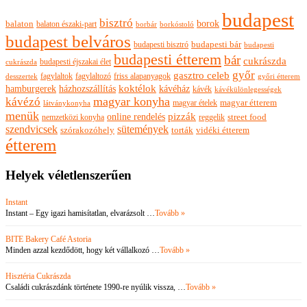
budapest
bisztró
borok
balaton
balaton északi-part
borkóstoló
borbár
budapest belváros
budapesti bisztró
budapesti bár
budapesti
budapesti étterem
bár
cukrászda
budapesti éjszakai élet
cukrászda
győr
gasztro celeb
fagylaltok
fagylaltozó
friss alapanyagok
győri étterem
desszertek
hamburgerek
koktélok
házhozszállítás
kávéház
kávék
kávékülönlegességek
magyar konyha
kávézó
magyar ételek
magyar étterem
látványkonyha
menük
pizzák
online rendelés
nemzetközi konyha
reggelik
street food
szendvicsek
sütemények
szórakozóhely
torták
vidéki étterem
étterem
Helyek véletlenszerűen
Instant
Instant – Egy igazi hamisítatlan, elvarázsolt …
Tovább »
BITE Bakery Café Astoria
Minden azzal kezdődött, hogy két vállalkozó …
Tovább »
Hisztéria Cukrászda
Családi cukrászdánk története 1990-re nyúlik vissza, …
Tovább »