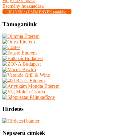
Hely hozzáadása
Esemény hozzáadása
HELYEK és ESEMÉNYEK ajánlása
Támogatóink
Hirdetés
Népszerű címkék