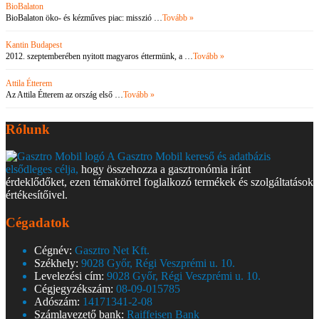
BioBalaton
BioBalaton öko- és kézműves piac: misszió …
Tovább »
Kantin Budapest
2012. szeptemberében nyitott magyaros éttermünk, a …
Tovább »
Attila Étterem
Az Attila Étterem az ország első …
Tovább »
Rólunk
A Gasztro Mobil kereső és adatbázis
elsődleges célja,
hogy összehozza a gasztronómia iránt
érdeklődőket, ezen témakörrel foglalkozó termékek és szolgáltatások
értékesítőivel.
Cégadatok
Cégnév:
Gasztro Net Kft.
Székhely:
9028 Győr, Régi Veszprémi u. 10.
Levelezési cím:
9028 Győr, Régi Veszprémi u. 10.
Cégjegyzékszám:
08-09-015785
Adószám:
14171341-2-08
Számlavezető bank:
Raiffeisen Bank