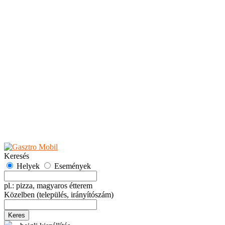
Teaházak
Tejbárok
Vendéglők
Események
Akciók
Fesztiválok
Kiállítások
Programok
Rendezvények
Ünnepek
Hely hozzáadása
Esemény hozzáadása
Ajánlás
Hirdetők részére
GYIK
Keresés
Helyek
Események
pl.: pizza, magyaros étterem
Közelben
(település, irányítószám)
Keres