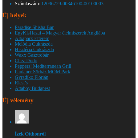
Számlaszám:
12096729-00346100-00100003
Új helyek
Paradise Shisha Bar
EgyKisHazai – Magyar élelmiszerek Angliába
Albapark Étterem
Melódia Cukrászda
Hisztéria Cukrászda
Waxx Gasztrobár
Chez Dodo
Peppers! Mediterranean Grill
Paulaner Sörház MOM Park
Gyradiko Flórián
Ricsi’s
Attaboy Budapest
Új vélemény
Ízek Otthonról