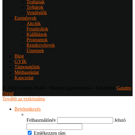
Teaházak
Tejbárok
Vendéglők
Események
Akciók
Fesztiválok
Kiállítások
Programok
Rendezvények
Ünnepek
Blog
GYIK
Támogatóink
Médiaajánlat
Kapcsolat
© 2026 Gasztro Mobil - Minden jog fenntartva - Készítette:
Gasztro
Trend
Tovább az eszköztárra
Bejelentkezés
Felhasználónév
Jelszó
Emlékezzen rám