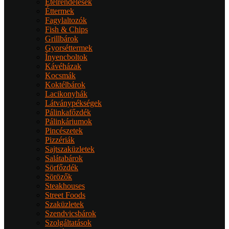
Ételrendelések
Éttermek
Fagylaltozók
Fish & Chips
Grillbárok
Gyorséttermek
Ínyencboltok
Kávéházak
Kocsmák
Koktélbárok
Lacikonyhák
Látványpékségek
Pálinkafőzdék
Pálinkáriumok
Pincészetek
Pizzériák
Sajtszaküzletek
Salátabárok
Sörfőzdék
Sörözők
Steakhouses
Street Foods
Szaküzletek
Szendvicsbárok
Szolgáltatások