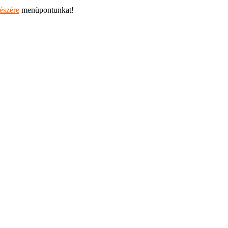
részére
menüpontunkat!