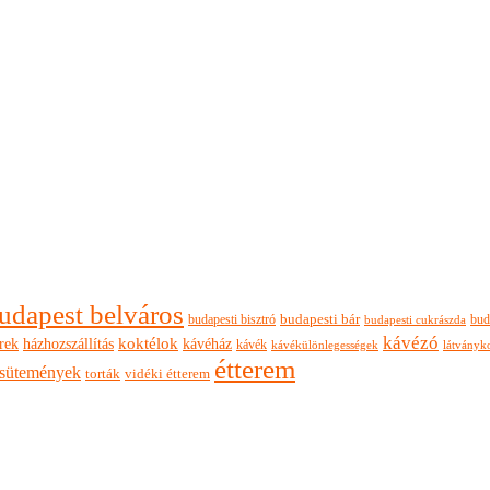
udapest belváros
budapesti bisztró
budapesti bár
bud
budapesti cukrászda
kávézó
rek
koktélok
házhozszállítás
kávéház
kávék
látványk
kávékülönlegességek
étterem
sütemények
torták
vidéki étterem