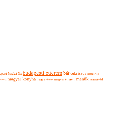
budapesti étterem
bár
cukrászda
apesti éjszakai élet
desszertek
magyar konyha
menük
magyar ételek
magyar étterem
nemzetközi
onyha