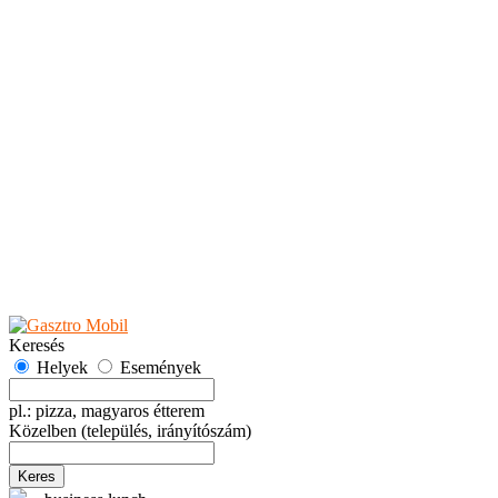
Teaházak
Tejbárok
Vendéglők
Események
Akciók
Fesztiválok
Kiállítások
Programok
Rendezvények
Ünnepek
Hely hozzáadása
Esemény hozzáadása
Ajánlás
Hirdetők részére
GYIK
Keresés
Helyek
Események
pl.: pizza, magyaros étterem
Közelben
(település, irányítószám)
Keres