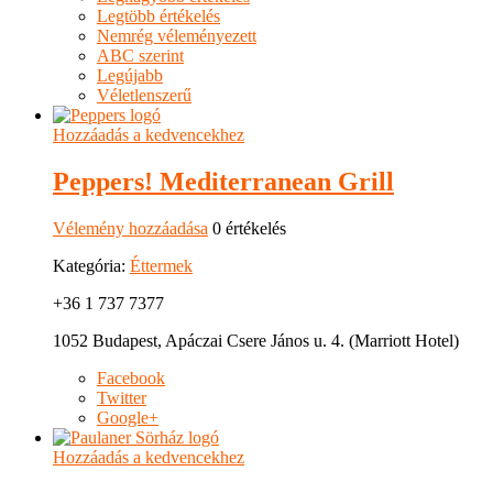
Legtöbb értékelés
Nemrég véleményezett
ABC szerint
Legújabb
Véletlenszerű
Hozzáadás a kedvencekhez
Peppers! Mediterranean Grill
Vélemény hozzáadása
0 értékelés
Kategória:
Éttermek
+36 1 737 7377
1052 Budapest, Apáczai Csere János u. 4. (Marriott Hotel)
Facebook
Twitter
Google+
Hozzáadás a kedvencekhez