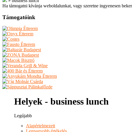
»
business lunch
Ha támogatni kívánja weboldalunkat, vagy szeretne ingyenesen beker
Támogatóink
Helyek - business lunch
Legújabb
Alapértelmezett
Legnagyobb értékelés