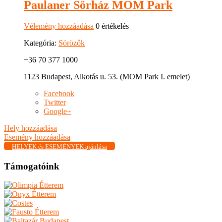
Paulaner Sörház MOM Park
Vélemény hozzáadása
0 értékelés
Kategória:
Sörözők
+36 70 377 1000
1123 Budapest, Alkotás u. 53. (MOM Park I. emelet)
Facebook
Twitter
Google+
Hely hozzáadása
Esemény hozzáadása
HELYEK és ESEMÉNYEK ajánlása
Támogatóink