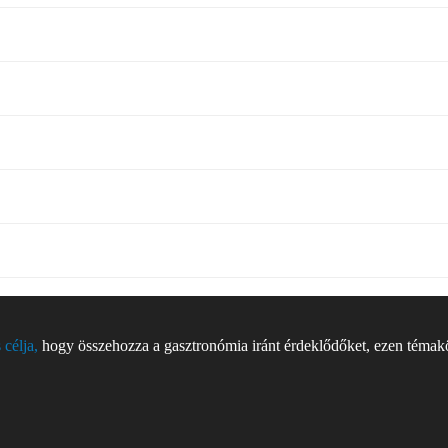
 célja,
hogy összehozza a gasztronómia iránt érdeklődőket, ezen témakör