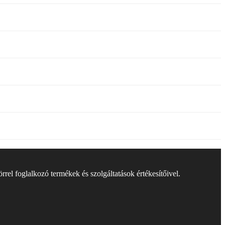
rel foglalkozó termékek és szolgáltatások értékesítőivel.