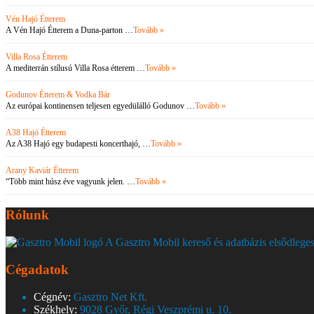
Vén Hajó Étterem
A Vén Hajó Étterem a Duna-parton …
Tovább »
Villa Rosa Étterem
A mediterrán stílusú Villa Rosa étterem …
Tovább »
Godunov Étterem & Vodka Bár
Az európai kontinensen teljesen egyedülálló Godunov …
Tovább »
A38 Hajó Étterem
Az A38 Hajó egy budapesti koncerthajó, …
Tovább »
Arany Kaviár Étterem
“Több mint húsz éve vagyunk jelen. …
Tovább »
Rólunk
A Gasztro Mobil kereső és adatbázis elsődleges
Cégadatok
Cégnév:
Gasztro Net Kft.
Székhely:
9028 Győr, Régi Veszprémi u. 10.