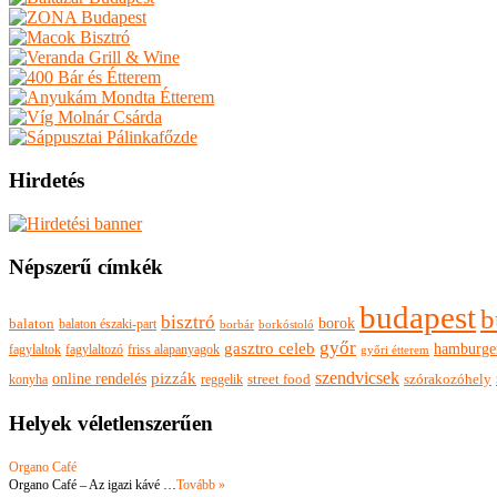
Hirdetés
Népszerű címkék
budapest
b
bisztró
borok
balaton
balaton északi-part
borkóstoló
borbár
győr
gasztro celeb
hamburge
fagylaltok
fagylaltozó
friss alapanyagok
győri étterem
szendvicsek
pizzák
online rendelés
szórakozóhely
konyha
reggelik
street food
Helyek véletlenszerűen
Organo Café
Organo Café – Az igazi kávé …
Tovább »