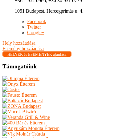
+36 1 952 0966, +36 30 931 0779
1051 Budapest, Hercegprímás u. 4.
Facebook
Twitter
Google+
Hely hozzáadása
Esemény hozzáadása
HELYEK és ESEMÉNYEK ajánlása
Támogatóink