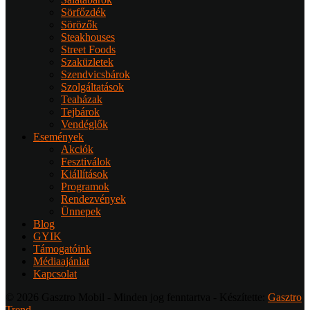
Sörfőzdék
Sörözők
Steakhouses
Street Foods
Szaküzletek
Szendvicsbárok
Szolgáltatások
Teaházak
Tejbárok
Vendéglők
Események
Akciók
Fesztiválok
Kiállítások
Programok
Rendezvények
Ünnepek
Blog
GYIK
Támogatóink
Médiaajánlat
Kapcsolat
© 2026 Gasztro Mobil - Minden jog fenntartva - Készítette:
Gasztro
Trend