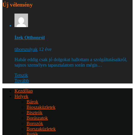
Új vélemény
Ízek Otthonról
tiborszulyak
12 éve
Habár eddig csak jó dolgokat hallottam a szolgáltatásaikról,
sajnos személyes tapasztalatom során mégis…
Tetszik
Tovább
Kezdőlap
Helyek
Bárok
Bioszaküzletek
Bisztrók
Borászatok
Borozók
Borszaküzletek
Büfék