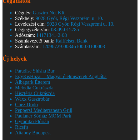
Cégadatok
Cégnév:
Gasztro Net Kft.
Székhely:
9028 Győr, Régi Veszprémi u. 10.
Levelezési cím:
9028 Győr, Régi Veszprémi u. 10.
Cégjegyzékszám:
08-09-015785
Adószám:
14171341-2-08
Számlavezető bank:
Raiffeisen Bank
Számlaszám:
12096729-00346100-00100003
Új helyek
Paradise Shisha Bar
EgyKisHazai – Magyar élelmiszerek Angliába
Albapark Étterem
Melódia Cukrászda
Hisztéria Cukrászda
Waxx Gasztrobár
Chez Dodo
Peppers! Mediterranean Grill
Paulaner Sörház MOM Park
Gyradiko Flórián
Ricsi’s
Attaboy Budapest