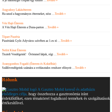
A jó hamburger csupán egy kitűnő …
Tovább »
Angyalosy Lakásétterem
Ha unod a hagyományos éttermeket, nézz …
Tovább »
Vén Hajó Étterem
A Vén Hajó Étterem a Duna-parton …
Tovább »
Tópart Pizzéria
Pizzériánk Győr-Adyváros szívében az 1-es tó …
Tovább »
Nefrit Kínai Étterem
Tisztelt Vendégeink! Örömmel látjuk, régi …
Tovább »
Aranygombos Fogadó (Étterem és Koktélbár)
Szállóvendégeink számára a svédasztalos rendszer előnyeit …
Tovább »
Rólunk
A Gasztro Mobil kereső és adatbázis
elsődleges célja,
hogy összehozza a gasztronómia iránt
érdeklődőket, ezen témakörrel foglalkozó termékek és szolgáltatások
értékesítőivel.