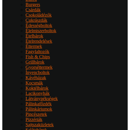
Burgers
Csárdák
Csokoládézók
Cukrászdák
Édességboltok
Élelmiszerboltok
Ételbárok
Ételrendelések
Éttermek
Fagylaltozók
Fish & Chips
Grillbárok
Gyorséttermek
Ínyencboltok
Kávéházak
Kocsmák
Koktélbárok
Lacikonyhák
Látványpékségek
Pálinkafőzdék
Pálinkáriumok
Pincészetek
Pizzériák
Sajtszaküzletek
Salátabárok