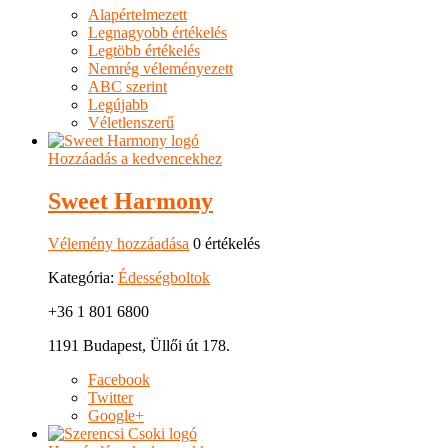
Alapértelmezett
Legnagyobb értékelés
Legtöbb értékelés
Nemrég véleményezett
ABC szerint
Legújabb
Véletlenszerű
Hozzáadás a kedvencekhez
Sweet Harmony
Vélemény hozzáadása
0 értékelés
Kategória:
Édességboltok
+36 1 801 6800
1191 Budapest, Üllői út 178.
Facebook
Twitter
Google+