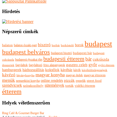
Hirdetés
Népszerű címkék
budapest
bisztró
borok
balaton
balaton északi-part
borkóstoló
borbár
budapest belváros
budapesti bisztró
budapesti bár
budapesti
budapesti étterem
bár
cukrászda
budapesti éjszakai élet
cukrászda
győr
gasztro celeb
fagylaltok
fagylaltozó
friss alapanyagok
győri étterem
desszertek
hamburgerek
koktélok
házhozszállítás
kávéház
kávék
kávékülönlegességek
magyar konyha
kávézó
magyar ételek
magyar étterem
látványkonyha
menük
pizzák
online rendelés
nemzetközi konyha
reggelik
street food
szendvicsek
sütemények
szórakozóhely
torták
vidéki étterem
étterem
Helyek véletlenszerűen
Ring Café & Gourmet Burger Bar