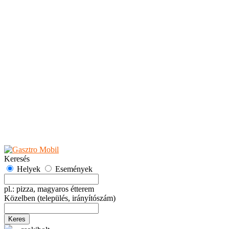
Teaházak
Tejbárok
Vendéglők
Események
Akciók
Fesztiválok
Kiállítások
Programok
Rendezvények
Ünnepek
Hely hozzáadása
Esemény hozzáadása
Ajánlás
Hirdetők részére
GYIK
Keresés
Helyek
Események
pl.: pizza, magyaros étterem
Közelben
(település, irányítószám)
Keres