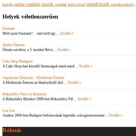
szendvicsek
pizzák
online rendelés
szórakozóhely
konyha
reggelik
street food
Helyek véletlenszerűen
Pastrami
Miért pont Pastrami? …mert kell egy …
Tovább »
Harbor Étterem
Óbuda szívében, a 3. kerületi Bécsi …
Tovább »
Cake Shop Budapest
A Cake Shop-ban készülő finomságok mind-mind …
Tovább »
Aquaticum Debrecen – Mediterrán Étterem
A Mediterrán Étterem az élményfürdő első …
Tovább »
Rókusfalvy Pince és Borterasz
A Rókusfalvy Birtokot 1999-ben Rókusfalvy Pál …
Tovább »
Lou Lou
Amikor 2009-ben Budapest belvárosának legendás csúcsgasztronómiai …
Tovább »
Rólunk