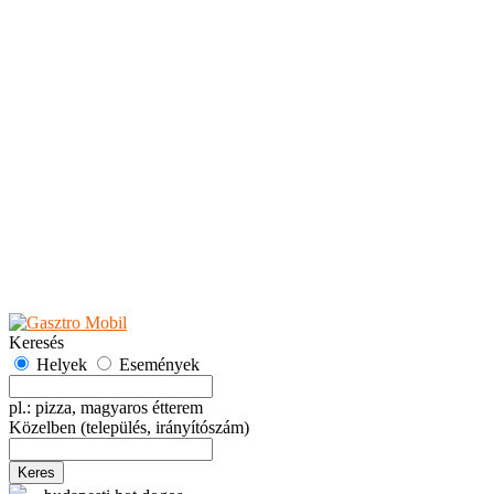
Teaházak
Tejbárok
Vendéglők
Események
Akciók
Fesztiválok
Kiállítások
Programok
Rendezvények
Ünnepek
Hely hozzáadása
Esemény hozzáadása
Ajánlás
Hirdetők részére
GYIK
Keresés
Helyek
Események
pl.: pizza, magyaros étterem
Közelben
(település, irányítószám)
Keres