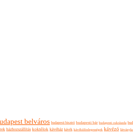
udapest belváros
budapesti bisztró
budapesti bár
bud
budapesti cukrászda
kávézó
rek
koktélok
házhozszállítás
kávéház
kávék
látványk
kávékülönlegességek